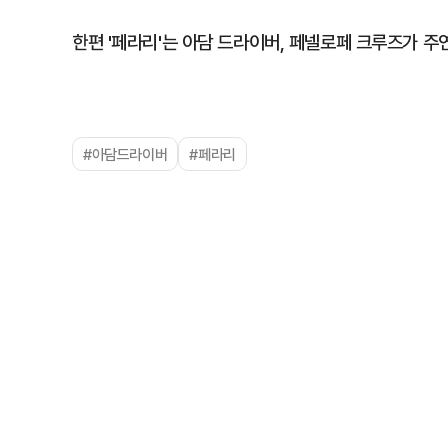
한편 '페라리'는 아담 드라이버, 페넬로페 크루즈가 주
#아담드라이버
#페라리