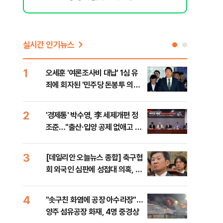
실시간 인기뉴스
1
6
오세훈 '여론조사비 대납' 1심 유
구광
죄에 회자된 '민주당 돈봉투 의
달 
혹'…왜?
의
2
7
'경제통' 박수영, 李 세제개편 정
외국
조준…"출산·입양 공제 없애고 세
컵 
금폭탄"
민낯
3
8
[데일리안 오늘뉴스 종합] 축구협
美,
회 외국인 심판에 성접대 의혹, 李
협에
대통령 20대 지지율 하락 의식했
나, 삼전닉스 올인은 금물, SK하
4
9
"솟구친 화염에 공장 아수라장"…
국민
이닉스 프리마켓 시초가 논란 재
양주 섬유공장 화재, 4명 중경상
장관
점화, 김민석 "과반 승리 가능성