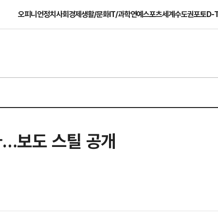
오피니언
정치
사회
경제
생활/문화
IT/과학
연예
스포츠
세계
수도권
포토
D-
다…보도 스틸 공개