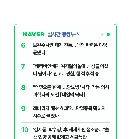
실시간 랭킹뉴스
6
 의식했
보완수사권 폐지 진통…대책 마련은 야당
낮춰야"
몫됐나
7
데 비난받은
"캐리비안베이 여자탈의실에 남성 들어왔
다 달아나" 신고…경찰, 행적 추적 중
8
구협회 외국
"약만으론 한계"…당뇨병 '시작' 막는 의사
령 20대 지
과학자의 도전 [내일의 닥터]
 올인은 금
9
 유죄에 회자
레버리지 '풍선효과'?…단일종목 막히자
가 논란 재
지수로 몰렸다
 99%" 등
10
월드컵 예선
'경제통' 박수영, 李 세제개편 정조준…"출
산·입양 공제 없애고 세금폭탄"