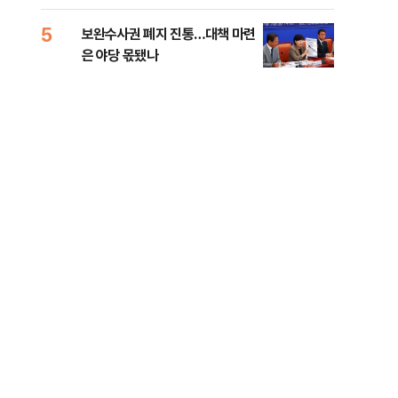
록 
99%" 등
5
10
보완수사권 폐지 진통…대책 마련
李대
은 야당 몫됐나
식했
낮춰