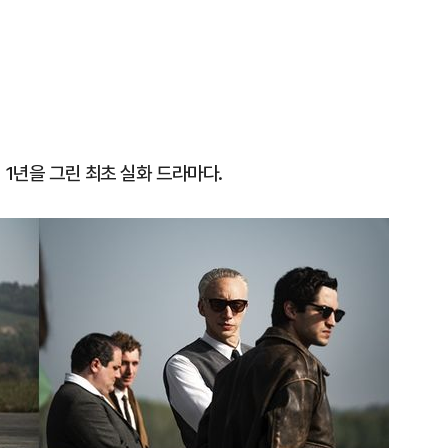
1
李대통령, 20대 지지율 하락
나…"청년 보편적 지원 문턱 
 1년을 그린 최초 실화 드라마다.
2
지진에 3000만원 기부했는
日 여성...무슨 일?
3
[데일리안 오늘뉴스 종합] 축
인 심판에 성접대 의혹, 李대통
지율 하락 의식했나, 삼전닉스
4
오세훈 '여론조사비 대납' 1심
물, SK하이닉스 프리마켓 시초
된 '민주당 돈봉투 의혹'…왜?
점화, 김민석 "과반 승리 가능성
5
외국인 심판에 성접대 의혹…
까지 얽힌 축구협회 '충격 민낯’