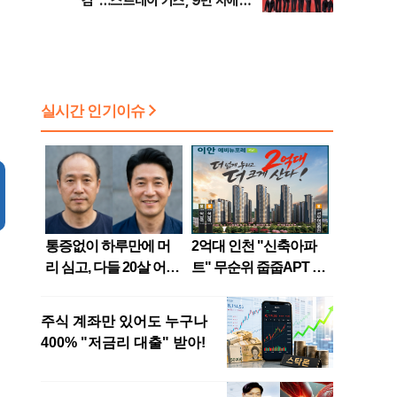
감”…스트레이 키즈, 9년 차에도
택한 실험 [현장]