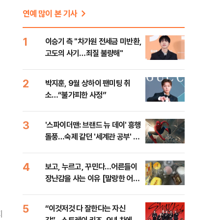
연예 많이 본 기사
1
이승기 측 "차가원 전세금 미반환,
고도의 사기…죄질 불량해"
2
박지훈, 9월 상하이 팬미팅 취
소…“불가피한 사정”
3
'스파이더맨: 브랜드 뉴 데이' 흥행
돌풍…숙제 같던 '세계관 공부' 덜
었다 [영화 뷰]
4
보고, 누르고, 꾸민다…어른들이
장난감을 사는 이유 [말랑한 어른
들②]
5
“이것저것 다 잘한다는 자신
지