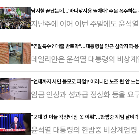
낚시철 끝났는데…'바다낚시용 뜰채대' 주문 폭주하는 까
지난주에 이어 이번 주말에도 윤석열
운데, 전국에서 각종 집회·시위 용
리안 취재 결과 확인됐다.11일 데
"연말특수? 매출 반토막"…대통령실 인근 삼각지역·용
데일리안은 윤석열 대통령의 비상계엄 
한 낚시용품 업체에서는 난데없이 '바
통령실 인근 상권이 밀집해 있는 삼
운영하는 A씨는 업체를 방문한 기자
씨 만큼이나 한산한 분위기에서 상인
"언제까지 시민 볼모로 파업? 이러니깐 노조 편 안 드는 
류의 낚시용품들이 창고 선반에 쌓여있
임금 인상과 성과급 정상화 등을 
발걸음이 아예 끊겼다며 대통령이 야
었다.A씨는 "여기에 놓여있었던 것이
조합(철도노조)이 5일 오전 첫 열차
관저 입구 곳곳에는 수십 명의 경찰
터 뜰채대 주문이 …
다. 이에 따라 고속철도(KTX)와 
"군대 간 아들 걱정돼 잠 못 이뤄"…한밤중 계엄 날벼락
한 시민이 대통령실 입구를 사진 촬
윤석열 대통령의 한밤중 비상계엄령 
이 시작됐고, 한국철도공사(코레일)와
다. 또 촬영된 사진은 모두 삭제를 