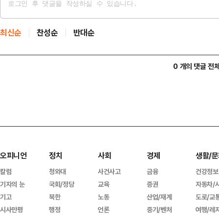
최신순
찬성순
반대순
0 개의 댓글 전
오피니언
정치
사회
경제
생활/문
칼럼
청와대
사건사고
금융
건강정보
기자의 눈
국회/정당
교육
증권
자동차/
기고
북한
노동
산업/재계
도로/교
시사만평
행정
언론
중기/벤처
여행/레