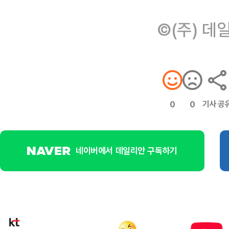
©(주) 데
기사 공
0
0
네이버에서 데일리안 구독하기