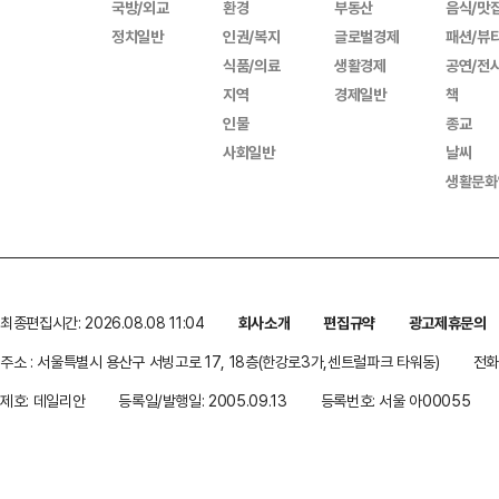
국방/외교
환경
부동산
음식/맛
정치일반
인권/복지
글로벌경제
패션/뷰
식품/의료
생활경제
공연/전
지역
경제일반
책
인물
종교
사회일반
날씨
생활문화
최종편집시간: 2026.08.08 11:04
회사소개
편집규약
광고제휴문의
주소 : 서울특별시 용산구 서빙고로 17, 18층(한강로3가,센트럴파크 타워동)
전화 
제호: 데일리안
등록일/발행일: 2005.09.13
등록번호: 서울 아00055