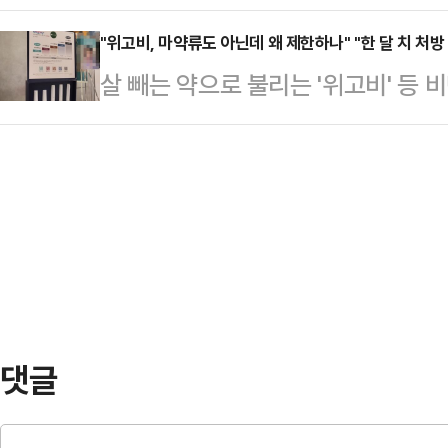
해제됐다. 불과 6시간의 짧은 계엄령
송에 차질이 발생했다. 출근길 불편
"국방부도 함께 있…
회 내 군 투입 등에 시민들은 패닉에 
"위고비, 마약류도 아닌데 왜 제한하나" "한 달 치 처방
로 파업할 것인가", "이러니깐 시민들
살 빼는 약으로 불리는 '위고비' 등
분께 긴급 대국민담화를 통해 비상계
벌써부터 걱정된다" 등의 원성을 쏟
한됐다. 비대면 진료 시 손쉽게 비
수 참모조차 모른 채 극비리에 준비된
판 실무교섭…
가 제기됐기 때문인데, 시민들은 "마
간 만에 계엄 지역의 모든 행정사무
스럽게 비대면 처방을 중단하니깐 몹
됐고, 계엄사령관에 박안수 육군참모
중단 소식을 듣고 미리 한 달 치 처
을 멘 계엄군들이 …
선 "치료제 처방을 위해 몸무게까지 
처방해 달라는 것까지 막긴 어렵겠지
줄어들 것…
댓글