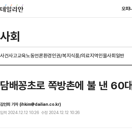
오피
사회
사건사고
교육
노동
언론
환경
인권/복지
식품/의료
지역
인물
사회일반
담배꽁초로 쪽방촌에 불 낸 60
김인희 기자 (ihkim@dailian.co.kr)
입력 2024.12.12 10:26 수정 2024.12.12 10:26