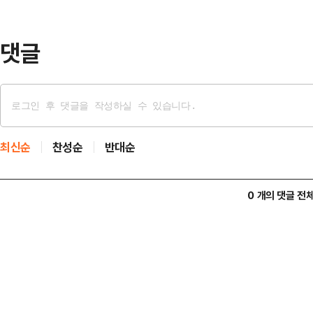
3년간 1350억 원에 유무선 중계권 
다"고 …
댓글
최신순
찬성순
반대순
0 개의 댓글 전