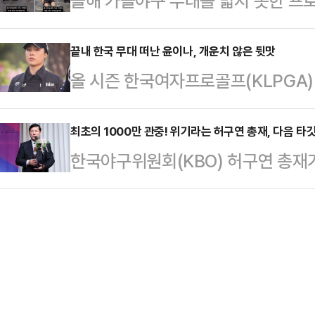
올해 가을야구 무대를 밟지 못한 프
다.3선 이상 연임을 위해서는 재정 
일정 때문에 불참할 수밖에 없었지만
트시즌 진출에 실패하면 겨울 바다에
평가 등에서 성과가 뚜렷해야 한다는
불참했다. 포상금은 소…
판 투수 류현진은 11일 자신의 SN
끝내 한국 무대 떠난 윤이나, 개운치 않은 뒷맛
조항에 따라 공정위원회의 심사를 
올 시즌 한국여자프로골프(KLPGA)
공개했다.해당 영상에는 류현진을 비
에 대해 평가한 뒤 정몽규 회장의 선
의 오랜 염원이던 미국 진출에 성공했
환, 장민재, 이태양, 야수 채은성, 
확실시되는 이기흥 대한체육회…
배마주 모빌의 매그놀리아 그로브 
최초의 1000만 관중! 위기라는 허구연 총재, 다음 타
장 채은성은 지난 3월 22일 KBO
한국야구위원회(KBO) 허구연 총재가
자프로골프(LPGA) 투어 퀄리파잉(
위다. 혹시라도 5위 안에 들지 못하
서 대상을 수상했다.허 총재는 10일
343타를 적어내며 8위에 올랐다.이
로 했다”며…
'2024 뉴트리디데이 일구상 시상식
부여하는 2025시즌 LPGA 투어 
로야구 OB 모임인 사단법인 일구회
활동할 예정이다.다사다난했던 202
허 총재 대상 선정 배경에 대해 "프
난 2022…
즌 자동투구판정시스템(ABS) 등 각