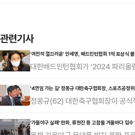
관련기사
'여전히 껄끄러운' 안세영, 배드민턴협회 1억 포상식 
대한배드민턴협회가 ‘2024 파리올
개최했는데 정작 '금메달' 주인공 
달 30일 경남 밀양 아리나호텔에서 
‘4연임 가는 길’ 정몽규 대한축구협회장, 스포츠공정위
정몽규(62) 대한축구협회장이 공식
국 배드민턴 대표팀은 파리올림픽에서
11일 스포츠공정위원회(비공개)의 
달을 수확했다. 단식에서 정상에 등극
알려졌다.대한체육회 정관상 회원종
‘가을야구 실패’ 한화, 류현진 등 고참들 겨울바다 입수
호(삼성생명)와 정나은(화순군청)은