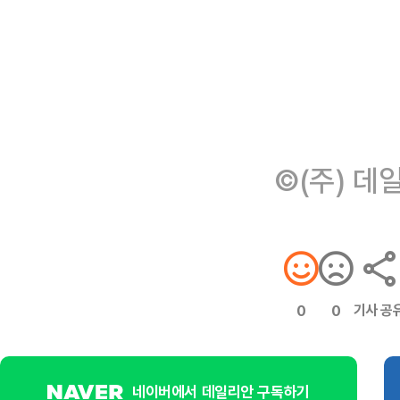
©(주) 데
기사 공
0
0
네이버에서 데일리안 구독하기