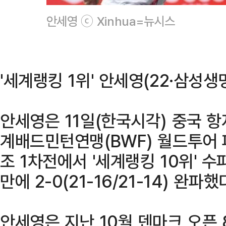
안세영 ⓒ Xinhua=뉴시스
'세계랭킹 1위' 안세영(22·삼성생
안세영은 11일(한국시각) 중국 항
계배드민턴연맹(BWF) 월드투어 파
조 1차전에서 '세계랭킹 10위' 
만에 2-0(21-16/21-14) 완파했
안세영은 지난 10월 덴마크 오픈