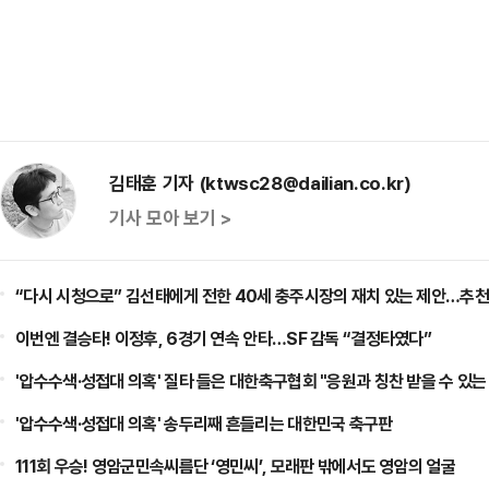
김태훈 기자 (ktwsc28@dailian.co.kr)
기사 모아 보기 >
“다시 시청으로” 김선태에게 전한 40세 충주시장의 재치 있는 제안…추천
이번엔 결승타! 이정후, 6경기 연속 안타…SF 감독 “결정타였다”
'압수수색·성접대 의혹' 질타 들은 대한축구협회 "응원과 칭찬 받을 수 있
'압수수색·성접대 의혹' 송두리째 흔들리는 대한민국 축구판
111회 우승! 영암군민속씨름단 ‘영민씨’, 모래판 밖에서도 영암의 얼굴