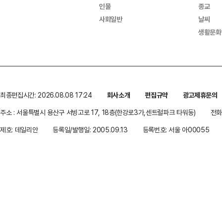
인물
종교
사회일반
날씨
생활문화
최종편집시간: 2026.08.08 17:24
회사소개
편집규약
광고제휴문의
주소 : 서울특별시 용산구 서빙고로 17, 18층(한강로3가,센트럴파크 타워동)
전화 
제호: 데일리안
등록일/발행일: 2005.09.13
등록번호: 서울 아00055