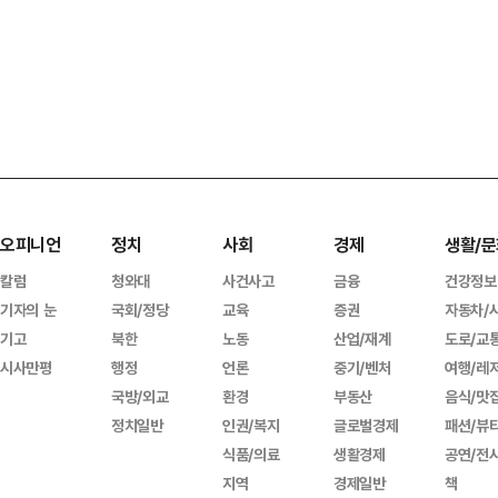
오피니언
정치
사회
경제
생활/문
칼럼
청와대
사건사고
금융
건강정보
기자의 눈
국회/정당
교육
증권
자동차/
기고
북한
노동
산업/재계
도로/교
시사만평
행정
언론
중기/벤처
여행/레
국방/외교
환경
부동산
음식/맛
정치일반
인권/복지
글로벌경제
패션/뷰
식품/의료
생활경제
공연/전
지역
경제일반
책