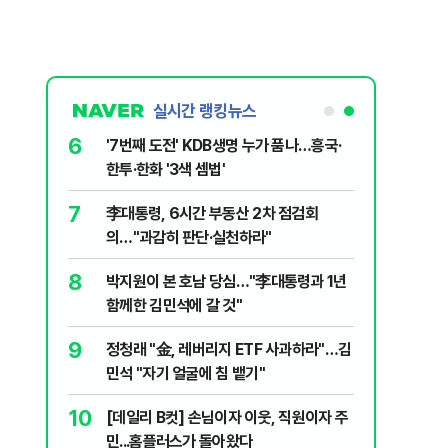
실시간 랭킹뉴스
6
놀이장서 구렁
'7번째 도전' KDB생명 누가 품나…흥국·
한투·한화 '3색 셈법'
7
문가가 경고한
李대통령, 6시간 부동산 2차 점검회
의…"과감히 판단·실천하라"
8
 외치자…與
박지원이 본 호남 당심…"李대통령과 1년
하라"
함께한 김민석에 갈 것"
9
 논산 훈련소
정청래 "金, 레버리지 ETF 사과하라"…김
간행군 한다
민석 "자기 얼굴에 침 뱉기"
10
개편에 개미
[데일리 B컷] 손님이자 이웃, 직원이자 주
민...홈플러스가 돌아왔다