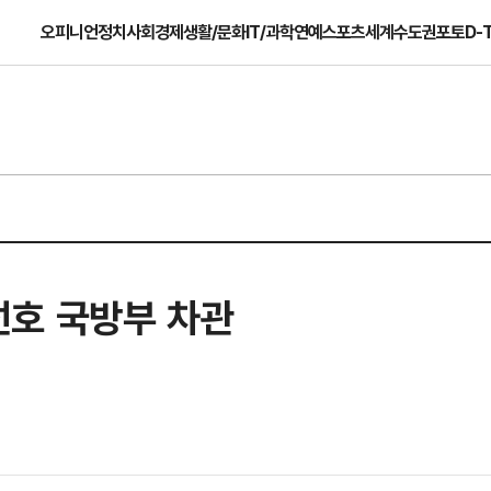
오피니언
정치
사회
경제
생활/문화
IT/과학
연예
스포츠
세계
수도권
포토
D-
호 국방부 차관