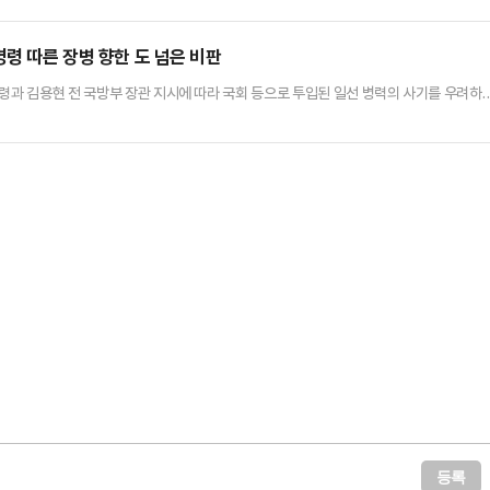
엄’이 추가되며 전 세계의 비웃음거리가 됐다.각종 경제지표는 망가졌고, 기업들은 아우성을
와 투자도 줄줄이 연기됐다. 이는 앞으로 서민들의 주머…
명령 따른 장병 향한 도 넘은 비판
통령과 김용현 전 국방부 장관 지시에 따라 국회 등으로 투입된 일선 병력의 사기를 우려하
한 채 지휘관 명령을 따르기만 했던 장병들의 가족까지 피해를 입고 있다는 지적이다.11
장은 전날 진행된 국회 국방위 긴급현안질의에 참석해 "책임을 회피하는 것이 아니다"
주민이 그 딸에게 '반란군 자식들아 꺼져라'라고 욕을 해 딸이 …