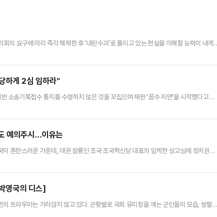
회의 요구에 따라 즉각 해제한 후 ‘내란수괴’로 몰리고 있는 현실을 이해할 능력이 내게
정에 따라서 했다. 당시가 ‘전시‧사변 또는 이에 준하는 국가비상사태’ 상황이었는지, 그러
질서를 유지할 필요가 있는 때’였는지는 법적으로 따져봐야 한다. 사법부의 몫이지 야당
었나윤 대통령은 계엄선포에 즈음한 ‘긴급 대국민 특별담화’에…
당하게 2심 임하라"
 소송기록접수 통지를 수령하지 않은 것을 꼬집으며 재판 '꼼수 지연'을 시작했다고 비
 이재명 대표를 향해 "(재판 지연 꼼수) 의심을 받지 않으려면 소송기록 접수통지를 즉
의원은 "지난 6일 이재명 대표의 공직선거법 위반 사건 항소심이 접수됐다"며 "이 대표는
통지도 받지 않고 있다"고 지적했다.이어 "형사소송법상 이 대표 또…
힘도 예의주시…이유는
 정국이 혼란스러운 가운데, 대권 잠룡인 조국 조국혁신당 대표의 임박한 상고심에 정치권의
상반기 '조기 대선'이 실시될 가능성이 높아지면서, 조국 대표의 대법원 선고 결과가 여야의
0일 정치권에 따르면 조 대표는 오는 12일 자녀 입시비리와 청와대 감찰 무마 등의 혐의
5년 만으로, 앞서 1·2심에서 모두 징역 2년…
[박영국의 디스]
 국민의 트라우마는 가라앉지 않고 있다. 군홧발로 국회 유리창을 깨는 군인들의 모습, 쌍팔
 만에 재현한 군 통수권자의 무모하고 어리석은 행위에 전 국민이 지금까지도 치를 떤다. 