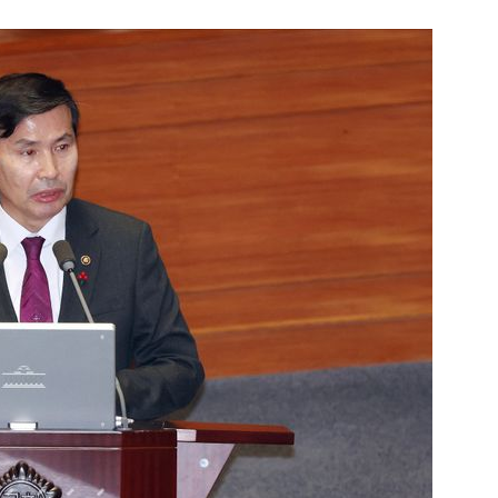
1
[속보] '길이 1.5m' 안동 물
이 출몰…한때 시민 대피 소동
2
"편해서 매일 신었는데"...전
'크록스'의 숨은 위험
3
송영길·김민석, '조희대 탄핵'
법사위원들 "즉시 대법관 제청
4
[단독] 천하람, 국회의원 최초
2박 3일 '입소'…각개전투·야
5
'국장만 하라고?'…ISA 세제
'부글부글'