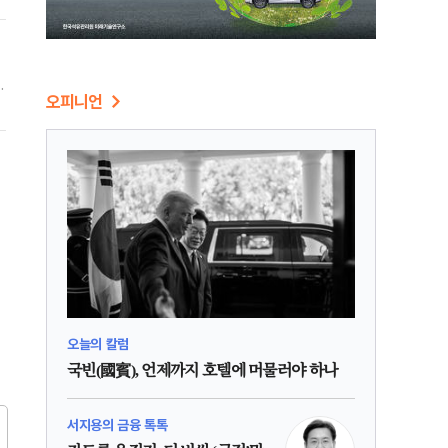
는
오피니언
일
면
오늘의 칼럼
국빈(國賓), 언제까지 호텔에 머물러야 하나
서지용의 금융 톡톡