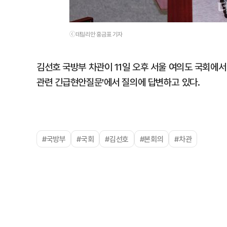
ⓒ데일리안 홍금표 기자
김선호 국방부 차관이 11일 오후 서울 여의도 국회에서
관련 긴급현안질문'에서 질의에 답변하고 있다.
#국방부
#국회
#김선호
#본회의
#차관