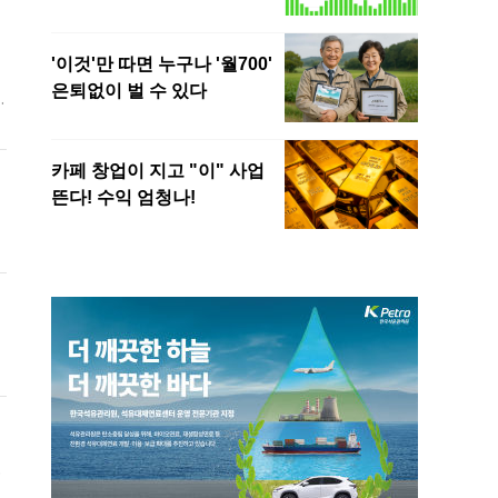
는
므
의
시
로
년
우