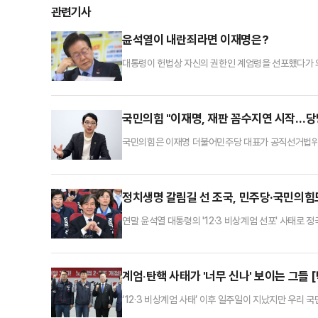
관련기사
윤석열이 내란죄라면 이재명은?
대통령이 헌법상 자신의 권한인 계엄령을 선포했다가 의
없다. 윤석열 대통령은 계엄령 선포도, 해제도 헌법 규
로 ‘병력으로써 군사상의 필요에 응하거나 공공의 안녕
권한은 아니라는 뜻이다.대통령의 상황인식 틀린 게 있
국민의힘 "이재명, 재판 꼼수지연 시작…당
국민의힘은 이재명 더불어민주당 대표가 공직선거법위반
판했다.국민의힘 법률자문위원장인 주진우 의원은 11일
수령하고 당당하게 2심에 임하라"고 강력 촉구했다.주 
2심에서 별도 변호인을 선임하지 않고, 소송기록접수 
정치생명 갈림길 선 조국, 민주당·국민의
연말 윤석열 대통령의 '12·3 비상계엄 선포' 사태로
관심이 쏠린다. 윤 대통령 탄핵 정국 속 이르면 내년 
향후 정국 재편 시나리오의 분수령이 될 수 있어서다.1
대법원 판결을 앞두고 있다. 2019년 12월 기소된 지 
계엄‧탄핵 사태가 '너무 신나' 보이는 그들 
‘12·3 비상계엄 사태’ 이후 일주일이 지났지만 우리
도에도 ‘옛 일’로 회자되던 군부독재의 만행을 40여년