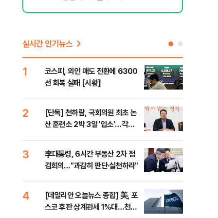
실시간 인기뉴스
1
6
코스피, 외인 매도 전환에 6300
'눈
선 회복 실패 [시황]
시간
2
7
[단독] 천하람, 국회의원 최초 논
'국
산 훈련소 2박 3일 '입소'…각개
에 
전투·야간행군 한다
3
8
李대통령, 6시간 부동산 2차 점
[내
검회의…"과감히 판단·실천하라"
나기
4
9
[데일리안 오늘뉴스 종합] 美, 포
"동
스코 후판 상계관세 1%대…천하
내"