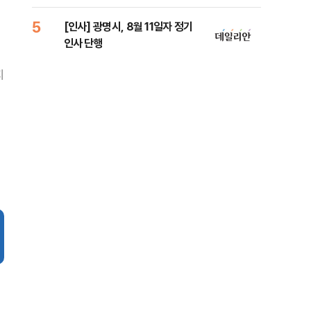
람, 의원 최초 논산훈련소 2박3일
'입소'
5
10
[인사] 광명시, 8월 11일자 정기
SK
인사 단행
당…
지