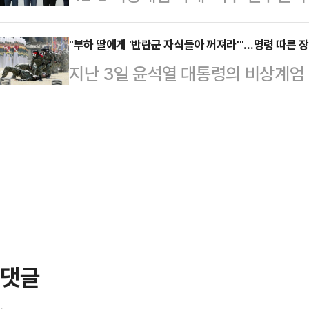
앉지 않고 있다. 군홧발로 국회 유
시나리오의 분수령이 될 수 있어서다.
소송법상 이 대표 또…
‘옛 일’로 회자되던 군부독재의 만행
"부하 딸에게 '반란군 자식들아 꺼져라'"…명령 따른 장
12일 자녀 입시비리와 청와대 감찰 
지난 3일 윤석열 대통령의 비상계엄 
모하고 어리석은 행위에 전 국민이 
있다. 2019년 12월 기소된 지 5년
장관 지시에 따라 국회 등으로 투입
이었던 ‘K-시리즈’는 최신판에 ‘K
커지고 있다.투입 배경을 명확히 인
됐다.각종 경제지표는 망가졌고, 기
했던 장병들의 가족까지 피해를 입고
래 준비를 위한 각종 프로젝트와 투
이상현 특수전사령부 제1공수특전여
들의 주머…
안질의에 참석해 "책임을 회피하는 
데리고 식사를 하러 가는데, 주민이 
욕을 해 딸이 …
댓글