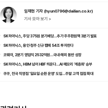
임채현 기자 (hyun0796@dailian.co.kr)
기사 모아 보기 >
SK하이닉스, 주당 375원 분기배당…추가 주주환원책 3분기 발표
SK하이닉스, 용인·청주 신규 팹에 54조 투자한다
코웨이, 2분기 영업익 2532억원…국내·해외 동반 성장
SK하이닉스, HBM 넘어 HBF 띄운다…AI 메모리 '계층화' 승부
쿠쿠, 전국 직영점 '일요일 순환 운영' 도입…주말 고객 접점 확대