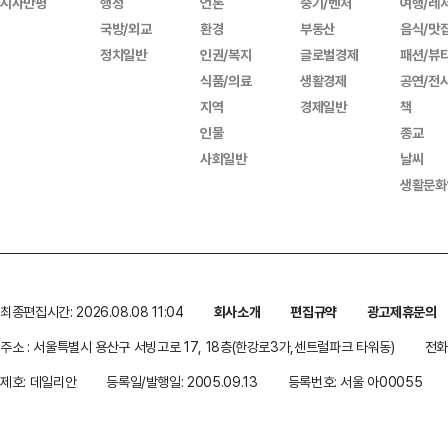
시사만평
행정
언론
중기/벤처
여행/레
국방/외교
환경
부동산
음식/맛
정치일반
인권/복지
글로벌경제
패션/뷰
식품/의료
생활경제
공연/전
지역
경제일반
책
인물
종교
사회일반
날씨
생활문화
최종편집시간: 2026.08.08 11:04
회사소개
편집규약
광고제휴문의
주소 : 서울특별시 용산구 서빙고로 17, 18층(한강로3가,센트럴파크 타워동)
전화 
제호: 데일리안
등록일/발행일: 2005.09.13
등록번호: 서울 아00055