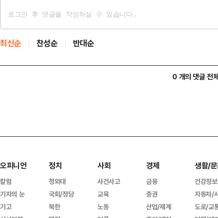
최신순
찬성순
반대순
0 개의 댓글 전
오피니언
정치
사회
경제
생활/문
칼럼
청와대
사건사고
금융
건강정보
기자의 눈
국회/정당
교육
증권
자동차/
기고
북한
노동
산업/재계
도로/교