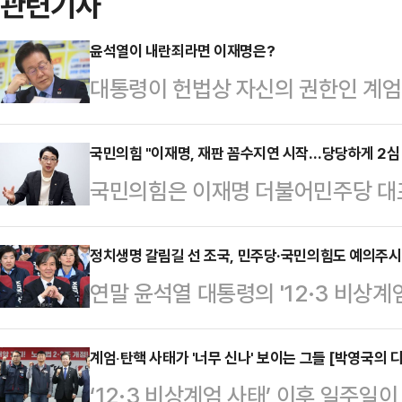
관련기사
윤석열이 내란죄라면 이재명은?
대통령이 헌법상 자신의 권한인 계엄
각 해제한 후 ‘내란수괴’로 몰리고 
윤석열 대통령은 계엄령 선포도, 해제
국민의힘 "이재명, 재판 꼼수지연 시작…당당하게 2심
국민의힘은 이재명 더불어민주당 대
시‧사변 또는 이에 준하는 국가비상사
를 수령하지 않은 것을 꼬집으며 재판
써 군사상의 필요에 응하거나 공공의
민의힘 법률자문위원장인 주진우 의원은
정치생명 갈림길 선 조국, 민주당·국민의힘도 예의주
지는 법적으로 따져봐야 한다. 사법
연말 윤석열 대통령의 '12·3 비상
연 꼼수) 의심을 받지 않으려면 소
다.대통령의 상황인식 틀린 게 있었
데, 대권 잠룡인 조국 조국혁신당 
게 2심에 임하라"고 강력 촉구했다.
대국민 특별담화’에…
쏠린다. 윤 대통령 탄핵 정국 속 이르
계엄‧탄핵 사태가 '너무 신나' 보이는 그들 [박영국의 
선거법 위반 사건 항소심이 접수됐다"
‘12·3 비상계엄 사태’ 이후 일주
능성이 높아지면서, 조국 대표의 대법
선임하지 않고, 소송기록접수 통지도 