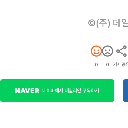
©(주) 데
기사 공
0
0
네이버에서 데일리안 구독하기