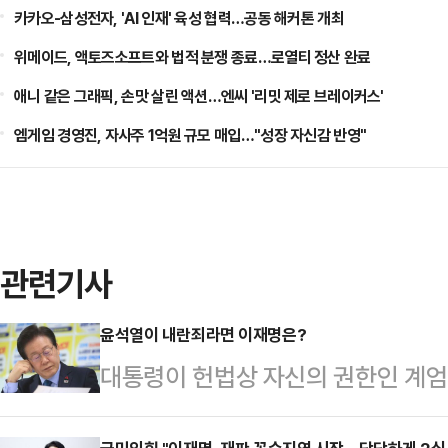
카카오-삼성전자, 'AI 인재' 육성 협력…공동 해커톤 개최
위메이드, 액토즈소프트와 법적 분쟁 종료…로열티 정산 완료
애니 같은 그래픽, 손맛 살린 액션…엔씨 '리밋 제로 브레이커스'
엠게임 경영진, 자사주 1억원 규모 매입…"성장 자신감 반영"
관련기사
윤석열이 내란죄라면 이재명은?
대통령이 헌법상 자신의 권한인 계엄
각 해제한 후 ‘내란수괴’로 몰리고 