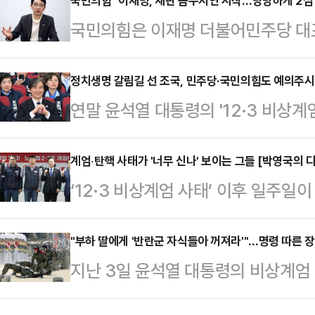
윤석열 대통령은 계엄령 선포도, 해제
국민의힘 "이재명, 재판 꼼수지연 시작…당당하게 2심
국민의힘은 이재명 더불어민주당 대
시‧사변 또는 이에 준하는 국가비상사
를 수령하지 않은 것을 꼬집으며 재판
써 군사상의 필요에 응하거나 공공의
민의힘 법률자문위원장인 주진우 의원은
정치생명 갈림길 선 조국, 민주당·국민의힘도 예의주
지는 법적으로 따져봐야 한다. 사법
연말 윤석열 대통령의 '12·3 비상
연 꼼수) 의심을 받지 않으려면 소
다.대통령의 상황인식 틀린 게 있었
데, 대권 잠룡인 조국 조국혁신당 
게 2심에 임하라"고 강력 촉구했다.
대국민 특별담화’에…
쏠린다. 윤 대통령 탄핵 정국 속 이르
계엄‧탄핵 사태가 '너무 신나' 보이는 그들 [박영국의 
선거법 위반 사건 항소심이 접수됐다"
‘12·3 비상계엄 사태’ 이후 일주
능성이 높아지면서, 조국 대표의 대법
선임하지 않고, 소송기록접수 통지도 
앉지 않고 있다. 군홧발로 국회 유
시나리오의 분수령이 될 수 있어서다.
소송법상 이 대표 또…
‘옛 일’로 회자되던 군부독재의 만행
"부하 딸에게 '반란군 자식들아 꺼져라'"…명령 따른 장
12일 자녀 입시비리와 청와대 감찰 
지난 3일 윤석열 대통령의 비상계엄 
모하고 어리석은 행위에 전 국민이 
있다. 2019년 12월 기소된 지 5년
장관 지시에 따라 국회 등으로 투입
이었던 ‘K-시리즈’는 최신판에 ‘K