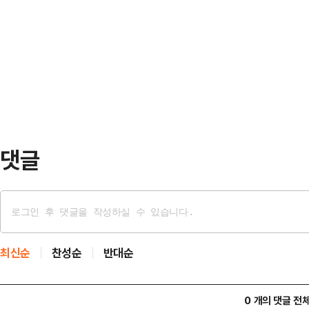
커지고 있다.투입 배경을 명확히 인
됐다.각종 경제지표는 망가졌고, 기
했던 장병들의 가족까지 피해를 입고
래 준비를 위한 각종 프로젝트와 투
이상현 특수전사령부 제1공수특전여
들의 주머…
안질의에 참석해 "책임을 회피하는 
데리고 식사를 하러 가는데, 주민이 
욕을 해 딸이 …
댓글
최신순
찬성순
반대순
0 개의 댓글 전