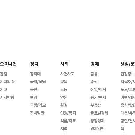
오피니언
정치
사회
경제
생활/문
칼럼
청와대
사건사고
금융
건강정보
기자의 눈
국회/정당
교육
증권
자동차/
기고
북한
노동
산업/재계
도로/교
시사만평
행정
언론
중기/벤처
여행/레
국방/외교
환경
부동산
음식/맛
정치일반
인권/복지
글로벌경제
패션/뷰
식품/의료
생활경제
공연/전
지역
경제일반
책