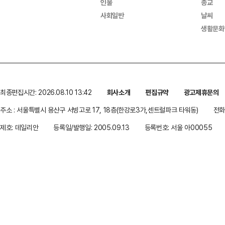
인물
종교
사회일반
날씨
생활문화
최종편집시간: 2026.08.10 13:42
회사소개
편집규약
광고제휴문의
주소 : 서울특별시 용산구 서빙고로 17, 18층(한강로3가,센트럴파크 타워동)
전화 
제호: 데일리안
등록일/발행일: 2005.09.13
등록번호: 서울 아00055