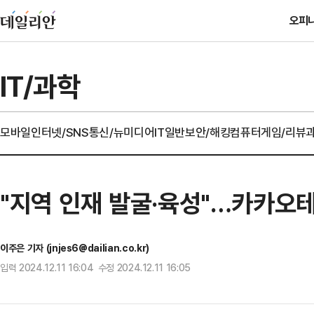
오피
IT/과학
모바일
인터넷/SNS
통신/뉴미디어
IT일반
보안/해킹
컴퓨터
게임/리뷰
"지역 인재 발굴·육성"…카카오테
이주은 기자 (jnjes6@dailian.co.kr)
입력 2024.12.11 16:04 수정 2024.12.11 16:05