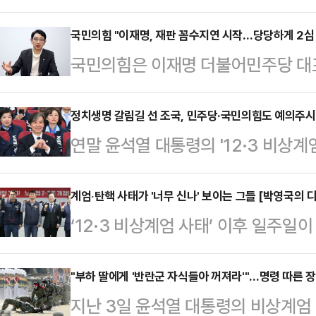
각 해제한 후 ‘내란수괴’로 몰리고 
윤석열 대통령은 계엄령 선포도, 해제
국민의힘 "이재명, 재판 꼼수지연 시작…당당하게 2심
국민의힘은 이재명 더불어민주당 대
시‧사변 또는 이에 준하는 국가비상사
를 수령하지 않은 것을 꼬집으며 재판
써 군사상의 필요에 응하거나 공공의
민의힘 법률자문위원장인 주진우 의원은
정치생명 갈림길 선 조국, 민주당·국민의힘도 예의주
지는 법적으로 따져봐야 한다. 사법
연말 윤석열 대통령의 '12·3 비상
연 꼼수) 의심을 받지 않으려면 소
다.대통령의 상황인식 틀린 게 있었
데, 대권 잠룡인 조국 조국혁신당 
게 2심에 임하라"고 강력 촉구했다.
대국민 특별담화’에…
쏠린다. 윤 대통령 탄핵 정국 속 이르
계엄‧탄핵 사태가 '너무 신나' 보이는 그들 [박영국의 
선거법 위반 사건 항소심이 접수됐다"
‘12·3 비상계엄 사태’ 이후 일주
능성이 높아지면서, 조국 대표의 대법
선임하지 않고, 소송기록접수 통지도 
앉지 않고 있다. 군홧발로 국회 유
시나리오의 분수령이 될 수 있어서다.
소송법상 이 대표 또…
‘옛 일’로 회자되던 군부독재의 만행
"부하 딸에게 '반란군 자식들아 꺼져라'"…명령 따른 장
12일 자녀 입시비리와 청와대 감찰 
지난 3일 윤석열 대통령의 비상계엄 
모하고 어리석은 행위에 전 국민이 
있다. 2019년 12월 기소된 지 5년