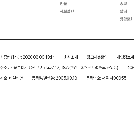
인물
종교
사회일반
날씨
생활문화
최종편집시간: 2026.08.06 19:14
회사소개
광고제휴문의
개인정보
주소 : 서울특별시 용산구 서빙고로 17, 18층(한강로3가,센트럴파크 타워동)
전화 
제호: 데일리안
등록일/발행일: 2005.09.13
등록번호: 서울 아00055