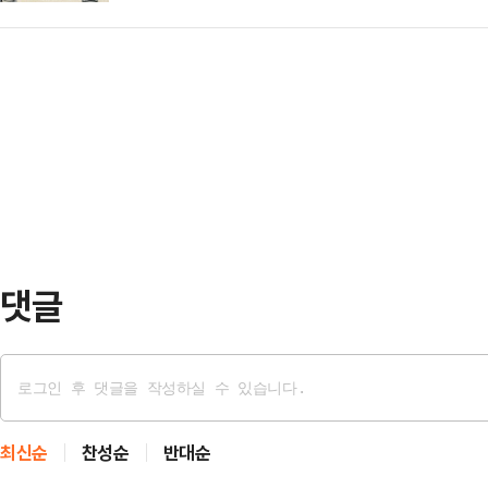
장관 지시에 따라 국회 등으로 투입
이었던 ‘K-시리즈’는 최신판에 ‘K
커지고 있다.투입 배경을 명확히 인
됐다.각종 경제지표는 망가졌고, 기
했던 장병들의 가족까지 피해를 입고
래 준비를 위한 각종 프로젝트와 투
이상현 특수전사령부 제1공수특전여
들의 주머…
안질의에 참석해 "책임을 회피하는 
데리고 식사를 하러 가는데, 주민이 
욕을 해 딸이 …
댓글
최신순
찬성순
반대순