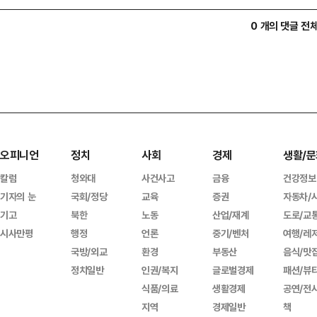
0 개의 댓글 전
오피니언
정치
사회
경제
생활/문
칼럼
청와대
사건사고
금융
건강정보
기자의 눈
국회/정당
교육
증권
자동차/
기고
북한
노동
산업/재계
도로/교
시사만평
행정
언론
중기/벤처
여행/레
국방/외교
환경
부동산
음식/맛
정치일반
인권/복지
글로벌경제
패션/뷰
식품/의료
생활경제
공연/전
지역
경제일반
책