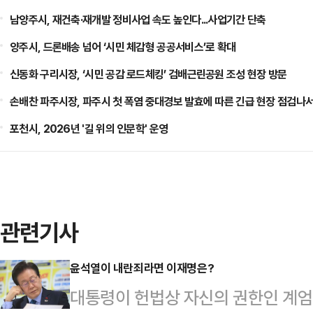
남양주시, 재건축·재개발 정비사업 속도 높인다...사업기간 단축
양주시, 드론배송 넘어 ‘시민 체감형 공공서비스’로 확대
신동화 구리시장, ‘시민 공감 로드체킹’ 검배근린공원 조성 현장 방문
손배찬 파주시장, 파주시 첫 폭염 중대경보 발효에 따른 긴급 현장 점검나
포천시, 2026년 '길 위의 인문학' 운영
관련기사
윤석열이 내란죄라면 이재명은?
대통령이 헌법상 자신의 권한인 계엄