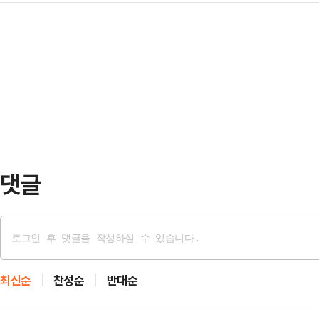
발됐다.10일(현지 시각) AFP통신 
의 김태호 의원이 출사표를 던졌다.
검사 …
도심의 수쿰윗 지역에 위치한 한 호
태호 의원과 권성동 의원이 대리인을
124명을 체포했다고 밝혔다.체포된
중 권성동 의원은 '친윤(친윤석열)'
동성애자로 조사됐다. 외국인 5명을
원은 지난 2022…
다.경찰이 현장을 급습했을 때 이들 
터시, 크리스털 메스암페타민, 케타
사 결과 66명이 …
댓글
최신순
찬성순
반대순