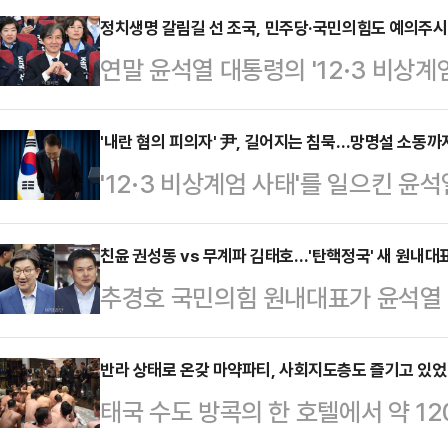
윤석열 대통령은 계엄령 선포도, 해제
정치생명 갈림길 선 조국, 민주당·국민의힘도 예의주
연말 윤석열 대통령의 '12·3 비상
시‧사변 또는 이에 준하는 국가비상사
데, 대권 잠룡인 조국 조국혁신당 
써 군사상의 필요에 응하거나 공공의
쏠린다. 윤 대통령 탄핵 정국 속 이르
'내란 혐의 피의자' 尹, 길어지는 침묵…망명설 소동까
지는 법적으로 따져봐야 한다. 사법
'12·3 비상계엄 사태'를 일으킨 
능성이 높아지면서, 조국 대표의 대법
다.대통령의 상황인식 틀린 게 있었
인 것으로 알려졌다. 내란 및 직권남
시나리오의 분수령이 될 수 있어서다.
대국민 특별담화’에…
금지 조치까지 내려지며 강제수사 가
친윤 권성동 vs 무계파 김태호…'탄핵정국' 새 원내대표,
12일 자녀 입시비리와 청와대 감찰 
추경호 국민의힘 원내대표가 윤석열 
돌입한 모습이다. 윤 대통령은 지난 7일
있다. 2019년 12월 기소된 지 5년
책임을 지고 사퇴하면서 공석이 된 
남동 관저에서 칩거하며 정국 상황을
속 원내의 중심이 될 원내대표 선출이
반라 상태로 온갖 마약파티, 사회지도층도 즐기고 있
따르면, 윤 대통령 측은 변호인단 
태국 수도 방콕의 한 호텔에서 약 1
되면서 관심이 높아지고 있다. 원내
포함해 윤 대통령과 친분이 있는 법