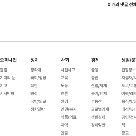
0 개의 댓글 전
오피니언
정치
사회
경제
생활/문
칼럼
청와대
사건사고
금융
건강정보
기자의 눈
국회/정당
교육
증권
자동차/
기고
북한
노동
산업/재계
도로/교
시사만평
행정
언론
중기/벤처
여행/레
국방/외교
환경
부동산
음식/맛
정치일반
인권/복지
글로벌경제
패션/뷰
식품/의료
생활경제
공연/전
지역
경제일반
책
인물
종교