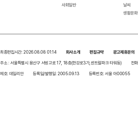
사회일반
날씨
생활문화
최종편집시간: 2026.08.08 01:14
회사소개
편집규약
광고제휴문의
주소 : 서울특별시 용산구 서빙고로 17, 18층(한강로3가,센트럴파크 타워동)
전화 
제호: 데일리안
등록일/발행일: 2005.09.13
등록번호: 서울 아00055