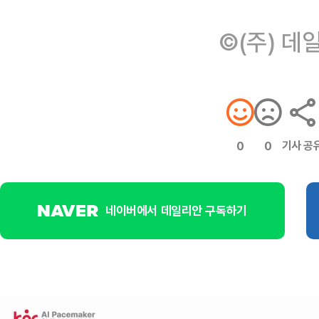
©(주) 데
기사 공
0
0
네이버에서 데일리안 구독하기