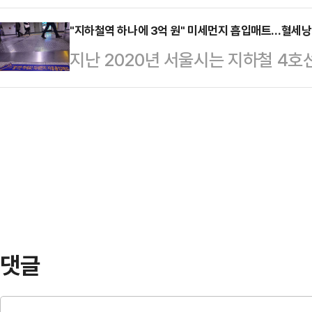
한됐다. 비대면 진료 시 손쉽게 비
수 참모조차 모른 채 극비리에 준비된
판 실무교섭…
가 제기됐기 때문인데, 시민들은 "마
"지하철역 하나에 3억 원" 미세먼지 흡입매트…혈세낭비
간 만에 계엄 지역의 모든 행정사무
지난 2020년 서울시는 지하철 4호
스럽게 비대면 처방을 중단하니깐 몹
됐고, 계엄사령관에 박안수 육군참모
곳에 미세먼지 흡입매트를 설치했다.
중단 소식을 듣고 미리 한 달 치 처
을 멘 계엄군들이 …
론에 따라 미세먼지 저감 대책의 일환
선 "치료제 처방을 위해 몸무게까지 
세먼지 흡입매트 설치 비용을 놓고 혈
처방해 달라는 것까지 막긴 어렵겠지
지 흡입매트를 밟을 때 나는 시끄러운
줄어들 것…
문을 품는 시민들이 늘고 있다. 서
시민들의 의견을 받아 들여 계획했던
있다"고 밝혔다.서울…
댓글