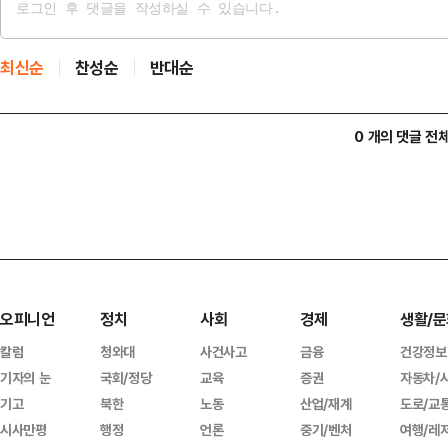
최신순
찬성순
반대순
0 개의 댓글 전
오피니언
정치
사회
경제
생활/문
칼럼
청와대
사건사고
금융
건강정보
기자의 눈
국회/정당
교육
증권
자동차/
기고
북한
노동
산업/재계
도로/교
시사만평
행정
언론
중기/벤처
여행/레