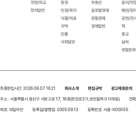
국방/외교
환경
부동산
음식/맛
정치일반
인권/복지
글로벌경제
패션/뷰
식품/의료
생활경제
공연/전
지역
경제일반
책
인물
종교
사회일반
날씨
생활문화
최종편집시간: 2026.08.07 16:21
회사소개
편집규약
광고제휴문의
주소 : 서울특별시 용산구 서빙고로 17, 18층(한강로3가,센트럴파크 타워동)
전화 
제호: 데일리안
등록일/발행일: 2005.09.13
등록번호: 서울 아00055