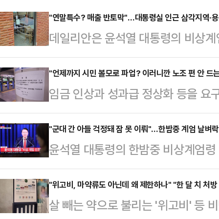
"연말특수? 매출 반토막"…대통령실 인근 삼각지역·용
데일리안은 윤석열 대통령의 비상계엄 
통령실 인근 상권이 밀집해 있는 삼
씨 만큼이나 한산한 분위기에서 상인
"언제까지 시민 볼모로 파업? 이러니깐 노조 편 안 드는 
임금 인상과 성과급 정상화 등을 
발걸음이 아예 끊겼다며 대통령이 야
조합(철도노조)이 5일 오전 첫 열차
관저 입구 곳곳에는 수십 명의 경찰
다. 이에 따라 고속철도(KTX)와 
"군대 간 아들 걱정돼 잠 못 이뤄"…한밤중 계엄 날벼락
한 시민이 대통령실 입구를 사진 촬
윤석열 대통령의 한밤중 비상계엄령 
이 시작됐고, 한국철도공사(코레일)와
다. 또 촬영된 사진은 모두 삭제를 
해제됐다. 불과 6시간의 짧은 계엄령
송에 차질이 발생했다. 출근길 불편
"국방부도 함께 있…
회 내 군 투입 등에 시민들은 패닉에 
"위고비, 마약류도 아닌데 왜 제한하나" "한 달 치 처방
로 파업할 것인가", "이러니깐 시민들
살 빼는 약으로 불리는 '위고비' 등
분께 긴급 대국민담화를 통해 비상계
벌써부터 걱정된다" 등의 원성을 쏟