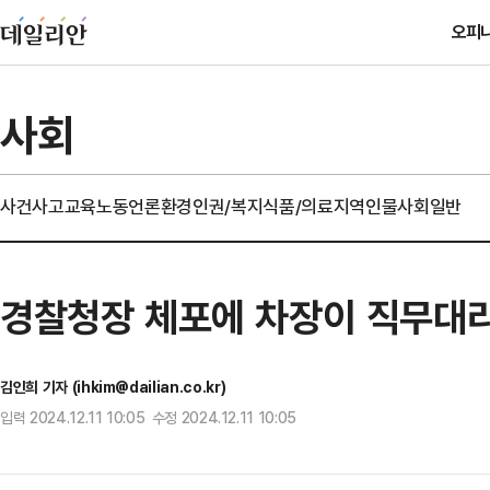
오피
사회
사건사고
교육
노동
언론
환경
인권/복지
식품/의료
지역
인물
사회일반
경찰청장 체포에 차장이 직무대
김인희 기자 (ihkim@dailian.co.kr)
입력 2024.12.11 10:05 수정 2024.12.11 10:05