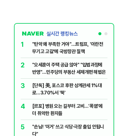
실시간 랭킹뉴스
1
6
"탄약 왜 부족한 거야"…트럼프, '이란전
민주당, 
무기고 고갈'에 국방장관 질책
안부터 
2
7
"오세훈이 주택 공급 않아" "입법과정에
집주인 
반영"…민주당의 부동산 세제개편 해법은
자 보호
3
8
[단독] 美, 포스코 후판 상계관세 1%대
"한도 줄
로…3.70%서 '뚝'
긴 '대출 
4
9
[르포] 병원 오는 길부터 고비…'폭염'에
버핏 "美 
더 취약한 환자들
신호에 
5
10
"손님! '이거' 쓰고 식당·극장 출입 안됩니
與김승원,
다"
"내용 다