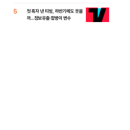
적 미달 비판
5
10
첫 흑자 낸 티빙, 하반기에도 웃을
[코
까…정보유출·합병이 변수
더 