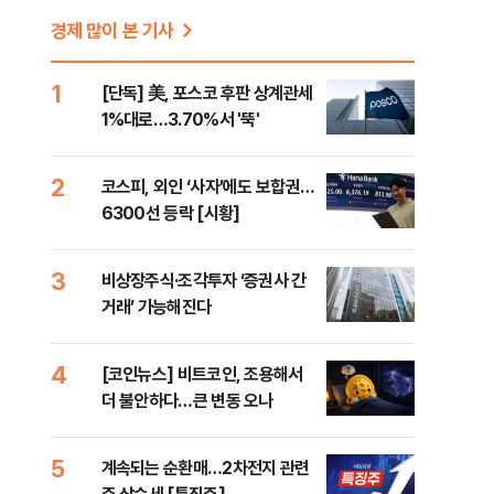
경제 많이 본 기사
1
[단독] 美, 포스코 후판 상계관세
1%대로…3.70%서 '뚝'
2
코스피, 외인 ‘사자’에도 보합권…
6300선 등락 [시황]
3
비상장주식·조각투자 ‘증권사 간
거래’ 가능해진다
4
[코인뉴스] 비트코인, 조용해서
더 불안하다…큰 변동 오나
5
계속되는 순환매…2차전지 관련