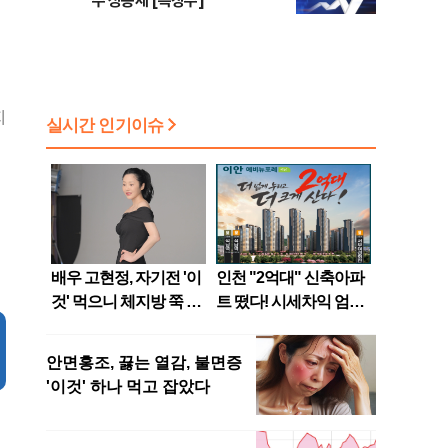
주 상승세 [특징주]
지