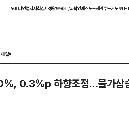
오피니언
정치
사회
경제
생활/문화
IT/과학
연예
스포츠
세계
수도권
포토
D-
경제일반
2.0%, 0.3%p 하향조정…물가