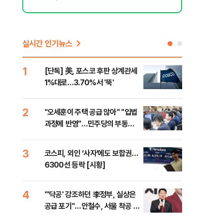
실시간 인기뉴스
1
6
[단독] 美, 포스코 후판 상계관세
[르
1%대로…3.70%서 '뚝'
비…
2
7
"오세훈이 주택 공급 않아" "입법
네이
과정에 반영"…민주당의 부동산
외연
세제개편 해법은
출(
3
8
코스피, 외인 ‘사자’에도 보합권…
[속
6300선 등락 [시황]
감사
4
9
"'닥공' 강조하던 李정부, 실상은
민주
공급 포기"…안철수, 서울 착공 실
공…