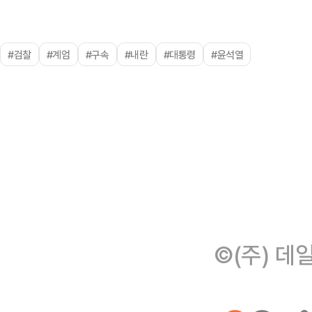
#검찰
#계엄
#구속
#내란
#대통령
#윤석열
©(주) 데