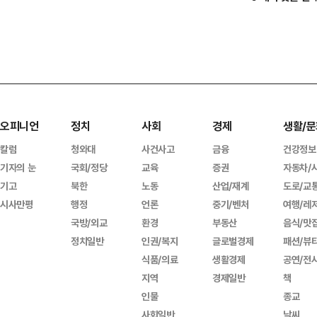
오피니언
정치
사회
경제
생활/문
칼럼
청와대
사건사고
금융
건강정보
기자의 눈
국회/정당
교육
증권
자동차/
기고
북한
노동
산업/재계
도로/교
시사만평
행정
언론
중기/벤처
여행/레
국방/외교
환경
부동산
음식/맛
정치일반
인권/복지
글로벌경제
패션/뷰
식품/의료
생활경제
공연/전
지역
경제일반
책
인물
종교
사회일반
날씨