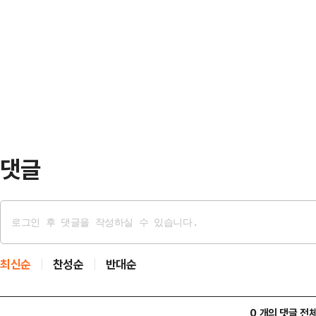
선 사태 수습을 위해 자신의 선고를
에서는 "당장 2차 탄핵 표결을 앞두
의문이고, 실제 형사사건 상고심에서
포된다면, 대통령 유고 상황이 발생돼
거의 없다고 보면 된다고 설명했다. 
지게 될 것"…
책임자를 선출해 해결할 수 있는 문
온 만큼 신변을 정리할 기회도 충분
르면 조 대표 …
댓글
최신순
찬성순
반대순
0 개의 댓글 전