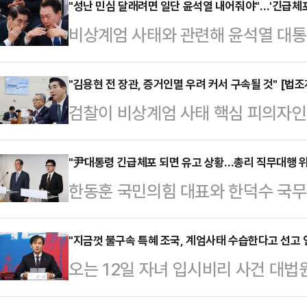
물살을 타고 있는데, 윤 대통령이 현
"성난 민심 달래려면 일단 윤석열 내어줘야"…'긴급체포
비상계엄 사태와 관련해 윤석열 대
되는 상황이 발생할 경우 이를 직무 수
후 긴급체포 등 강제수사 가능성이 적
를 놓고 법조계의 의견도 엇갈리고 
장관에 대한 구속 가능성이 높아지면
"김용현 전 장관, 증거인멸 우려 커서 구속될 것" [법조
서도 직무를 볼 수 있고 아직 관련된
검찰이 비상계엄 사태 핵심 피의자인 
욱 힘을 얻고 있다. 향후 수사기관들
수행이 불가능한 '사고'로 볼 수 없다
일 밤 내란죄, 직권남용 혐의로 구
요청할 것으로 예상되며, 윤 대통령이
대…
사 직전 휴대전화를 교체하고 텔레그
"尹대통령 긴급체포 되면 유고 상황…총리 직무대행 위
아 신병 확보에 나설 것이라는 게 
한동훈 국민의힘 대표와 한덕수 국무총
하고 다른 공범들과 '말 맞추기' 우
주당이 성난 민심을 이용해 '이재명 
으로 당정이 윤석열 대통령에게 권한
망했다.9일 법조계에 따르면 검찰 
에서 '대통령 긴급체포…
하면서 위헌 논란이 제기되고 있다. 
"지금껏 불구속 특혜 조국, 계엄사태 수습한다고 선고 
핵심 인물로 꼽히는 김 전 장관을 전
오는 12일 자녀 입시비리 사건 대법
있는 경찰 국가수사본부 특별수사단(
앙지검으로 불러 피의자 조사를 진행했
비상계엄 사태 수습을 이유로 선고를
대통령도 긴급체포 할 수 있다"고 밝
30분께 자진 출…