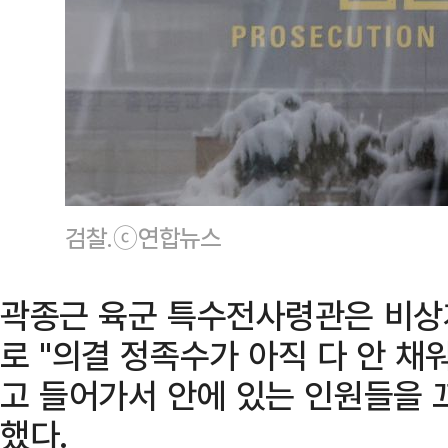
검찰.ⓒ연합뉴스
곽종근 육군 특수전사령관은 비상
로 "의결 정족수가 아직 다 안 채
고 들어가서 안에 있는 인원들을 
했다.