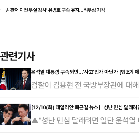
'尹관저 이전 부실 감사' 유병호 구속 유지…적부심 기각
관련기사
윤석열 대통령 구속되면…'사고'인가 아닌가 [법조계에 
검찰이 김용현 전 국방부장관에 대
을 사실상 '내란 수괴'로 적시했다. 
물살을 타고 있는데, 윤 대통령이 현
[12/10(화) 데일리안 퇴근길 뉴스] "성난 민심 달
에 물어보니 581] 등
▲"성난 민심 달래려면 일단 윤석열 
되는 상황이 발생할 경우 이를 직무 수
조계에 물어보니 581]비상계엄 사
를 놓고 법조계의 의견도 엇갈리고 