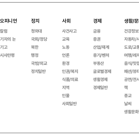
오피니언
정치
사회
경제
생활/문
칼럼
청와대
사건사고
금융
건강정보
기자의 눈
국회/정당
교육
증권
자동차/
기고
북한
노동
산업/재계
도로/교
시사만평
행정
언론
중기/벤처
여행/레
국방/외교
환경
부동산
음식/맛
정치일반
인권/복지
글로벌경제
패션/뷰
식품/의료
생활경제
공연/전
지역
경제일반
책
인물
종교
사회일반
날씨
생활문화