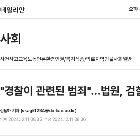
오피
사회
사건사고
교육
노동
언론
환경
인권/복지
식품/의료
지역
인물
사회일반
"경찰이 관련된 범죄"…법원, 검
김남하 기자 (skagk1234@dailian.co.kr)
입력 2024.12.11 08:35 수정 2024.12.11 08:36