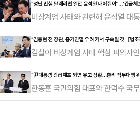
지까지 이뤄지면서 향후 긴급체포 등
"성난 민심 달래려면 일단 윤석열 내어줘야"…'긴급체포
서도 직무를 볼 수 있고 아직 관련된
비상계엄 사태와 관련해 윤석열 대
특히 김용현 전 국방장관에 대한 구
수행이 불가능한 '사고'로 볼 수 없다
후 긴급체포 등 강제수사 가능성이 적
강제수사 전망은 더욱 힘을 얻고 있
대…
장관에 대한 구속 가능성이 높아지면
"김용현 전 장관, 증거인멸 우려 커서 구속될 것" [법조
석 조사에 응할 것을 요청할 것으로 
검찰이 비상계엄 사태 핵심 피의자인 
욱 힘을 얻고 있다. 향후 수사기관들
체포영장을 발부 받아 신병 확보에 
일 밤 내란죄, 직권남용 혐의로 구
요청할 것으로 예상되며, 윤 대통령이
계에서는 더불어…
사 직전 휴대전화를 교체하고 텔레그
"尹대통령 긴급체포 되면 유고 상황…총리 직무대행 위
아 신병 확보에 나설 것이라는 게 
한동훈 국민의힘 대표와 한덕수 국무총
하고 다른 공범들과 '말 맞추기' 우
주당이 성난 민심을 이용해 '이재명 
으로 당정이 윤석열 대통령에게 권한
망했다.9일 법조계에 따르면 검찰 
에서 '대통령 긴급체포…
하면서 위헌 논란이 제기되고 있다. 
핵심 인물로 꼽히는 김 전 장관을 전
있는 경찰 국가수사본부 특별수사단(
앙지검으로 불러 피의자 조사를 진행했
대통령도 긴급체포 할 수 있다"고 밝
30분께 자진 출…