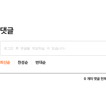
에서는 "당장 2차 탄핵 표결을 앞두
포된다면, 대통령 유고 상황이 발생돼
지게 될 것"…
댓글
최신순
찬성순
반대순
0 개의 댓글 전