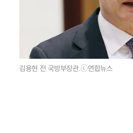
김용현 전 국방부장관.ⓒ연합뉴스