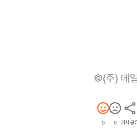
©(주) 데
기사 공
0
0