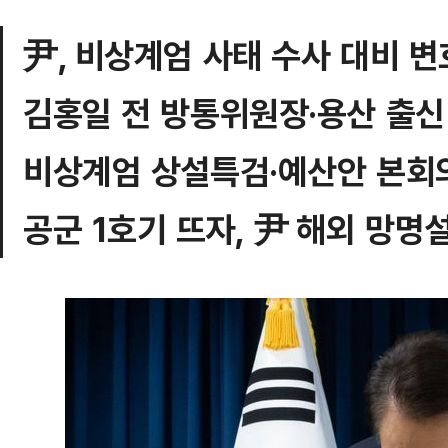
尹, 비상계엄 사태 수사 대비 
김홍일 전 방통위원장·용산 출신
비상계엄 상설특검·예산안 본회의
공군 1호기 뜨자, 尹 해외 망명