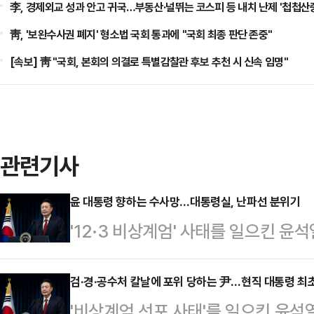
李, 경제외교 성과 안고 귀국…부동산·널뛰는 코스피 등 내치 난제 '첩첩산
靑, '보완수사권 폐지' 형소법 국회 통과에 "국회 최종 판단 존중"
[속보] 靑 "국회, 본회의 의결로 특별감찰관 후보 추천 시 신속 임명"
관련기사
윤 대통령 향하는 수사망…대통령실, 난파선 분위기
'12·3 비상계엄' 사태를 일으킨 윤
건된 가운데 대통령실은 침묵을 유지하
용산 대통령실 브리핑룸에서 대국민담
검·경·공수처 칼날에 포위 당하는 尹…현직 대통령 최초
'비상계엄 선포 사태'를 일으킨 윤석
법적·정치적 책임 문제를 회피하지 