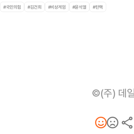
#국민의힘
#김건희
#비상계엄
#윤석열
#탄핵
©(주) 데