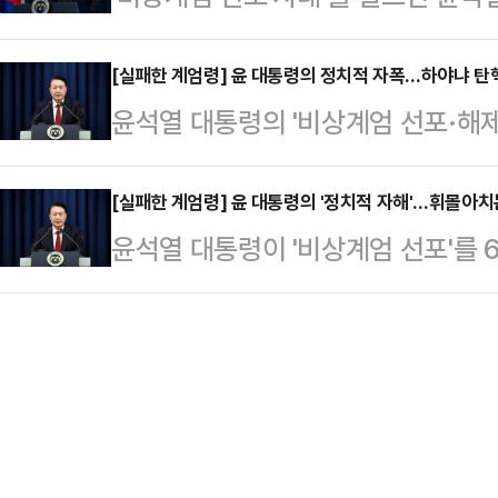
만, 대통령실은 여전히 침묵을 유지
의 정국 안정 방안은 우리 당에 일임
처 등의 요청에 따라 내란 혐의 피의
[실패한 계엄령] 윤 대통령의 정치적 자폭…하야냐 
면서 여권의 논의 상황을 지켜보고 
윤석열 대통령의 '비상계엄 선포·해
를 내렸다. 현직 대통령이 출국금지 
'윤 대통령에 대한 탄핵소추안'이 의
있다. 윤 대통령은 4일 공식 일정을
2016년 '국정농단 사태' 당시 박근
'김건희…
을 포함한 대통령실 수석비서관급 이
[실패한 계엄령] 윤 대통령의 '정치적 자해'…휘몰아치
하지는 않았다.윤 대통령은 지난 7일
윤석열 대통령이 '비상계엄 선포'를 
위원들도 일제히 사의를 표명한 것으
관련하여 법적·정치적 책임 문제를 
휘몰아 치고 있다. 비상계엄 해제 
대통령실을 비공개로 찾은 한덕수 국
여 앞으로의 정…
있고, 수석비서관급 이상 고위 참모
원내대표, 주호영 국회부의장, 5선의
3일 오후 10시 23분께 용산 대통
비상계엄 사태 수습책을 논의했지만,
국무위원·검사 탄핵과 내년도 예산안
다.비상계엄 사태를 …
북 반국가 세력들을 일거에 척결하고