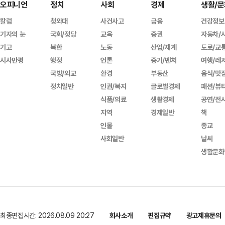
오피니언
정치
사회
경제
생활/문
칼럼
청와대
사건사고
금융
건강정보
기자의 눈
국회/정당
교육
증권
자동차/
기고
북한
노동
산업/재계
도로/교
시사만평
행정
언론
중기/벤처
여행/레
국방/외교
환경
부동산
음식/맛
정치일반
인권/복지
글로벌경제
패션/뷰
식품/의료
생활경제
공연/전
지역
경제일반
책
인물
종교
사회일반
날씨
생활문화
최종편집시간: 2026.08.09 20:27
회사소개
편집규약
광고제휴문의