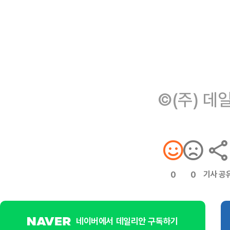
©(주) 데
기사 공
0
0
네이버에서 데일리안 구독하기