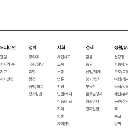
오피니언
정치
사회
경제
생활/문
칼럼
청와대
사건사고
금융
건강정보
기자의 눈
국회/정당
교육
증권
자동차/
기고
북한
노동
산업/재계
도로/교
시사만평
행정
언론
중기/벤처
여행/레
국방/외교
환경
부동산
음식/맛
정치일반
인권/복지
글로벌경제
패션/뷰
식품/의료
생활경제
공연/전
지역
경제일반
책
인물
종교
사회일반
날씨