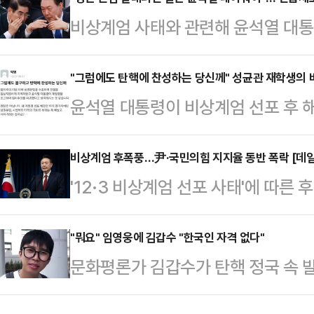
이스북에 글을 올리고 "물 만난 듯 대
비상계엄 사태와 관련해 윤석열 대
계엄보다 더한 짓도 할 인물'이라며 
후 긴급체포 등 강제수사 가능성이 적
지금 가장 중요한 점을 망각하고 있
장관에 대한 구속 가능성이 높아지면
"그럼에도 탄핵에 찬성하는 당신께" 성균관 재학생의 
상화냐"라고 지적했다.이어 "국민들
윤석열 대통령이 비상계엄 선포 후 해
욱 힘을 얻고 있다. 향후 수사기관들
에 이 대표는 어제 외신과의 인터뷰에
는 가운데 한 대학생이 계엄 선포 배
요청할 것으로 예상되며, 윤 대통령이
과시했다"…
법부의 타락, 국회의 부패를 언급해 
비상계엄 후폭풍…尹·국민의힘 지지율 동반 폭락 [데
아 신병 확보에 나설 것이라는 게 
'12·3 비상계엄 선포 사태'에 따
소통하는 '에브리타임'의 성균관대
주당이 성난 민심을 이용해 '이재명 
대통령과 국민의힘 지지율이 동반 
재학생 A씨가 '그럼에도 불구하고 
에서 '대통령 긴급체포…
여론조사공정㈜에 의뢰해 지난 9일 
"뭐요" 임영웅에 김갑수 "한국인 자격 없다"
올렸다. 에브리타임은 소속 대학이 인
문화평론가 김갑수가 탄핵 정국 속 
수행 긍정평가는 17.5% (매우 잘함 
치주의 이념 아래 삼권분립을 수호하
란에 견해를 드러냈다.지난 9일 방송
80.1%(매우 못함 75.1%·못하는 편
석열 대통령이 계엄령…