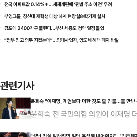
전국 아파트값 0.14%↑…세제개편에 ‘편법 주소 이전’ 우려
부영그룹, 창신대 재학생 대상 하계 현장실습학기제 실시
김포에 2400가구 풀린다…부산·세종도 청약 일정 돌입
“정부 믿고 의무 지켰는데”…임대사업자, 양도세 혜택 폐지 반발
관련기사
윤희숙 "이재명, 계엄보다 더한 짓도 할 인물…물 만난 
윤희숙 전 국민의힘 의원이 이재명 더
통령 놀이를 시작했다"며 원색적으로 
"성난 민심 달래려면 일단 윤석열 내어줘야"…'긴급체포