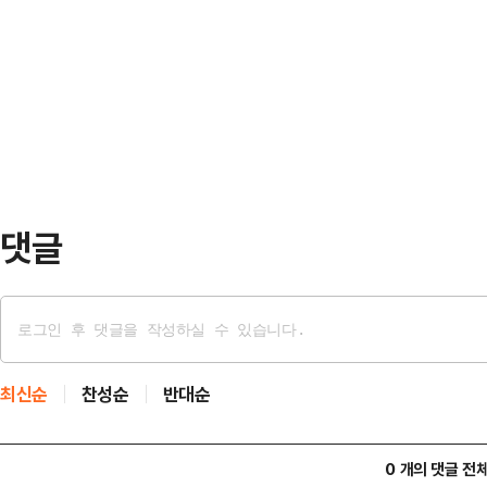
"'제가 정치인인가요 왜 거기 관심을
월 18~19일) 대비 긍정평가는 9%
소양의 부족 같은 모습"이라고 지적
다.윤 대통령의 국정수행 긍정평가는
고 생각하는 사람이 있을 순 있으나 
은 '집단학살이 벌어진다면 그럴 수 
선택이 따라야 하는 문제"라고 말했다
하지 못하…
댓글
최신순
찬성순
반대순
0 개의 댓글 전