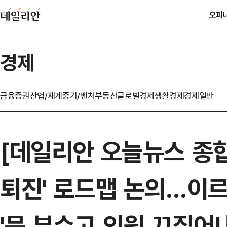
오피
경제
금융
증권
산업/재계
중기/벤처
부동산
글로벌경제
생활경제
경제일반
[데일리안 오늘뉴스 종합
퇴진' 로드맵 논의…이르
'문 부수고 의원 끄집어내