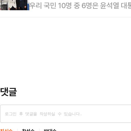
우리 국민 10명 중 6명은 윤석열 
수행 긍정평가는 17.5% (매우 잘함 
주당이 성난 민심을 이용해 '이재명 
검 도입을 막기 위해 단행됐다고 생
80.1%(매우 못함 75.1%·못하는 편
에서 '대통령 긴급체포…
여론조사 전문기관 여론조사공정㈜에 의
월 18~19일) 대비 긍정평가는 9%
식으로 '윤 대통령이 계엄을 선포한 
다.윤 대통령의 국정수행 긍정평가는
60.1%는 "김 여사 특검을 막기 
어민주당이 국정 발목을 잡아서"라는 
기 위해서"라는 응답은 7.3%, "
6.6%로…
댓글