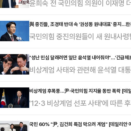
윤희숙 전 국민의힘 의원이 이재명 더
통령 놀이를 시작했다"며 원색적으로 
이스북에 글을 올리고 "물 만난 듯 대
與 중진들, 조경태 반대 속 '권성동 원내대표' 중지…한
국민의힘 중진의원들이 새 원내사령
계엄보다 더한 짓도 할 인물'이라며 
를 모았다. 하지만 중진회의 내에서
지금 가장 중요한 점을 망각하고 있
도 직접 반대 의견을 내놓는 등 친한
"성난 민심 달래려면 일단 윤석열 내어줘야"…'긴급체포
상화냐"라고 지적했다.이어 "국민들
비상계엄 사태와 관련해 윤석열 대
어질 수 있을지 여부는 미지수다.국
에 이 대표는 어제 외신과의 인터뷰에
후 긴급체포 등 강제수사 가능성이 적
에서 중진회의를 열어 새로운 원내대표
과시했다"…
장관에 대한 구속 가능성이 높아지면
비상계엄 후폭풍…尹·국민의힘 지지율 동반 폭락 [데
교환했다.이날 회동에는 조경태·권
'12·3 비상계엄 선포 사태'에 따
욱 힘을 얻고 있다. 향후 수사기관들
출·박덕흠·윤재옥·이종배·이헌승·조
대통령과 국민의힘 지지율이 동반 
요청할 것으로 예상되며, 윤 대통령이
치고 비공개 의원총회로 향하던…
여론조사공정㈜에 의뢰해 지난 9일 
국민 60% "尹, 김건희 특검 막으려 계엄" [데일리안
아 신병 확보에 나설 것이라는 게 