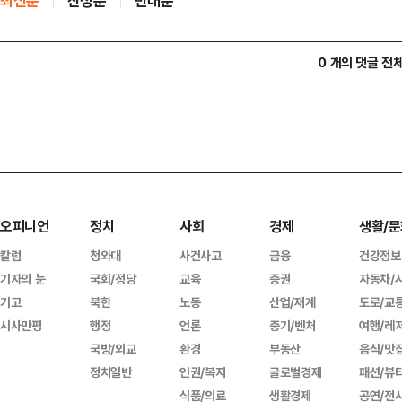
최신순
찬성순
반대순
0 개의 댓글 전
오피니언
정치
사회
경제
생활/문
칼럼
청와대
사건사고
금융
건강정보
기자의 눈
국회/정당
교육
증권
자동차/
기고
북한
노동
산업/재계
도로/교
시사만평
행정
언론
중기/벤처
여행/레
국방/외교
환경
부동산
음식/맛
정치일반
인권/복지
글로벌경제
패션/뷰
식품/의료
생활경제
공연/전