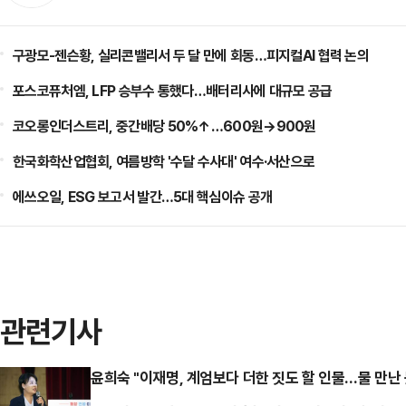
구광모-젠슨황, 실리콘밸리서 두 달 만에 회동…피지컬AI 협력 논의
포스코퓨처엠, LFP 승부수 통했다…배터리사에 대규모 공급
코오롱인더스트리, 중간배당 50%↑…600원→900원
한국화학산업협회, 여름방학 '수달 수사대' 여수·서산으로
에쓰오일, ESG 보고서 발간…5대 핵심이슈 공개
관련기사
윤희숙 "이재명, 계엄보다 더한 짓도 할 인물…물 만난 