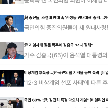
윤희숙 전 국민의힘 의원이 이재명 더
통령 놀이를 시작했다"며 원색적으로 
이스북에 글을 올리고 "물 만난 듯 대
與 중진들, 조경태 반대 속 '권성동 원내대표' 중지…한
국민의힘 중진의원들이 새 원내사령
계엄보다 더한 짓도 할 인물'이라며 
를 모았다. 하지만 중진회의 내에서
지금 가장 중요한 점을 망각하고 있
도 직접 반대 의견을 내놓는 등 친한
尹 계엄사태 질문 폭주에 김흥국 "너나 잘해"
상화냐"라고 지적했다.이어 "국민들
가수 김흥국(65)이 윤석열 대통령의
어질 수 있을지 여부는 미지수다.국
에 이 대표는 어제 외신과의 인터뷰에
누리꾼들에게 자신의 견해를 밝혔다.
에서 중진회의를 열어 새로운 원내대표
과시했다"…
들이대 TV'에는 일부 누리꾼들이 최
비상계엄 후폭풍…尹·국민의힘 지지율 동반 폭락 [데
교환했다.이날 회동에는 조경태·권
'12·3 비상계엄 선포 사태'에 따
핵에 대한 질문을 댓글로 남겼다.계엄
출·박덕흠·윤재옥·이종배·이헌승·조
대통령과 국민의힘 지지율이 동반 
꾼은 "김흥국 씨 계엄령에 대해 어찌
치고 비공개 의원총회로 향하던…
여론조사공정㈜에 의뢰해 지난 9일 
국민 60% "尹, 김건희 특검 막으려 계엄" [데일리안
이에 김흥국은 "용산만이 알고 있겠지