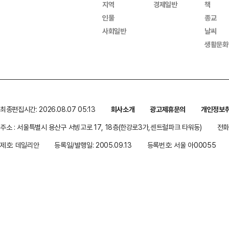
지역
경제일반
책
인물
종교
사회일반
날씨
생활문화
최종편집시간: 2026.08.07 05:13
회사소개
광고제휴문의
개인정보
주소 : 서울특별시 용산구 서빙고로 17, 18층(한강로3가,센트럴파크 타워동)
전화 
제호: 데일리안
등록일/발행일: 2005.09.13
등록번호: 서울 아00055