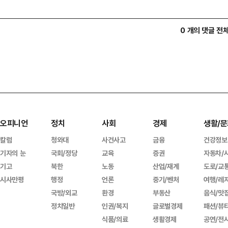
0 개의 댓글 전
오피니언
정치
사회
경제
생활/문
칼럼
청와대
사건사고
금융
건강정보
기자의 눈
국회/정당
교육
증권
자동차/
기고
북한
노동
산업/재계
도로/교
시사만평
행정
언론
중기/벤처
여행/레
국방/외교
환경
부동산
음식/맛
정치일반
인권/복지
글로벌경제
패션/뷰
식품/의료
생활경제
공연/전