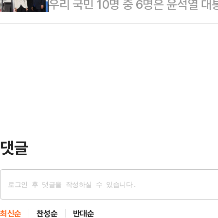
우리 국민 10명 중 6명은 윤석열 
수행 긍정평가는 17.5% (매우 잘함 
엄은 어떻게 생각하시는지?" "이번 나
검 도입을 막기 위해 단행됐다고 생
80.1%(매우 못함 75.1%·못하는 편
글에는 …
여론조사 전문기관 여론조사공정㈜에 의
월 18~19일) 대비 긍정평가는 9%
식으로 '윤 대통령이 계엄을 선포한 
다.윤 대통령의 국정수행 긍정평가는
60.1%는 "김 여사 특검을 막기 
어민주당이 국정 발목을 잡아서"라는 
기 위해서"라는 응답은 7.3%, "
6.6%로…
댓글
최신순
찬성순
반대순