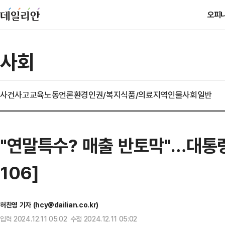
오피
사회
사건사고
교육
노동
언론
환경
인권/복지
식품/의료
지역
인물
사회일반
"연말특수? 매출 반토막"…대통
106]
허찬영 기자 (hcy@dailian.co.kr)
입력 2024.12.11 05:02 수정 2024.12.11 05:02