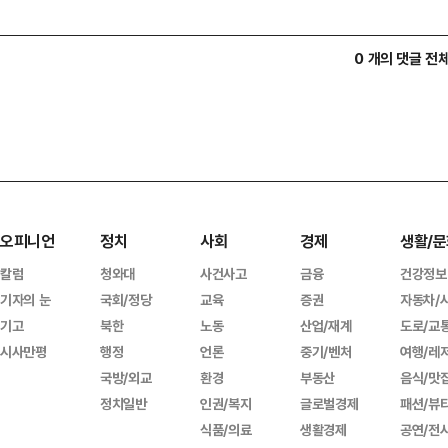
0 개의 댓글 전
오피니언
정치
사회
경제
생활/문
칼럼
청와대
사건사고
금융
건강정보
기자의 눈
국회/정당
교육
증권
자동차/
기고
북한
노동
산업/재계
도로/교
시사만평
행정
언론
중기/벤처
여행/레
국방/외교
환경
부동산
음식/맛
정치일반
인권/복지
글로벌경제
패션/뷰
식품/의료
생활경제
공연/전