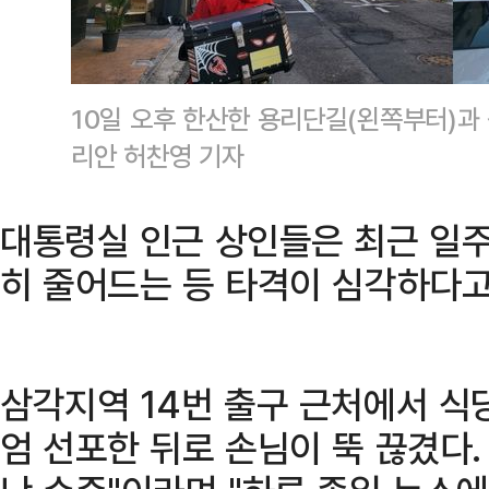
10일 오후 한산한 용리단길(왼쪽부터)과
리안 허찬영 기자
대통령실 인근 상인들은 최근 일주
히 줄어드는 등 타격이 심각하다고
삼각지역 14번 출구 근처에서 식
엄 선포한 뒤로 손님이 뚝 끊겼다