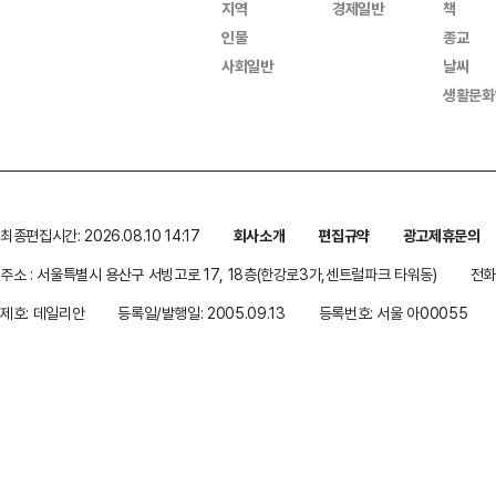
지역
경제일반
책
인물
종교
사회일반
날씨
생활문화
최종편집시간: 2026.08.10 14:17
회사소개
편집규약
광고제휴문의
주소 : 서울특별시 용산구 서빙고로 17, 18층(한강로3가,센트럴파크 타워동)
전화 
제호: 데일리안
등록일/발행일: 2005.09.13
등록번호: 서울 아00055