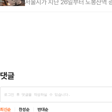
서울시가 지난 26일부터 도봉산역
세먼지 흡입매트 설치 비용을 놓고 혈
처방해 달라는 것까지 막긴 어렵겠지
50㎞를 왕복하는 새벽동행 자율주행버
지 흡입매트를 밟을 때 나는 시끄러운
줄어들 것…
화원과 일용직 근로자, 경비원 등 새
문을 품는 시민들이 늘고 있다. 서
하고 있는 가운데 "1~2대 더 운영
시민들의 의견을 받아 들여 계획했던
설이 쏟아지는 27일 새벽 3시 10
있다"고 밝혔다.서울…
버스의 기점인 도봉산역 광역환승센
발효되는 등 전례없는 궂은 날씨였지만
한 시민들의 발걸…
댓글
최신순
찬성순
반대순