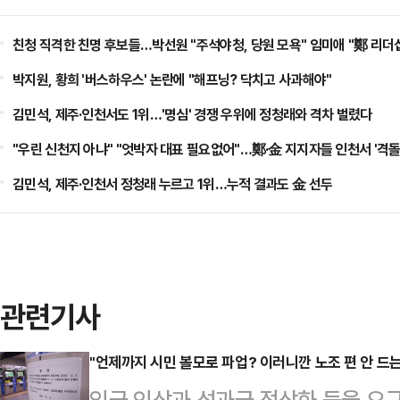
친청 직격한 친명 후보들…박선원 "주석야청, 당원 모욕" 임미애 "鄭 리더
박지원, 황희 '버스하우스' 논란에 "해프닝? 닥치고 사과해야"
김민석, 제주·인천서도 1위…'명심' 경쟁 우위에 정청래와 격차 벌렸다
"우린 신천지 아냐" "엇박자 대표 필요없어"…鄭·金 지지자들 인천서 '격돌
김민석, 제주·인천서 정청래 누르고 1위…누적 결과도 金 선두
관련기사
"언제까지 시민 볼모로 파업? 이러니깐 노조 편 안 드는 
임금 인상과 성과급 정상화 등을 