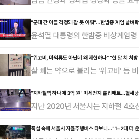
조합(철도노조)이 5일 오전 첫 열차
다. 이에 따라 고속철도(KTX)와 
"군대 간 아들 걱정돼 잠 못 이뤄"…한밤중 계엄 날벼락
윤석열 대통령의 한밤중 비상계엄령 
이 시작됐고, 한국철도공사(코레일)와
해제됐다. 불과 6시간의 짧은 계엄령
송에 차질이 발생했다. 출근길 불편
회 내 군 투입 등에 시민들은 패닉에 
"위고비, 마약류도 아닌데 왜 제한하나" "한 달 치 처방
로 파업할 것인가", "이러니깐 시민들
살 빼는 약으로 불리는 '위고비' 등
분께 긴급 대국민담화를 통해 비상계
벌써부터 걱정된다" 등의 원성을 쏟
한됐다. 비대면 진료 시 손쉽게 비
수 참모조차 모른 채 극비리에 준비된
판 실무교섭…
가 제기됐기 때문인데, 시민들은 "마
"지하철역 하나에 3억 원" 미세먼지 흡입매트…혈세낭비
간 만에 계엄 지역의 모든 행정사무
지난 2020년 서울시는 지하철 4호
스럽게 비대면 처방을 중단하니깐 몹
됐고, 계엄사령관에 박안수 육군참모
곳에 미세먼지 흡입매트를 설치했다.
중단 소식을 듣고 미리 한 달 치 처
을 멘 계엄군들이 …
론에 따라 미세먼지 저감 대책의 일환
폭설 속에 서울시 자율주행버스 타보니…"1~2대 더 운행
선 "치료제 처방을 위해 몸무게까지 