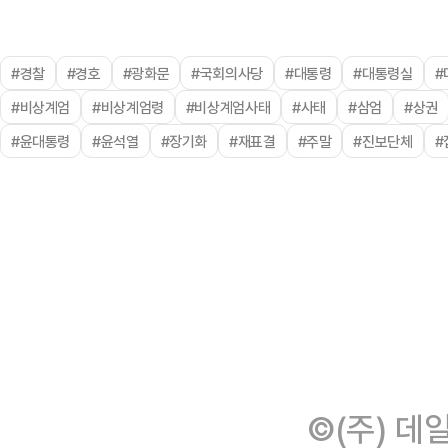
#경찰
#경호
#광화문
#국회의사당
#대통령
#대통령실
#
#비상계엄
#비상계엄령
#비상계엄사태
#사태
#삼엄
#상권
#윤대통령
#윤석열
#장기화
#재표결
#주말
#진보단체
#
©(주) 데