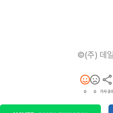
©(주) 데
기사 공
0
0