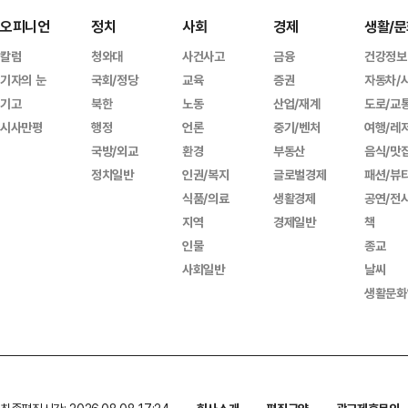
오피니언
정치
사회
경제
생활/문
칼럼
청와대
사건사고
금융
건강정보
기자의 눈
국회/정당
교육
증권
자동차/
기고
북한
노동
산업/재계
도로/교
시사만평
행정
언론
중기/벤처
여행/레
국방/외교
환경
부동산
음식/맛
정치일반
인권/복지
글로벌경제
패션/뷰
식품/의료
생활경제
공연/전
지역
경제일반
책
인물
종교
사회일반
날씨
생활문화