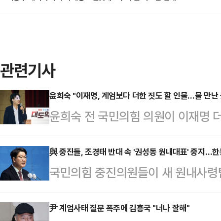
관련기사
윤희숙 "이재명, 계엄보다 더한 짓도 할 인물…물 만난 
윤희숙 전 국민의힘 의원이 이재명 더
통령 놀이를 시작했다"며 원색적으로 
이스북에 글을 올리고 "물 만난 듯 대
與 중진들, 조경태 반대 속 '권성동 원내대표' 중지…한
국민의힘 중진의원들이 새 원내사령
계엄보다 더한 짓도 할 인물'이라며 
를 모았다. 하지만 중진회의 내에서
지금 가장 중요한 점을 망각하고 있
도 직접 반대 의견을 내놓는 등 친한
尹 계엄사태 질문 폭주에 김흥국 "너나 잘해"
상화냐"라고 지적했다.이어 "국민들