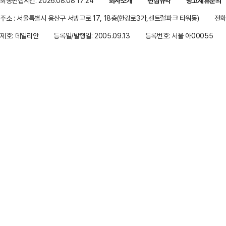
최종편집시간: 2026.08.08 17:24
회사소개
편집규약
광고제휴문의
주소 : 서울특별시 용산구 서빙고로 17, 18층(한강로3가,센트럴파크 타워동)
전화 
제호: 데일리안
등록일/발행일: 2005.09.13
등록번호: 서울 아00055