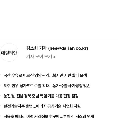
김소희 기자 (hee@dailian.co.kr)
기사 모아 보기 >
국산 우유로 어르신 영양 관리…복지관 지원 확대 모색
제주 한우 싱가포르 수출 확대…농가·수출사·가공장 맞손
농진청, 전남·경북·충남 폭염·가뭄 대응 현장 점검
한전기술지주 출범…에너지 공공기술 사업화 지원
사용후 배터리 이력·거래정보 한곳에…부처 간 시스템 연계