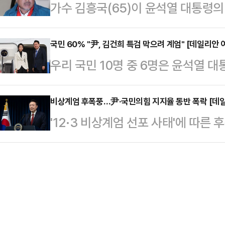
가수 김흥국(65)이 윤석열 대통령의
어질 수 있을지 여부는 미지수다.국
에 이 대표는 어제 외신과의 인터뷰에
누리꾼들에게 자신의 견해를 밝혔다.
에서 중진회의를 열어 새로운 원내대표
과시했다"…
들이대 TV'에는 일부 누리꾼들이 최
국민 60% "尹, 김건희 특검 막으려 계엄" [데일리안
교환했다.이날 회동에는 조경태·권
우리 국민 10명 중 6명은 윤석열 
핵에 대한 질문을 댓글로 남겼다.계엄
출·박덕흠·윤재옥·이종배·이헌승·조
검 도입을 막기 위해 단행됐다고 생
꾼은 "김흥국 씨 계엄령에 대해 어찌
치고 비공개 의원총회로 향하던…
여론조사 전문기관 여론조사공정㈜에 의
비상계엄 후폭풍…尹·국민의힘 지지율 동반 폭락 [데
이에 김흥국은 "용산만이 알고 있겠지
'12·3 비상계엄 선포 사태'에 따
식으로 '윤 대통령이 계엄을 선포한 
엄은 어떻게 생각하시는지?" "이번 나
대통령과 국민의힘 지지율이 동반 
60.1%는 "김 여사 특검을 막기 
글에는 …
여론조사공정㈜에 의뢰해 지난 9일 
어민주당이 국정 발목을 잡아서"라는 
수행 긍정평가는 17.5% (매우 잘함 
기 위해서"라는 응답은 7.3%, "
80.1%(매우 못함 75.1%·못하는 편
6.6%로…
월 18~19일) 대비 긍정평가는 9%