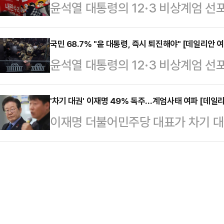
윤석열 대통령의 12·3 비상계엄 선
식으로 '윤 대통령이 계엄을 선포한 
다.윤 대통령의 국정수행 긍정평가는
의 의결정족수 미달로 폐기된 가운데,
60.1%는 "김 여사 특검을 막기 
찬성하는 것으로 나타났다.데일리안
국민 68.7% "윤 대통령, 즉시 퇴진해야" [데일리안 
어민주당이 국정 발목을 잡아서"라는 
윤석열 대통령의 12·3 비상계엄 선
에 의뢰해 9일 100% 무선 ARS 
기 위해서"라는 응답은 7.3%, "
대통령의 탄핵을 추진하고 있고, 여당
을 물은 결과, 국민 73.6%가 "찬
6.6%로…
하고 있다. 이처럼 윤 대통령의 퇴진 
'차기 대권' 이재명 49% 독주…계엄사태 여파 [데일
은 22.2%에 그쳤으며, "잘 모르겠
이재명 더불어민주당 대표가 차기 대
어가고 있는 가운데, 국민 과반 이상
등 야6당이 발의한 윤 대통령에 대한
보이고 있다. 윤석열 대통령이 지난 
것으로 나타났다.데일리안이 여론조
서 표…
판 여론이 가중되면서 야권 유력 대
지난 9일 100% 무선 ARS 방식으
것으로 보인다. 반면 한동훈 국민의힘
다면 언제가 가장 좋다고 생각하는지'를
9.1%를 기록했다.데일리안이 여
지난 9일 100% 무선 ARS 방식으