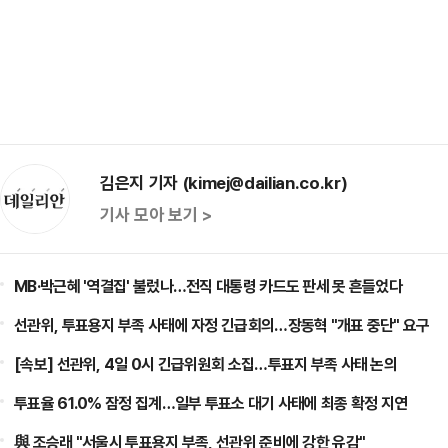
김은지 기자 (kimej@dailian.co.kr)
기사 모아 보기 >
MB·박근혜 '역결집' 불렀나…전직 대통령 카드도 판세 못 흔들었다
선관위, 투표용지 부족 사태에 자정 긴급회의…장동혁 "개표 중단" 요구
[속보] 선관위, 4일 0시 긴급위원회 소집…투표지 부족 사태 논의
투표율 61.0% 잠정 집계…일부 투표소 대기 사태에 최종 확정 지연
與 조승래 "서울시 투표용지 부족, 선관위 준비에 강한 유감"