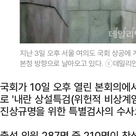
지난 3일 오후 서울 여의도 국회 상공에
본청 방향으로 날아오고 있다. ⓒ데일리
국회가 10일 오후 열린 본회의에
로 '내란 상설특검(위헌적 비상계
진상규명을 위한 특별검사의 수사요
출석 의원 287명 중 210명이 