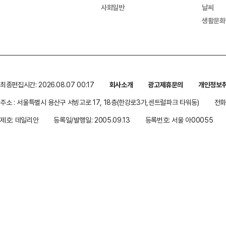
사회일반
날씨
생활문화
최종편집시간: 2026.08.07 00:17
회사소개
광고제휴문의
개인정보
주소 : 서울특별시 용산구 서빙고로 17, 18층(한강로3가,센트럴파크 타워동)
전화 
제호: 데일리안
등록일/발행일: 2005.09.13
등록번호: 서울 아00055