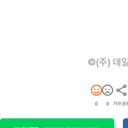
©(주) 데
기사 공
0
0