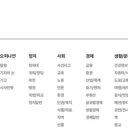
오피니언
정치
사회
경제
생활/문
칼럼
청와대
사건사고
금융
건강정보
기자의 눈
국회/정당
교육
증권
자동차/
기고
북한
노동
산업/재계
도로/교
시사만평
행정
언론
중기/벤처
여행/레
국방/외교
환경
부동산
음식/맛
정치일반
인권/복지
글로벌경제
패션/뷰
식품/의료
생활경제
공연/전
지역
경제일반
책
인물
종교