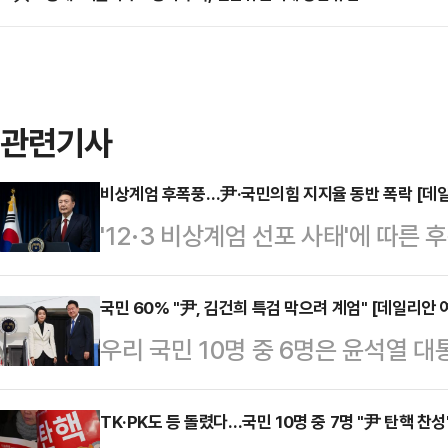
관련기사
비상계엄 후폭풍…尹·국민의힘 지지율 동반 폭락 [데
'12·3 비상계엄 선포 사태'에 따
대통령과 국민의힘 지지율이 동반 
여론조사공정㈜에 의뢰해 지난 9일 
국민 60% "尹, 김건희 특검 막으려 계엄" [데일리안
우리 국민 10명 중 6명은 윤석열 
수행 긍정평가는 17.5% (매우 잘함 
검 도입을 막기 위해 단행됐다고 생
80.1%(매우 못함 75.1%·못하는 편
여론조사 전문기관 여론조사공정㈜에 의
TK·PK도 등 돌렸다…국민 10명 중 7명 "尹 탄핵 찬
월 18~19일) 대비 긍정평가는 9%