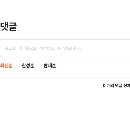
중 누구에게 투표하시겠느냐'고 물은 
를, 9.1…
댓글
최신순
찬성순
반대순
0 개의 댓글 전