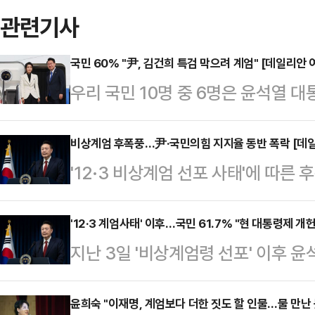
관련기사
국민 60% "尹, 김건희 특검 막으려 계엄" [데일리안
우리 국민 10명 중 6명은 윤석열 
검 도입을 막기 위해 단행됐다고 생
여론조사 전문기관 여론조사공정㈜에 의
비상계엄 후폭풍…尹·국민의힘 지지율 동반 폭락 [데
'12·3 비상계엄 선포 사태'에 따
식으로 '윤 대통령이 계엄을 선포한 
대통령과 국민의힘 지지율이 동반 
60.1%는 "김 여사 특검을 막기 
여론조사공정㈜에 의뢰해 지난 9일 
'12·3 계엄사태' 이후…국민 61.7% "현 대통령제 
어민주당이 국정 발목을 잡아서"라는 
지난 3일 '비상계엄령 선포' 이후 
수행 긍정평가는 17.5% (매우 잘함 
기 위해서"라는 응답은 7.3%, "
후 최저치인 '데드덕' 수준을 기록하는
80.1%(매우 못함 75.1%·못하는 편
6.6%로…
현행 '5년 단임 대통령제'를 바꾸는
윤희숙 "이재명, 계엄보다 더한 짓도 할 인물…물 만난 
월 18~19일) 대비 긍정평가는 9%