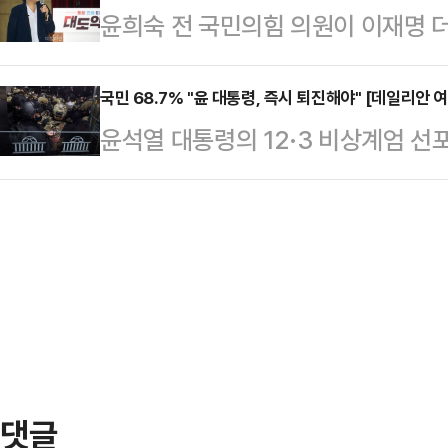
윤희숙 전 국민의힘 의원이 이재명 더
일리안이 여론조사 전문기관 여론조사
다.윤 대통령의 국정수행 긍정평가는
통령 놀이를 시작했다"며 원색적으로 
선 ARS 방식으로 '현행 대통령제를
이스북에 글을 올리고 "물 만난 듯 대
국민 68.7% "윤 대통령, 즉시 퇴진해야" [데일리안 
다고 보는가'를 물은 결과 응답자의 4
윤석열 대통령의 12·3 비상계엄 선
계엄보다 더한 짓도 할 인물'이라며 
면 "현행대로 5년 단임제"를 선택한
대통령의 탄핵을 추진하고 있고, 여당
지금 가장 중요한 점을 망각하고 있
임…
하고 있다. 이처럼 윤 대통령의 퇴진 
상화냐"라고 지적했다.이어 "국민들
어가고 있는 가운데, 국민 과반 이상
에 이 대표는 어제 외신과의 인터뷰에
것으로 나타났다.데일리안이 여론조
과시했다"…
지난 9일 100% 무선 ARS 방식으
다면 언제가 가장 좋다고 생각하는지'를
댓글