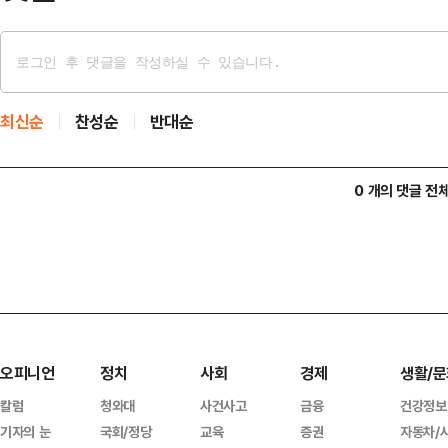
최신순
찬성순
반대순
0 개의 댓글 전
오피니언
정치
사회
경제
생활/문
칼럼
청와대
사건사고
금융
건강정보
기자의 눈
국회/정당
교육
증권
자동차/