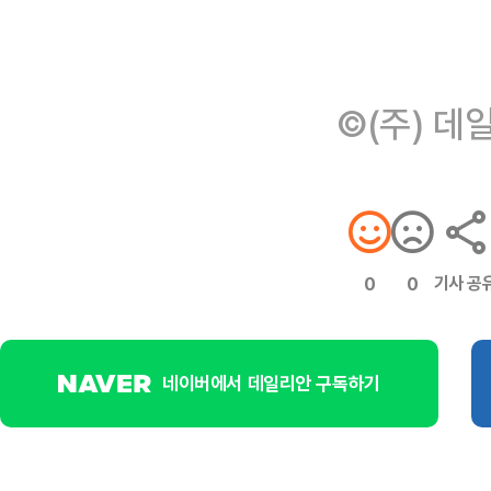
©(주) 데
기사 공
0
0
네이버에서 데일리안 구독하기