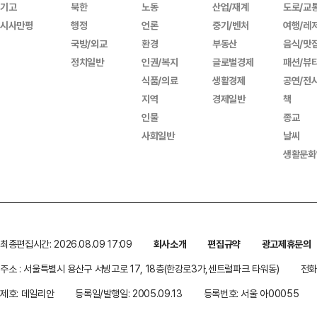
기고
북한
노동
산업/재계
도로/교
시사만평
행정
언론
중기/벤처
여행/레
국방/외교
환경
부동산
음식/맛
정치일반
인권/복지
글로벌경제
패션/뷰
식품/의료
생활경제
공연/전
지역
경제일반
책
인물
종교
사회일반
날씨
생활문화
최종편집시간: 2026.08.09 17:09
회사소개
편집규약
광고제휴문의
주소 : 서울특별시 용산구 서빙고로 17, 18층(한강로3가,센트럴파크 타워동)
전화 
제호: 데일리안
등록일/발행일: 2005.09.13
등록번호: 서울 아00055