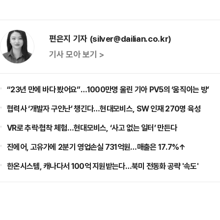
편은지 기자 (silver@dailian.co.kr)
기사 모아 보기 >
“23년 만에 바다 봤어요”…1000만명 울린 기아 PV5의 ‘움직이는 방’
협력사 ‘개발자 구인난’ 챙긴다…현대모비스, SW 인재 270명 육성
VR로 추락·협착 체험…현대모비스, ‘사고 없는 일터’ 만든다
진에어, 고유가에 2분기 영업손실 731억원…매출은 17.7%↑
한온시스템, 캐나다서 100억 지원받는다…북미 전동화 공략 '속도'