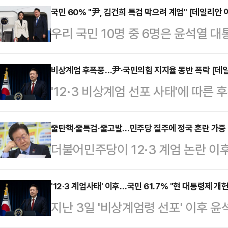
국민 60% "尹, 김건희 특검 막으려 계엄" [데일리안
우리 국민 10명 중 6명은 윤석열 
검 도입을 막기 위해 단행됐다고 생
여론조사 전문기관 여론조사공정㈜에 의
비상계엄 후폭풍…尹·국민의힘 지지율 동반 폭락 [데
'12·3 비상계엄 선포 사태'에 따
식으로 '윤 대통령이 계엄을 선포한 
대통령과 국민의힘 지지율이 동반 
60.1%는 "김 여사 특검을 막기 
여론조사공정㈜에 의뢰해 지난 9일 
줄탄핵·줄특검·줄고발…민주당 질주에 정국 혼란 가중
어민주당이 국정 발목을 잡아서"라는 
더불어민주당이 12·3 계엄 논란 이
수행 긍정평가는 17.5% (매우 잘함 
기 위해서"라는 응답은 7.3%, "
줄탄핵·줄특검·줄고발 등 질주를 이
80.1%(매우 못함 75.1%·못하는 편
6.6%로…
추진 외에도 정부와 여당을 향한 '전
'12·3 계엄사태' 이후…국민 61.7% "현 대통령제 
월 18~19일) 대비 긍정평가는 9%
지난 3일 '비상계엄령 선포' 이후 
혼란이 가중되는 모양새다.9일 정치
다.윤 대통령의 국정수행 긍정평가는
후 최저치인 '데드덕' 수준을 기록하는