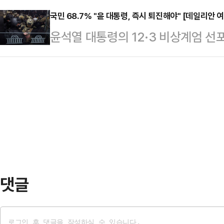
는 이른바 '살라미 전술'로 윤석열 
현행 '5년 단임 대통령제'를 바꾸는
국민 68.7% "윤 대통령, 즉시 퇴진해야" [데일리안 
표결을 무한반복 하기로 했다. 윤 대
윤석열 대통령의 12·3 비상계엄 선
일리안이 여론조사 전문기관 여론조사
족수를 채우지 못하면서 폐기됐다.이
대통령의 탄핵을 추진하고 있고, 여당
선 ARS 방식으로 '현행 대통령제를
는 12일…
하고 있다. 이처럼 윤 대통령의 퇴진 
다고 보는가'를 물은 결과 응답자의 4
어가고 있는 가운데, 국민 과반 이상
면 "현행대로 5년 단임제"를 선택한
것으로 나타났다.데일리안이 여론조
임…
지난 9일 100% 무선 ARS 방식으
다면 언제가 가장 좋다고 생각하는지'를
댓글