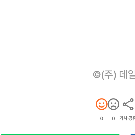
©(주) 데
기사 공
0
0