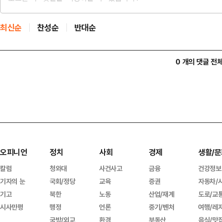
최신순
찬성순
반대순
0 개의 댓글 전
오피니언
정치
사회
경제
생활/문
칼럼
청와대
사건사고
금융
건강정보
기자의 눈
국회/정당
교육
증권
자동차/
기고
북한
노동
산업/재계
도로/교
시사만평
행정
언론
중기/벤처
여행/레
국방/외교
환경
부동산
음식/맛