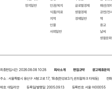
정치일반
인권/복지
글로벌경제
패션/뷰
식품/의료
생활경제
공연/전
지역
경제일반
책
인물
종교
사회일반
날씨
생활문화
최종편집시간: 2026.08.08 10:28
회사소개
편집규약
광고제휴문의
주소 : 서울특별시 용산구 서빙고로 17, 18층(한강로3가,센트럴파크 타워동)
전화 
제호: 데일리안
등록일/발행일: 2005.09.13
등록번호: 서울 아00055