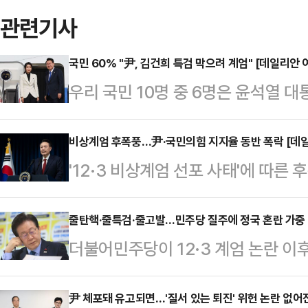
관련기사
국민 60% "尹, 김건희 특검 막으려 계엄" [데일리안
우리 국민 10명 중 6명은 윤석열 
검 도입을 막기 위해 단행됐다고 생
여론조사 전문기관 여론조사공정㈜에 의
비상계엄 후폭풍…尹·국민의힘 지지율 동반 폭락 [데
'12·3 비상계엄 선포 사태'에 따
식으로 '윤 대통령이 계엄을 선포한 
대통령과 국민의힘 지지율이 동반 
60.1%는 "김 여사 특검을 막기 
여론조사공정㈜에 의뢰해 지난 9일 
줄탄핵·줄특검·줄고발…민주당 질주에 정국 혼란 가중
어민주당이 국정 발목을 잡아서"라는 
더불어민주당이 12·3 계엄 논란 이
수행 긍정평가는 17.5% (매우 잘함 
기 위해서"라는 응답은 7.3%, "
줄탄핵·줄특검·줄고발 등 질주를 이
80.1%(매우 못함 75.1%·못하는 편
6.6%로…
추진 외에도 정부와 여당을 향한 '전
尹 체포돼 유고되면…'질서 있는 퇴진' 위헌 논란 없어
월 18~19일) 대비 긍정평가는 9%