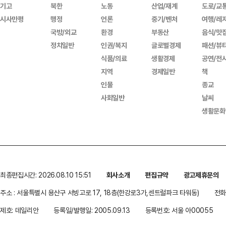
기고
북한
노동
산업/재계
도로/교
시사만평
행정
언론
중기/벤처
여행/레
국방/외교
환경
부동산
음식/맛
정치일반
인권/복지
글로벌경제
패션/뷰
식품/의료
생활경제
공연/전
지역
경제일반
책
인물
종교
사회일반
날씨
생활문화
최종편집시간: 2026.08.10 15:51
회사소개
편집규약
광고제휴문의
주소 : 서울특별시 용산구 서빙고로 17, 18층(한강로3가,센트럴파크 타워동)
전화 
제호: 데일리안
등록일/발행일: 2005.09.13
등록번호: 서울 아00055