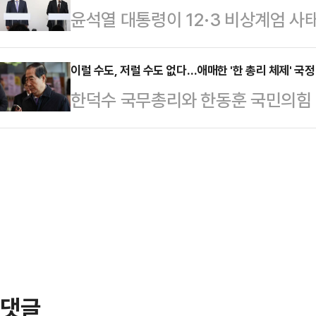
윤석열 대통령이 12·3 비상계엄 사
혼란이 가중되는 모양새다.9일 정치
다.윤 대통령의 국정수행 긍정평가는
출국금지 조치를 당했다. 현직 대통
는 이른바 '살라미 전술'로 윤석열 
윤 대통령 체포·구속 등 강제수사가
이럴 수도, 저럴 수도 없다…애매한 '한 총리 체제' 국정
표결을 무한반복 하기로 했다. 윤 대
한덕수 국무총리와 한동훈 국민의힘 
현직 대통령의 신변이 구속된다면 
족수를 채우지 못하면서 폐기됐다.이
리 중심으로 여당과 협의해 국정운영
도 적법한 직무대행을 맡게 돼, 한동훈
는 12일…
지만, 법적 근거가 없다는 야당 반발
이 위법성 논란에 따른 부담을 덜 수
에 따르면 한 총리는 10일 오전 
출입국외국인정책본부장은 국회 법
등을 심의·의결한다. 지난 3일 윤석
범죄수사처와 검찰 등…
처음으로 열리는 국무회의다. 윤 대
던 주례회동은 이날 취소됐다.또한 이
엄~탄핵 사태' …
댓글