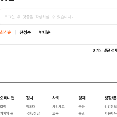
최신순
찬성순
반대순
0 개의 댓글 전
오피니언
정치
사회
경제
생활/문
칼럼
청와대
사건사고
금융
건강정보
기자의 눈
국회/정당
교육
증권
자동차/