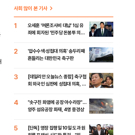
사회 많이 본 기사
1
오세훈 '여론조사비 대납' 1심 유
죄에 회자된 '민주당 돈봉투 의
몸
혹'…왜?
2
'압수수색·성접대 의혹' 송두리째
흔들리는 대한민국 축구판
내
3
[데일리안 오늘뉴스 종합] 축구협
회 외국인 심판에 성접대 의혹, 李
대통령 20대 지지율 하락 의식했
나, 삼전닉스 올인은 금물, SK하
4
"솟구친 화염에 공장 아수라장"…
이닉스 프리마켓 시초가 논란 재
양주 섬유공장 화재, 4명 중경상
점화, 김민석 "과반 승리 가능성
99%" 등
5
[단독] 영장 집행일 10일 도과 원