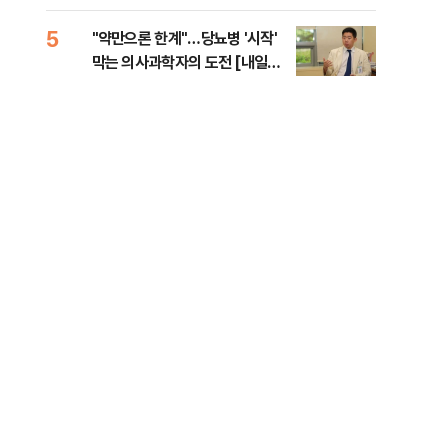
5
10
"약만으론 한계"…당뇨병 '시작'
민주
막는 의사과학자의 도전 [내일의
민희
닥터]
해야