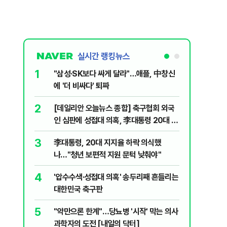
실시간 랭킹뉴스
1
6
"삼성·SK보다 싸게 달라"…애플, 中창신
오세훈 '
에 '더 비싸다' 퇴짜
된 '민주
2
7
[데일리안 오늘뉴스 종합] 축구협회 외국
지진에 
인 심판에 성접대 의혹, 李대통령 20대 지
日 여성..
지율 하락 의식했나, 삼전닉스 올인은 금
3
8
李대통령, 20대 지지율 하락 의식했
보완수사
물, SK하이닉스 프리마켓 시초가 논란 재
나…"청년 보편적 지원 문턱 낮춰야"
몫됐나
점화, 김민석 "과반 승리 가능성 99%" 등
4
9
'압수수색·성접대 의혹' 송두리째 흔들리는
레버리지 
대한민국 축구판
지수로 
5
10
"약만으론 한계"…당뇨병 '시작' 막는 의사
"솟구친 
과학자의 도전 [내일의 닥터]
유공장 화