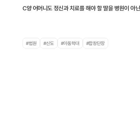
C양 어머니도 정신과 치료를 해야 할 딸을 병원이 아
#법원
#신도
#아동학대
#합창단장