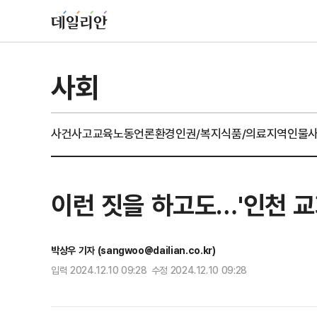
사회
사건사고
교육
노동
언론
환경
인권/복지
식품/의료
지역
인물
이런 짓을 하고도…'인천 교
박상우 기자 (sangwoo@dailian.co.kr)
입력 2024.12.10 09:28 수정 2024.12.10 09:28