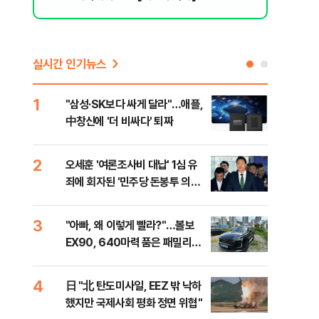
실시간 인기뉴스
1
6
"삼성·SK보다 싸게 달라"…애플,
보완
中창신에 '더 비싸다' 퇴짜
은 
2
7
오세훈 '여론조사비 대납' 1심 유
[데
죄에 회자된 '민주당 돈봉투 의
회 
혹'…왜?
대통
나,
3
8
"아빠, 왜 이렇게 빨라?"…볼보
'경
이닉
EX90, 640마력 품은 패밀리카
조준
점화
[시승기]
금폭
99
4
9
日 "北 탄도미사일, EEZ 밖 낙하
美,
했지만 국제사회 평화 정면 위협"
협에