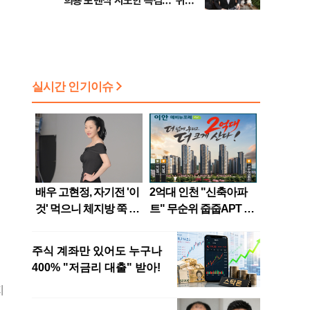
희룡 포렌식 시도한 특검…"위법
증거 수집" 지적
지