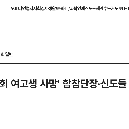
오피니언
정치
사회
경제
생활/문화
IT/과학
연예
스포츠
세계
수도권
포토
D-
사회일반
회 여고생 사망' 합창단장·신도들