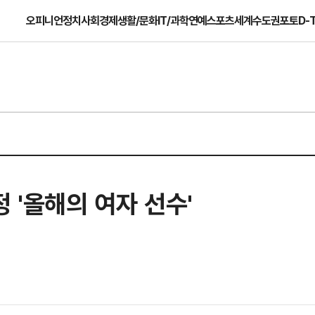
오피니언
정치
사회
경제
생활/문화
IT/과학
연예
스포츠
세계
수도권
포토
D-
 '올해의 여자 선수'