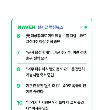
실시간 랭킹뉴스
6
살인사건, 미
美 해상봉쇄로 이란 원유 수출 차질…하르
실체는?
그섬 1주 이상 선적 중단
7
대학로에 대한
"군사 옵션 한계"…미군 수뇌부, 이란 전쟁
출구 전략 모색
8
럼프 “유출자
"너무 더워서 시험도 못 봐요"…운전면허
기능시험 축소·중단
9
"금도 넘지
지구촌 덮친 ‘살인 더위’…49도 폭염에 전
보, 제주서
기도 끊겼다
10
수·피서객
"우리가 지지했던 인간들이 이 꼴 만들었
다" 허지웅 일침