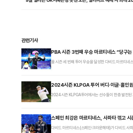
9월 열리는 OK저축은행 읏맨 오픈, 얼리버드 예매 시 최대 2
관련기사
PBA 시즌 3번째 우승 마르티네스 “당구는
올 시즌 세 번째 투어 우승을 달성한 다비드 마르티네
네스는 9일 강원도 정선군 하이원 그랜드호텔 컨벤션타워
스코어 4-1(15-4, 15-11, 15-12, 10-15,
했다.이번 우승으로 마르티네스는 강동궁(SK렌터카)을 
2024시즌 KLPGA 투어 버디·이글·홀인원
2024시즌 KLPGA투어에서는 선수들이 한층 발전된
등 화려한 기록이 쏟아졌다. 2024시즌의 버디, 이글
(23,요진건설산업)다. 노승희는 2024시즌 344개로
운드를 뛴 노승희는 안정적인 경기력과 꾸준함으로 가장
스페인 최강은 마르티네스, 사파타 꺾고 시
다비드 마르티네스(스페인·크라운해태)가 다비드 사파