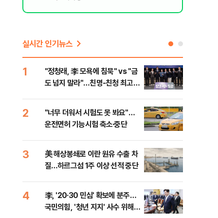
실시간 인기뉴스
1
6
"정청래, 李 모욕에 침묵" vs "금
"군
도 넘지 말라"…친명-친청 최고위
이란
원 후보, 제주서 격돌
2
7
"너무 더워서 시험도 못 봐요"…
"결
등
운전면허 기능시험 축소·중단
·청
3
8
美 해상봉쇄로 이란 원유 수출 차
농협
질…하르그섬 1주 이상 선적 중단
자금
4
9
李, '20·30 민심' 확보에 분주…
李, 
국민의힘, '청년 지지' 사수 위해
타?