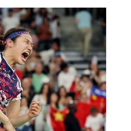
1
"숙련된 모습" 통영 60대女 
제로 갈 가능성 있나…범인의 
2
신동엽의 ‘농담’으로 드러난 
‘대중적 편견’ [이슈]
3
‘탄약 고갈 보도’에 격노한 트
색출하라”
4
"정청래, 李 모욕에 침묵" vs 
말라"…친명-친청 최고위원 후
격돌
5
강원 동해안 '물폭탄'…도로 침
고립