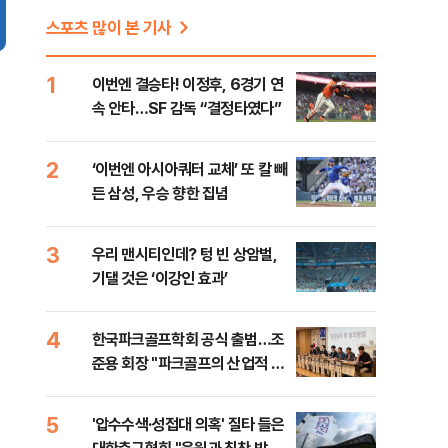
스포츠 많이 본 기사
1
이번엔 결승타! 이정후, 6경기 연
속 안타…SF 감독 “결정타였다”
2
‘이번엔 아시아쿼터 교체’ 또 칼 빼
든 삼성, 우승 향한 집념
3
우리 맨시티인데? 텅 빈 상암벌,
기댈 것은 ‘이강인 효과’
4
한국파크골프학회 공식 출범…조
준용 회장 "파크골프의 산업적 성
장 돕겠다"
5
'압수수색·성접대 의혹' 질타 들은