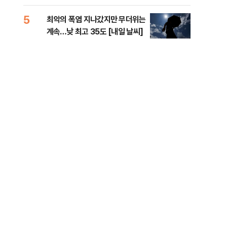
李 견제 사활
라"
5
10
최악의 폭염 지나갔지만 무더위는
폐기
계속…낮 최고 35도 [내일 날씨]
60