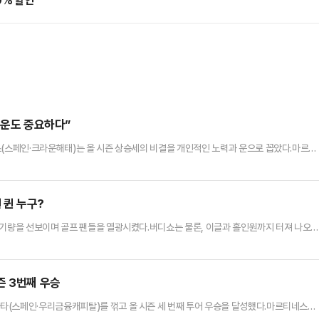
0% 할인
 운도 중요하다”
스(스페인·크라운해태)는 올 시즌 상승세의 비결을 개인적인 노력과 운으로 꼽았다.마르티
에서 열린 ‘하이원리조트 PBA-LPBA 챔피언십 2024’ PBA 결승전서 사타파를 세트
 15-7)로 제압하고 우승을 차지했다.이로써 마르티네스는 올 시즌 3번째, 통산 7번째 우승을 차지
제치고 2024-25시즌 PBA 상금(3억…
 퀸 누구?
 기량을 선보이며 골프 팬들을 열광시켰다.버디쇼는 물론, 이글과 홀인원까지 터져 나오
, 홀인원 기록을 살펴본다.2024시즌 KLPGA투어 가장 많은 버디를 기록한 선수는 노승희
 가장 많은 버디를 기록했다. 31개 대회로 펼쳐진 올 시즌 모든 대회에 출전하며 총 100
 많은 버디를 기록할 수 있었다. 노승희가 기록한 3…
즌 3번째 우승
타(스페인·우리금융캐피탈)를 꺾고 올 시즌 세 번째 투어 우승을 달성했다.마르티네스는