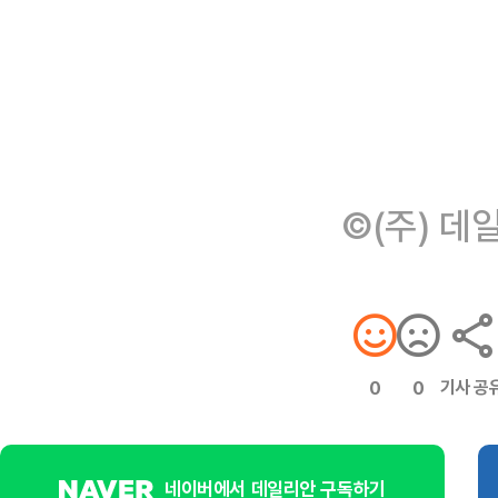
©(주) 데
기사 공
0
0
네이버에서 데일리안 구독하기