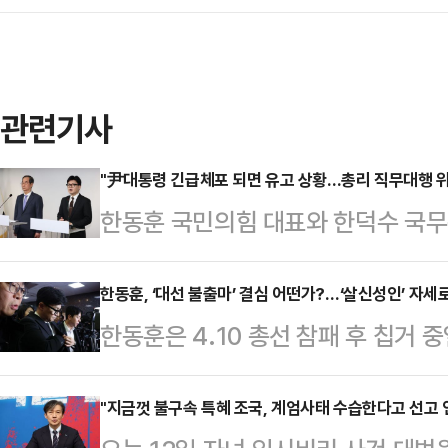
관련기사
"尹대통령 긴급체포 되면 유고 상황…총리 직무대행 위
한동훈 국민의힘 대표와 한덕수 국무총
으로 당정이 윤석열 대통령에게 권한
하면서 위헌 논란이 제기되고 있다. 
한동훈, ‘대선 불출마’ 결심 어떤가?…‘살신성인’ 자세
한동훈은 4.10 총선 참패 후 칩거 
있는 경찰 국가수사본부 특별수사단(
말했었다고 한다.“윤석열 대통령이 올
대통령도 긴급체포 할 수 있다"고 밝
보다 더 윤 대통령을 잘 아는데, 이
"지금껏 불구속 특혜 조국, 계엄사태 수습한다고 선고 
에서는 "당장 2차 탄핵 표결을 앞두