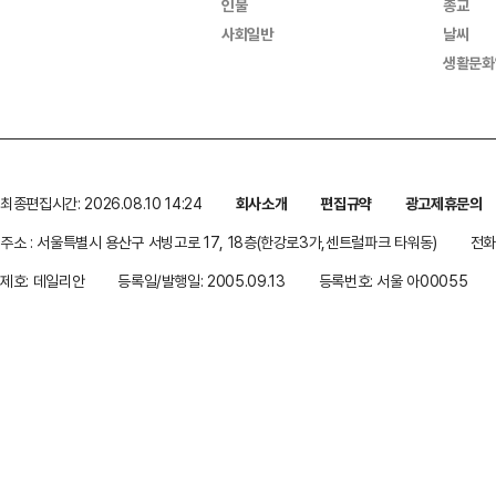
인물
종교
사회일반
날씨
생활문화
최종편집시간: 2026.08.10 14:24
회사소개
편집규약
광고제휴문의
주소 : 서울특별시 용산구 서빙고로 17, 18층(한강로3가,센트럴파크 타워동)
전화 
제호: 데일리안
등록일/발행일: 2005.09.13
등록번호: 서울 아00055