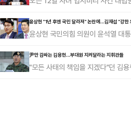
오는 12일 자녀 입시비리 사건 대법
다. 이걸 막기 위해서라도 제가 당 대
포된다면, 대통령 유고 상황이 발생돼
비상계엄 사태 수습을 이유로 선고를
끌던 여당이 유리한 기세를 타고 있던
지게 될 것"…
선 사태 수습을 위해 자신의 선고를
윤상현 "1년 후엔 국민 달라져" 논란에…김재섭 "강한 
골들을 보고, 그 결과 여당은 대패하
윤상현 국민의힘 의원이 윤석열 대통
의문이고, 실제 형사사건 상고심에서
그의 자멸적 아집-파괴적 독선-충동적
화를 우려하는 김재섭 국민의힘 의원에
거의 없다고 보면 된다고 설명했다. 
일, 모레, 1년 후에 국민은 또 달
尹만 감싸는 김용현…부대원 지켜달라는 지휘관들
책임자를 선출해 해결할 수 있는 문
"모든 사태의 책임을 지겠다"던 김용
고 있다. 김 의원은 강한 유감을 표했
온 만큼 신변을 정리할 기회도 충분
해 윤석열 대통령의 비상계엄 선포 정
도"라며 김 의원에게 사과했다.9일 
르면 조 대표 …
다.책임감과는 거리가 먼 김 전 장관의
유튜브 채널에 출연해 지난 7일 국민
병력을 투입했던 지휘관들은 공개적
김재섭 의원이 민심 악화를 우려하는 
호를 호소하고 있다.육군 특수전사령
청나게 …
은 9일 용산 전쟁기념관 앞에서 기자