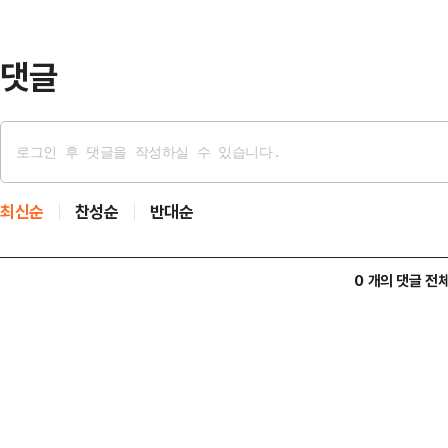
음으로 깊이 사죄드린다"며 "부대원
용당한 피해자다. …
댓글
최신순
찬성순
반대순
0 개의 댓글 전