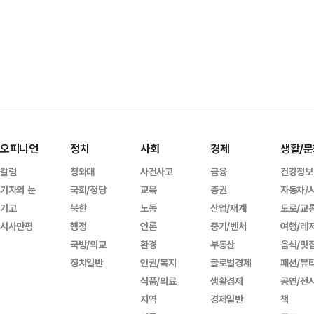
오피니언
정치
사회
경제
생활/문
칼럼
청와대
사건사고
금융
건강정보
기자의 눈
국회/정당
교육
증권
자동차/
기고
북한
노동
산업/재계
도로/교
시사만평
행정
언론
중기/벤처
여행/레
국방/외교
환경
부동산
음식/맛
정치일반
인권/복지
글로벌경제
패션/뷰
식품/의료
생활경제
공연/전
지역
경제일반
책