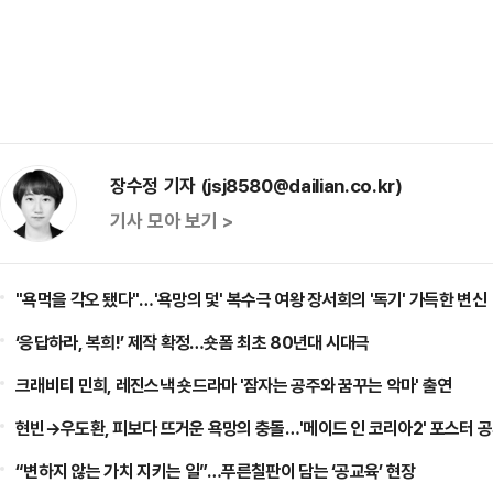
장수정 기자 (jsj8580@dailian.co.kr)
기사 모아 보기 >
"욕먹을 각오 됐다"…'욕망의 덫' 복수극 여왕 장서희의 '독기' 가득한 변신
‘응답하라, 복희!’ 제작 확정…숏폼 최초 80년대 시대극
크래비티 민희, 레진스낵 숏드라마 '잠자는 공주와 꿈꾸는 악마' 출연
현빈→우도환, 피보다 뜨거운 욕망의 충돌…'메이드 인 코리아2' 포스터 
“변하지 않는 가치 지키는 일”…푸른칠판이 담는 ‘공교육’ 현장