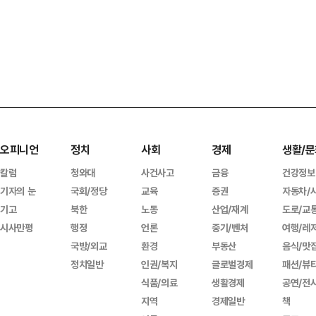
오피니언
정치
사회
경제
생활/문
칼럼
청와대
사건사고
금융
건강정보
기자의 눈
국회/정당
교육
증권
자동차/
기고
북한
노동
산업/재계
도로/교
시사만평
행정
언론
중기/벤처
여행/레
국방/외교
환경
부동산
음식/맛
정치일반
인권/복지
글로벌경제
패션/뷰
식품/의료
생활경제
공연/전
지역
경제일반
책