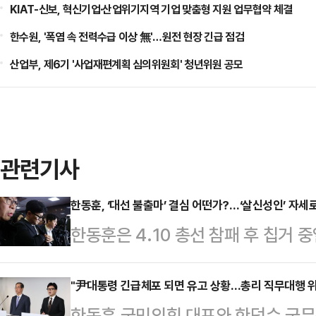
KIAT-신보, 혁신기업·산업위기지역 기업 맞춤형 지원 업무협약 체결
한수원, '폭염 속 전력수급 이상 無'…원전 현장 긴급 점검
산업부, 제6기 '사업재편계획 심의위원회' 청년위원 공모
관련기사
한동훈, ‘대선 불출마’ 결심 어떤가?…‘살신성인’ 자세
한동훈은 4.10 총선 참패 후 칩거 
말했었다고 한다.“윤석열 대통령이 올
보다 더 윤 대통령을 잘 아는데, 이
"尹대통령 긴급체포 되면 유고 상황…총리 직무대행 위
한동훈 국민의힘 대표와 한덕수 국무총