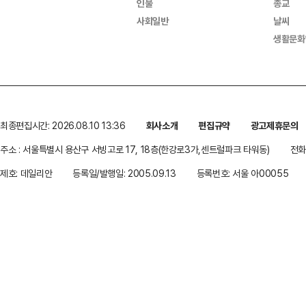
인물
종교
사회일반
날씨
생활문화
최종편집시간: 2026.08.10 13:36
회사소개
편집규약
광고제휴문의
주소 : 서울특별시 용산구 서빙고로 17, 18층(한강로3가,센트럴파크 타워동)
전화 
제호: 데일리안
등록일/발행일: 2005.09.13
등록번호: 서울 아00055