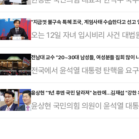
다. 이걸 막기 위해서라도 제가 당 대
으로 당정이 윤석열 대통령에게 권한
끌던 여당이 유리한 기세를 타고 있던
하면서 위헌 논란이 제기되고 있다. 
"지금껏 불구속 특혜 조국, 계엄사태 수습한다고 선고 
골들을 보고, 그 결과 여당은 대패하
오는 12일 자녀 입시비리 사건 대법
있는 경찰 국가수사본부 특별수사단(
그의 자멸적 아집-파괴적 독선-충동적
비상계엄 사태 수습을 이유로 선고를
대통령도 긴급체포 할 수 있다"고 밝
선 사태 수습을 위해 자신의 선고를
전남대 교수 "20~30대 남성들, 여성분들 집회 많이
에서는 "당장 2차 탄핵 표결을 앞두
전국에서 윤석열 대통령 탄핵을 요구
의문이고, 실제 형사사건 상고심에서
포된다면, 대통령 유고 상황이 발생돼
남대 철학과 교수가 2~30대 남성들
거의 없다고 보면 된다고 설명했다. 
지게 될 것"…
집회에 많이 나온다고 하더라"라고 
윤상현 "1년 후엔 국민 달라져" 논란에…김재섭 "강한 
책임자를 선출해 해결할 수 있는 문
윤상현 국민의힘 의원이 윤석열 대통
데이에 따르면 박 교수는 전날 방송된 
온 만큼 신변을 정리할 기회도 충분
화를 우려하는 김재섭 국민의힘 의원에
들에게 알려주고 싶은 정보가 있다"며
르면 조 대표 …
일, 모레, 1년 후에 국민은 또 달
험 기간이 끝나 집회 규모가 커질 것이