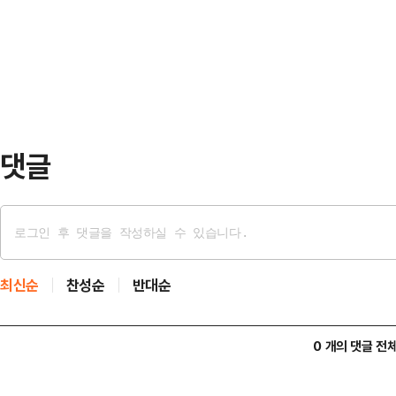
고 있다. 김 의원은 강한 유감을 표했
다"며 "여자분들이 집회에 많이 나온
도"라며 김 의원에게 사과했다.9일 
를 향해 …
유튜브 채널에 출연해 지난 7일 국민
김재섭 의원이 민심 악화를 우려하는 
청나게 …
댓글
최신순
찬성순
반대순
0 개의 댓글 전