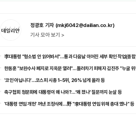
정광호 기자 (mkj6042@dailian.co.kr)
기사 모아 보기 >
李대통령 "형소법 안 읽어봐서"…통과 다음날 이어진 세부 확인 작업(종합)
한동훈 "보완수사 폐지로 지옥문 열려"…돌려차기 피해자 김진주 "누굴 위한
'코인 아닙니다'…코스피 시총 1~5위, 26% 넘게 올라 등
축구협회 청문회에 대통령이 왜 나와?…‘왜 졌나’ 질문까지 눈살 등
'대통령 연임 개헌' 꺼낸 조정식에…野 "李대통령 연임 위해 총대 멨나" 등