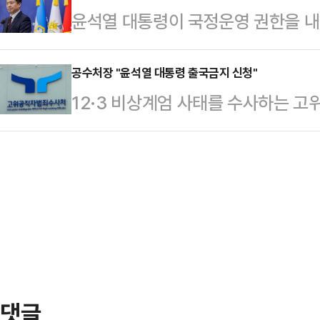
윤석열 대통령이 국정운영 권한을 내
통해 “우크라이나 전쟁은 절대 시작되
출발해 상승 폭을 확대했다. 이후 9시
직무배제를 강조했지만, 국군 통수권
는 전쟁”이라며 “약 60만 명의 러
대통령에 속해 있다는 우리 군의 입
공수처장 "윤석열 대통령 출국금지 신청"
러면서 “젤렌스키 대통령과 우크라이
12·3 비상계엄 사태를 수사하는 
정례브리핑에서 '지금 군 통수권은 누
어한다”며 “그들은 어처구니없이 40
통령에 대한 출국금지를 법무부에 신
다"고 답했다.전 대변인은 '내란 수
즉각적인 휴전을 위해 지…
후 3시 윤석열 대통령에 대한 출국
는 질문에는 "법적으로 권한이 현재 
공수처장은 이날 국회 법제사법위원
은 대통령 직위를 유지하고 있지만, 
국군 통수권자를 출국금지부터 하고 
상태다.앞서 한…
의에 "출국금지 수사를 지휘했다"라
할 의지가 있나'라는 박균택 더불어
내란죄의 중요 범죄 종사자…
댓글