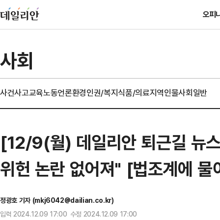
오피
사회
사건사고
교육
노동
언론
환경
인권/복지
식품/의료
지역
인물
사회일반
[12/9(월) 데일리안 퇴근길 
위헌 논란 없어져" [법조계에 물
정광호 기자 (mkj6042@dailian.co.kr)
입력 2024.12.09 17:00 수정 2024.12.09 17:00