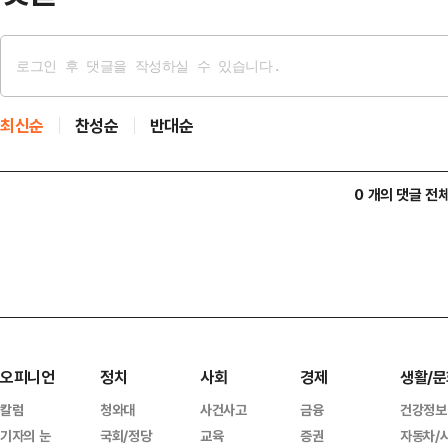
최신순
찬성순
반대순
0 개의 댓글 전
오피니언
정치
사회
경제
생활/문
칼럼
청와대
사건사고
금융
건강정보
기자의 눈
국회/정당
교육
증권
자동차/