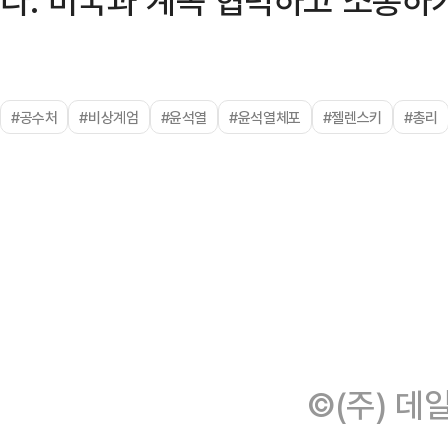
#공수처
#비상계엄
#윤석열
#윤석열체포
#젤렌스키
#총리
©(주) 데