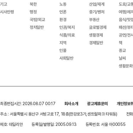
기고
북한
노동
산업/재계
도로/교
시사만평
행정
언론
중기/벤처
여행/레
국방/외교
환경
부동산
음식/맛
정치일반
인권/복지
글로벌경제
패션/뷰
식품/의료
생활경제
공연/전
지역
경제일반
책
인물
종교
사회일반
날씨
생활문화
최종편집시간: 2026.08.07 00:17
회사소개
광고제휴문의
개인정보
주소 : 서울특별시 용산구 서빙고로 17, 18층(한강로3가,센트럴파크 타워동)
전화 
제호: 데일리안
등록일/발행일: 2005.09.13
등록번호: 서울 아00055