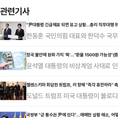
관련기사
"尹대통령 긴급체포 되면 유고 상황…총리 직무대행 위
한동훈 국민의힘 대표와 한덕수 국무총
으로 당정이 윤석열 대통령에게 권한
하면서 위헌 논란이 제기되고 있다. 
정국 불안에 원화 가치 '뚝'…"환율 1500원 가능성"(
윤석열 대통령의 비상계엄 사태로 인
있는 경찰 국가수사본부 특별수사단(
가치가 급락하고 있다. 시장에선 한동
대통령도 긴급체포 할 수 있다"고 밝
달러 환율 상단을 1500원대까지 열
젤렌스키와 회담한 트럼프, 러 향해 "즉각 휴전하라" 
에서는 "당장 2차 탄핵 표결을 앞두
도널드 트럼프 미국 대통령이 볼로
울외환시장에서 원·달러 환율은 전 거래
포된다면, 대통령 유고 상황이 발생돼
담한 뒤 러시아에 우크라이나 전쟁
주간 거래를 마감했다. 이는 종가 기준
지게 될 것"…
에 따르면 트럼프 당선인은 8일(현
국방부 "군 통수권 尹에 있다"…애매한 상황 해소, 어
기록한 이후 약 2년 1개월 만에 최고