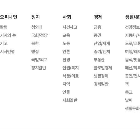
오피니언
정치
사회
경제
생활/문
칼럼
청와대
사건사고
금융
건강정보
기자의 눈
국회/정당
교육
증권
자동차/
기고
북한
노동
산업/재계
도로/교
시사만평
행정
언론
중기/벤처
여행/레
국방/외교
환경
부동산
음식/맛
정치일반
인권/복지
글로벌경제
패션/뷰
식품/의료
생활경제
공연/전
지역
경제일반
책
인물
종교
사회일반
날씨
생활문화