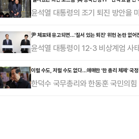
일 4선 이상 중진의원 회의와 의원
에서 동시에 수사권 관할 경쟁을 벌
윤석열 대통령의 조기 퇴진 방안을 
롯된 원내사령탑 부재 문제에 대해 
능력의 적법성으로 바로 직결되는 문
화 태스크포스(TF)가 첫 회의를 열고
는 추경호 원내대표에 대한 재신임이
이 굉장히 신중하고 …
부가 행동에 나서야 한다고 강조했다
尹 체포돼 유고되면…'질서 있는 퇴진' 위헌 논란 없어
국민의힘 의원은 중진의원 회의를 연 
윤석열 대통령이 12·3 비상계엄 사
장은 9일 오후 국회본관에서 첫 회의
내대표가 계속해서 책무를 다해야 한다
출국금지 조치를 당했다. 현직 대통
일 본회의 표결 참석 여부 등을 논의
내대표에 대해서는 지금 …
윤 대통령 체포·구속 등 강제수사가
이럴 수도, 저럴 수도 없다…애매한 '한 총리 체제' 국정
윤 대통령의 질서 있는 조기 퇴진의 
한덕수 국무총리와 한동훈 국민의힘 
현직 대통령의 신변이 구속된다면 
실무특위다.회의를 마친 뒤 기자들과 
리 중심으로 여당과 협의해 국정운영
도 적법한 직무대행을 맡게 돼, 한동훈
다"며 …
지만, 법적 근거가 없다는 야당 반발
이 위법성 논란에 따른 부담을 덜 수
에 따르면 한 총리는 10일 오전 
출입국외국인정책본부장은 국회 법
등을 심의·의결한다. 지난 3일 윤석
범죄수사처와 검찰 등…