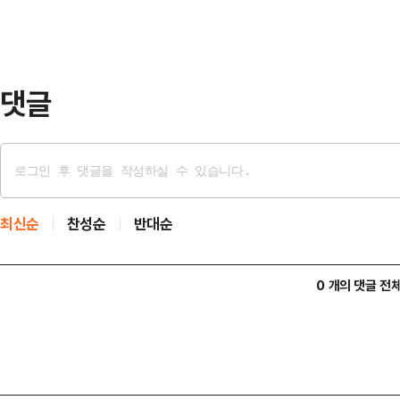
처음으로 열리는 국무회의다. 윤 대
던 주례회동은 이날 취소됐다.또한 이
엄~탄핵 사태' …
댓글
최신순
찬성순
반대순
0 개의 댓글 전