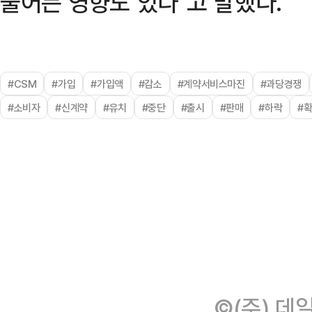
줄어든 영향도 있다"고 말했다.
#CSM
#가입
#가입액
#감소
#계약서비스마진
#과당경쟁
#소비자
#신계약
#유치
#중단
#출시
#판매
#하락
#
©(주) 데