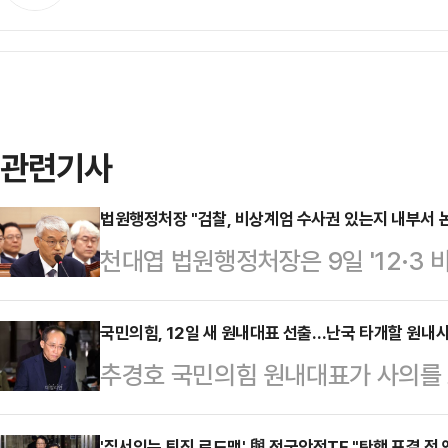
관련기사
법원행정처장 "검찰, 비상계엄 수사권 있는지 내부서 
천대엽 법원행정처장은 9일 '12·3 
수사권을 가지고 있는지에 대해서는
상 가능한지에 대해 내부적으로도 많
국민의힘, 12일 새 원내대표 선출…난국 타개할 원내사
추경호 국민의힘 원내대표가 사의를
날 국회 법제사법위원회 전체회의에 출
탑을 선출하고 당 안정화 작업에 착
지고 있다는 점은 의문의 여지가 없다
'질서있는 퇴진 로드맵' 與 정국안정TF "탄핵 표결 전