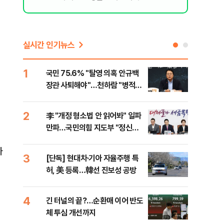
실시간 인기뉴스
1
6
국민 75.6% "탈영 의혹 안규백
​"
장관 사퇴해야"…천하람 "병적기
국민
록 즉각 공개하라"
법
2
7
李 "개정 형소법 안 읽어봐" 일파
협력
만파…국민의힘 지도부 "정신세
긴 
계 궁금하다"
원
하
3
8
[단독] 현대차·기아 자율주행 특
퇴직
허, 美 등록…韓선 진보성 공방
터?
준비 
4
9
긴 터널의 끝?…순환매 이어 반도
중고
체 투심 개선까지
매업