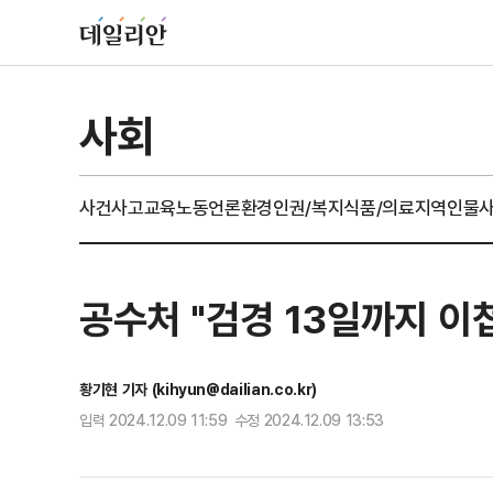
사회
사건사고
교육
노동
언론
환경
인권/복지
식품/의료
지역
인물
공수처 "검경 13일까지 
황기현 기자 (kihyun@dailian.co.kr)
입력 2024.12.09 11:59 수정 2024.12.09 13:53