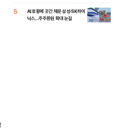
5
10
AI 호황에 곳간 채운 삼성·SK하이
[단
닉스…주주환원 확대 눈길
희룡
증거
없