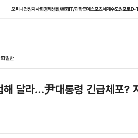
오피니언
정치
사회
경제
생활/문화
IT/과학
연예
스포츠
세계
수도권
포토
D-
사회일반
이첩해 달라…尹대통령 긴급체포? 