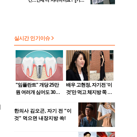
건…언제 다 처리하나요? [기자
수첩-사회]
령
지