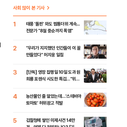
사회 많이 본 기사
1
태풍 '돌핀' 와도 찜통더위 계속...
전문가 "8월 중순까지 폭염"
처
2
"우리가 지지했던 인간들이 이 꼴
만들었다" 허지웅 일침
3
[단독] 영장 집행일 10일 도과 원
희룡 포렌식 시도한 특검…"위법
증거 수집" 지적
4
농산물인 줄 알았는데…'스테비아
토마토' 허위광고 적발
5
검찰청에 쌓인 미제사건 14만