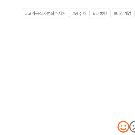
#고위공직자범죄수사처
#공수처
#대통령
#비상계엄