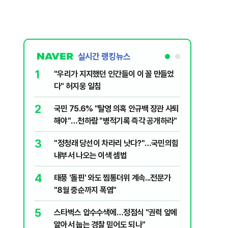
실시간 랭킹뉴스
1
6
"우리가 지지했던 인간들이 이 꼴 만들었
정청래, 
다" 허지웅 일침
대고 대통
2
7
국민 75.6% "탈영 의혹 안규백 장관 사퇴
‘풀옵션 
해야"…천하람 "병적기록 즉각 공개하라"
날 1만대
3
8
​"정청래 당선이 차라리 낫다?"…국민의힘
'화장실서
내부서 나오는 이색 셈법
기하던 男
4
9
태풍 '돌핀' 와도 찜통더위 계속...전문가
[단독] 
"8월 중순까지 폭염"
록…韓선
5
10
스타벅스 압수수색에…정점식 "권력 앞에
떠났던 고
알아서 눕는 경찰 믿어도 되나"
'사상 최대