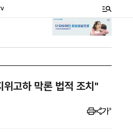
TV
지위고하 막론 법적 조치"