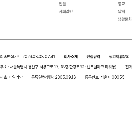
인물
종교
사회일반
날씨
생활문화
최종편집시간: 2026.08.08 07:41
회사소개
편집규약
광고제휴문의
주소 : 서울특별시 용산구 서빙고로 17, 18층(한강로3가,센트럴파크 타워동)
전화 
제호: 데일리안
등록일/발행일: 2005.09.13
등록번호: 서울 아00055