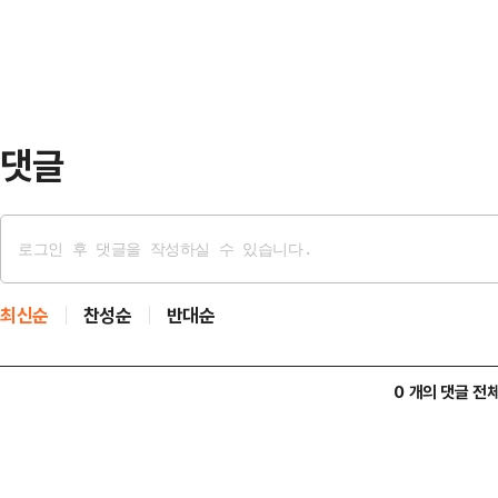
하루 만이다. 지난 8년간 소강상태
통령 측의 정부군을 도…
레바논 무장단체 헤즈볼라의 휴전 이
는 헤즈볼라가 이스라엘과 전쟁을 치
라는 지난 10월 수장…
댓글
최신순
찬성순
반대순
0 개의 댓글 전