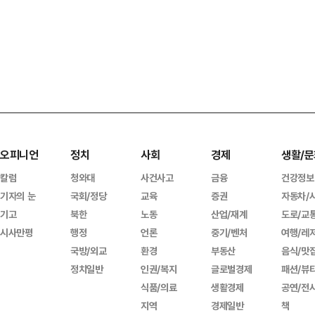
오피니언
정치
사회
경제
생활/문
칼럼
청와대
사건사고
금융
건강정보
기자의 눈
국회/정당
교육
증권
자동차/
기고
북한
노동
산업/재계
도로/교
시사만평
행정
언론
중기/벤처
여행/레
국방/외교
환경
부동산
음식/맛
정치일반
인권/복지
글로벌경제
패션/뷰
식품/의료
생활경제
공연/전
지역
경제일반
책