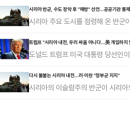
(HTS)을 주축으로 한 시리아 반군
라고 밝혔다.백악관은 시리아 반군의
시리아 반군, 수도 장악 후 "해방" 선언…공공기관 통제
이들은 다마스쿠스를 장악하고 공공
시리아 주요 도시를 점령해 온 반군
대통령과 그의 팀이 "시리아에서의 
동안 철권통치를 해온 바샤르 알아사
장악했다.시리아 반군은 이날 바샤르
했다고 연합뉴스가 로이터 통신을 
아사드 정권의 모하메드 알잘리 총리
됐다"며 이같이 밝혔다고 연합뉴스가
트럼프 "시리아 내전, 우리 싸움 아니다…美 개입하지 
든 정부가 "현지 파트너들과 접촉을
도널드 트럼프 미국 대통령 당선인이
아사드 대통령은 수도를 떠나 모처
타흐리르알샴(HTS)이 주도하는 시
는 입장을 밝혔다.연합뉴스에 따르면
소(SOHR)가 전했다.아사드 대통
해 파죽지세로 주요 도…
계망서비스(SNS)를 통해 "시리아
다시 불붙는 시리아 내전…러·이란 "정부군 지지"
났고 목적지는 알려지지 않았다고 복
시리아의 이슬람주의 반군이 시리아의
은 시리아와 관련해 아무것도 하지 말
까지 점령하면서 내전이 점점 더 격
그대로 둬라. 개입하지 말라"고 주
니파 무장 조직 하야트 타흐리르 알샴
권과 2011년부터 내전을 벌여온 반
시리아 중부 도시 하마를 점령했다고
스쿠스까지 포위한 상태다.그간 내전