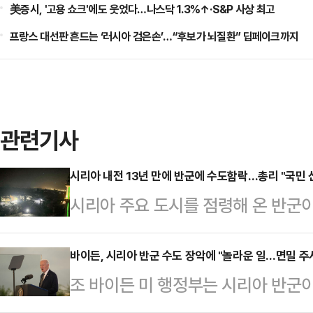
美증시, '고용 쇼크'에도 웃었다…나스닥 1.3%↑·S&P 사상 최고
프랑스 대선판 흔드는 ‘러시아 검은손’…“후보가 뇌질환” 딥페이크까지
관련기사
시리아 내전 13년 만에 반군에 수도함락…총리 "국민 
시리아 주요 도시를 점령해 온 반군
장악했다.시리아 반군은 이날 바샤르
됐다"며 이같이 밝혔다고 연합뉴스가
바이든, 시리아 반군 수도 장악에 "놀라운 일…면밀 주
조 바이든 미 행정부는 시리아 반군이 
다.AFP, 로이터통신 등 외신에 
마스쿠스를 장악했다고 발표한 데 대