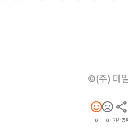
©(주) 데
기사 공
0
0