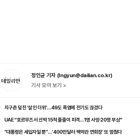
정인균 기자 (Ingyun@dailian.co.kr)
기사 모아 보기 >
지구촌 덮친 ‘살인 더위’…49도 폭염에 전기도 끊겼다
UAE “호르무즈서 선박 15척 줄줄이 피격…1명 사망·20명 부상”
"대통령은 세입자일 뿐"…'400만달러 백악관 연회장' 또 멈췄다