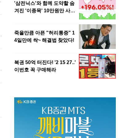
모
언
친
우
를