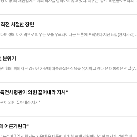
0명 이상)의 재신임에도 사퇴 의사를 철회하지 않고 있다. 이유는 '동료' 의원들로부터의 
관련해 당내 일부 의원들로부터 면전에서 당시에 부적절한 처신이 있지 않았느냐는 등의 발
르면, 추 원내대표가 전날 비공개 의원총회에서 사의를 표하고 의총장을 떠난 직후 친윤(
에 원내지도부를 바꾸면 안 된다"며 재신임 안건 상정을 요청하…
기 직전 처절한 장면
한다며 생의 마지막으로 피우는 모습 우크라이나군 드론에 포착됐다.지난 5일(현지시각) 
)를 통해 드론으로 촬영한 러시아군 병사의 마지막 모습을 공개했다.영상에는 부상을 입
 발견하는 장면이 담겼다.드론에 발각된 사실을 알아챈 러시아군 병사는 두 손가락을 입에
 군복 상의 주머니에서 담배를 꺼낸 그는 한 개비를 입에 물고 불을 …
선 분위기
일 내란 혐의 피의자로 입건된 가운데 대통령실은 침묵을 유지하고 있다.윤 대통령은 전날(7
해 "이번 계엄 선포와 관련하여 법적·정치적 책임 문제를 회피하지 않고, 나의 임기 문제
겠다"고 밝힌 이후 한남동 관저에 머물면서 여권의 논의 상황을 지켜보고 있는 것으로 전
안'이 의결 정족수 부족으로 '투표 불성립'이 되고 '김건희…
 특전사령관이 의원 끌어내라 지시"
령관이 의원 끌어내라 지시"
에 어른거린다"
표결이 7일 진행되는 가운데 윤 대통령이 처한 현재 상황에 김건희 여사가 영향을 미쳤