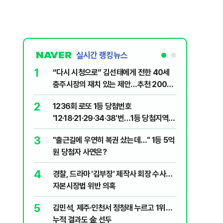
실시간 랭킹뉴스
1
6
“다시 시청으로” 김선태에게 전한 40세
"정청래,
충주시장의 재치 있는 제안…추천 2000
말라"…친
개
격돌
2
7
1236회 로또 1등 당첨번호
장애인 밀
'12·18·21·29·34·38'번…1등 당첨지역
심도 실형
어디?
3
8
"출근길에 우연히 복권 샀는데…" 1등 5억
"우리가 
원 당첨자 사연은?
다" 허지
4
9
경찰, 드라마 '김부장' 제작사 회장 수사…
정청래 "
자본시장법 위반 의혹
길 "이제
민주당"
5
10
김민석, 제주·인천서 정청래 누르고 1위…
최악의 
누적 결과도 金 선두
낮 최고 