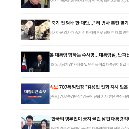
추경호 국민의힘 원내대표가 당 소속 의원 3분의 2(7
욕적 발언이라는 전언이다. 12·3 비상계엄 사태와 
을 들었다는 것이다.8일 복수의 국민의힘 관계자에 따
윤석열)계 중진 권성동 의원이 나서 "혼란스러운 시기
"죽기 전 담배 한 대만…" 러 병사 폭탄 맞
러시아군 병사가 죽기 전 마지막으로 담배 한 대를 원
크라이나 54기계화여단 K-2대대는 소셜미디어(SNS
은 채 숲지대에 숨어 있는 한 러시아군 병사를 드론이
가져가 대며 담배를 피우고 싶다는 제스처를 취한다.이내
윤 대통령 향하는 수사망…대통령실, 난파
'12·3 비상계엄' 사태를 일으킨 윤석열 대통령이 8
일) 오전 용산 대통령실 브리핑룸에서 대국민담화를 통
포함하여 앞으로의 정국 안정 방안은 우리 당에 일임하
해졌다.이날 오후 국회에서 '윤 대통령에 대한 탄핵소추
속보
707특임단장 "김용현 전화 지시 받은
[속보] 707특임단장 "김용현 전화 지시 받은 특전사
"한국의 영부인이 궁지 몰린 남편 대통령직
비상계엄을 선포했던 윤석열 대통령에 대한 탄핵소추안 