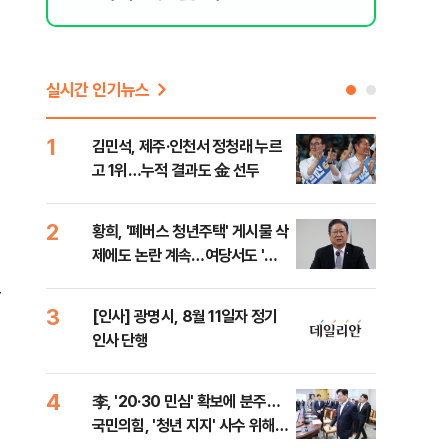
실시간 인기뉴스
1
6
김민석, 제주·인천서 정청래 누르
폐기
고 1위…누적 결과도 金 선두
60
2
7
황희, '폐버스 청년주택' 게시물 삭
"정
제에도 논란 계속…여당서도 '내
도 
로남불' 비판
원 
을
3
8
[인사] 광명시, 8월 11일자 정기
보험
인사 단행
른 
4
9
李, '20·30 민심' 확보에 분주…
고수
국민의힘, '청년 지지' 사수 위해
27