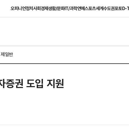
오피니언
정치
사회
경제
생활/문화
IT/과학
연예
스포츠
세계
수도권
포토
D-
경제일반
자증권 도입 지원