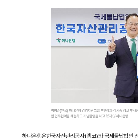
박병준(왼쪽) 하나은행 경영지원그룹 부행장과 김서중 캠코 부사
한 업무협약을 체결하고 기념촬영을 하고 있다.ⓒ하나은행
하나은행은한국자산관리공사(캠코)와 국세물납법인 전자