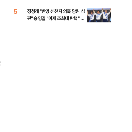
李 견제 사활
5
10
정청래 "반명·신천지 의혹 당원 심
[속
판" 송영길 "이제 조희대 탄핵" 김
선거
민석 "대체불가 민주당"
리
고