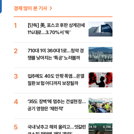
경제 많이 본 기사
1
[단독] 美, 포스코 후판 상계관세
1%대로…3.70%서 '뚝'
2
710대 1이 360대 1로…청약 경
쟁률 낮아지는 ‘특공’ 노려볼까
3
입추에도 40도 안팎 폭염…온열
질환 보험 어디까지 보장될까
4
‘35도 장벽’에 멈추는 건설현장…
공기 영향은 ‘제한적’
5
국내 낮추고 해외 올리고…엇갈린