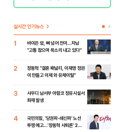
실시간 인기뉴스
1
6
바이든 암, 뼈 넘어 전이…차남
장동
"고통 참으며 목소리 내고 있다"
표…
길 
2
7
장동혁 "결혼 패널티, 이재명 정권
낙동
이 만들고 이제 와 유체이탈"
갈수
3
8
사우디 남서부 아람코 정유시설서
'살
화재 발생
명 
4
9
국민의힘, '당권파-쇄신파' 노선
전한
투쟁 예고…'장동혁 사퇴론' 2차
소…