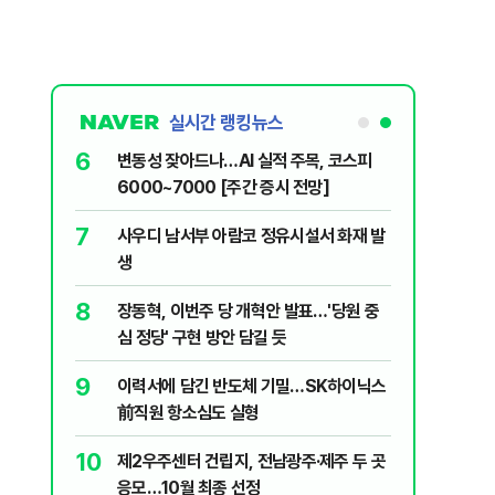
실시간 랭킹뉴스
1
6
"한글 적힌 쓰레기가…전 세계에 알려버릴
변동성 잦
것" 경고 날린 日
6000~
2
7
소주 2~3잔 마시고 운전한 택시기사 무
사우디 남
죄…혈중알코올농도 0.03%
생
3
8
나흘 만에 3800명…SK하이닉스, 3개 노
장동혁, 
조 묶는 통합노조 추진
심 정당'
4
9
"X돌았네" 김희철도 화낸 '뒤집힌 태극
이력서에
기'…인천시 결국 현수막 철거
前직원 
5
10
'폐버스 청년주택' 황희에 분노 "더위 먹었
제2우주센
냐, 네 자식이랑 살아라"
응모…10