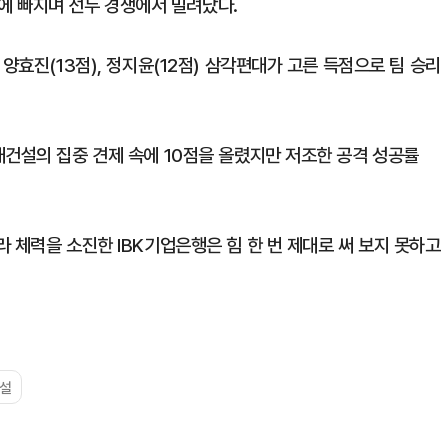
 늪에 빠지며 선두 경쟁에서 밀려났다.
양효진(13점), 정지윤(12점) 삼각편대가 고른 득점으로 팀 승리
대건설의 집중 견제 속에 10점을 올렸지만 저조한 공격 성공률
 체력을 소진한 IBK기업은행은 힘 한 번 제대로 써 보지 못하고
설