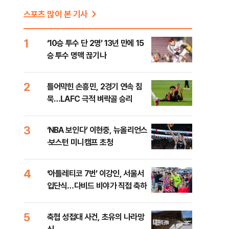
스포츠 많이 본 기사
1
‘10승 투수 단 2명’ 13년 만에 15
승 투수 명맥 끊기나
2
틀어막힌 손흥민, 2경기 연속 침
묵…LAFC 극적 벼락골 승리
3
‘NBA 보인다’ 이현중, 뉴올리언스
·보스턴 미니캠프 초청
4
‘아틀레티코 7번’ 이강인, 서울서
입단식…다비드 비야가 직접 축하
5
축협 성접대 사건, 초유의 나라망