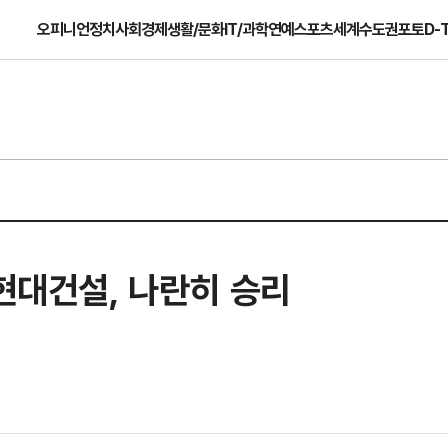
오피니언
정치
사회
경제
생활/문화
IT/과학
연예
스포츠
세계
수도권
포토
D-
·현대건설, 나란히 승리