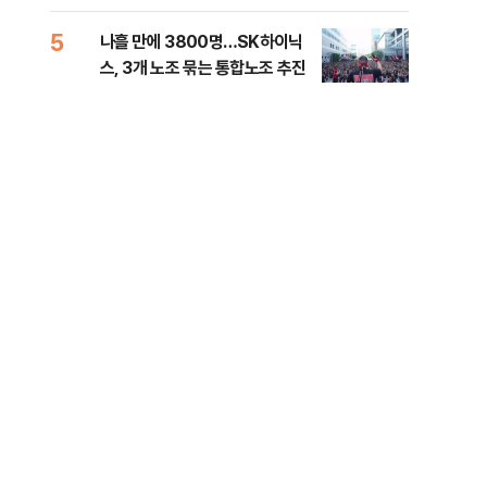
전 전운
5
10
나흘 만에 3800명…SK하이닉
민주
스, 3개 노조 묶는 통합노조 추진
리…
들께