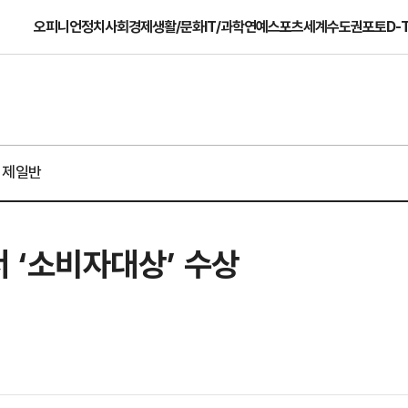
오피니언
정치
사회
경제
생활/문화
IT/과학
연예
스포츠
세계
수도권
포토
D-
경제일반
 ‘소비자대상’ 수상