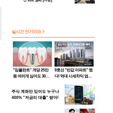
선 회복 실패 [시황]