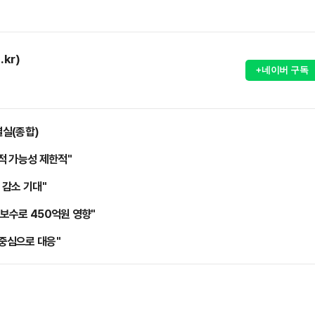
.kr)
+네이버 구독
결실(종합)
적 가능성 제한적"
 감소 기대"
보수로 450억원 영향"
중심으로 대응"