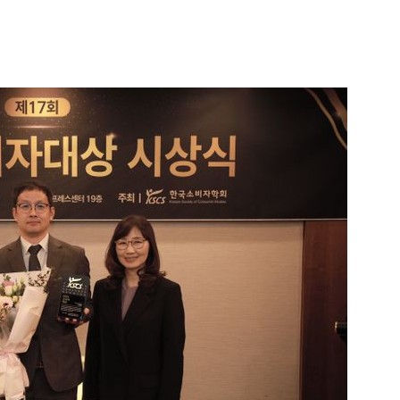
1
[속보] '길이 1.5m' 안동 물
이 출몰…한때 시민 대피 소동
2
"편해서 매일 신었는데"...전
'크록스'의 숨은 위험
3
송영길·김민석, '조희대 탄핵'
법사위원들 "즉시 대법관 제청
4
박지원이 본 호남 당심…"李대
함께한 김민석에 갈 것"
5
SK하이닉스, 주당 375원 
가 주주환원책 3분기 발표