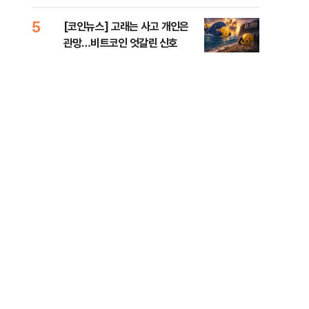
오른 도심!
5
10
[코인뉴스] 고래는 사고 개인은
“우
관망…비트코인 엇갈린 신호
러…