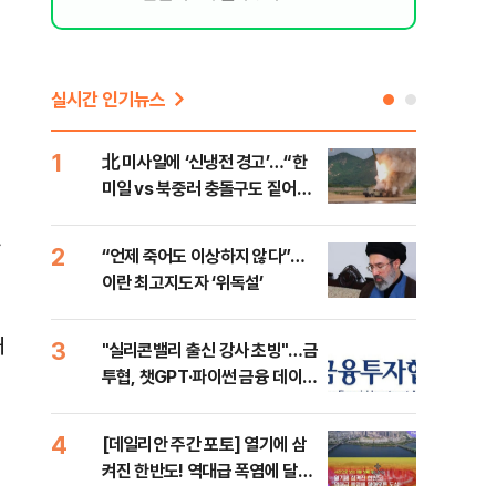
실시간 인기뉴스
1
6
北 미사일에 ‘신냉전 경고’…“한
[인
미일 vs 북중러 충돌구도 짙어진
인사
다”
2
7
“언제 죽어도 이상하지 않다”…
이란
이란 최고지도자 ‘위독설’
호르
대
3
8
"실리콘밸리 출신 강사 초빙"…금
美 
투협, 챗GPT·파이썬 금융 데이터
일자
분석 과정 개설
4
9
[데일리안 주간 포토] 열기에 삼
'국
켜진 한반도! 역대급 폭염에 달아
에 