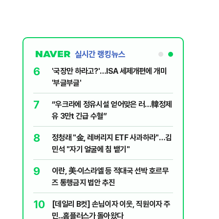
실시간 랭킹뉴스
6
놀이장서 구렁
'국장만 하라고?'…ISA 세제개편에 개미
'부글부글'
7
문가가 경고한
“우크라에 정유시설 얻어맞은 러…韓정제
유 3만t 긴급 수혈”
8
 외치자…與
정청래 "金, 레버리지 ETF 사과하라"…김
하라"
민석 "자기 얼굴에 침 뱉기"
9
통령과 1년
이란, 美·이스라엘 등 적대국 선박 호르무
즈 통행금지 법안 추진
10
분기배당…추
[데일리 B컷] 손님이자 이웃, 직원이자 주
민...홈플러스가 돌아왔다