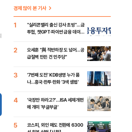
경제 많이 본 기사
1
"실리콘밸리 출신 강사 초빙"…금
투협, 챗GPT·파이썬 금융 데이터
지
분석 과정 개설
2
오세훈 "與 적반하장 도 넘어…공
급절벽 만든 건 민주당"
3
'7번째 도전' KDB생명 누가 품
나…흥국·한투·한화 '3색 셈법'
4
'국장만 하라고?'…ISA 세제개편
에 개미 '부글부글'
5
코스피, 외인 매도 전환에 6300