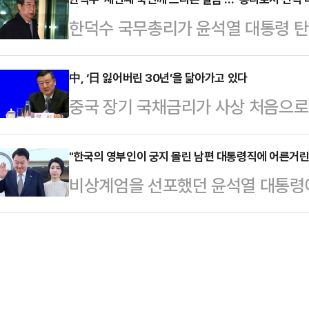
동훈 국민의힘 대표와 한덕수 국무총
의힘이 당론을 '부결'로 정하면서 탄
한덕수 국무총리가 윤석열 대통령 탄
운데, 한반도 안보를 위해 가장 중요
2016년 '박근혜 탄핵' 트라우마가
조속히 수습돼 국가의 안위와 국민의 
속히 회복될 수 있을지가 관건이다.윤석
박근혜 전 대통…
도록 국무총리로서 전력을 다하겠다"
中, ‘日 잃어버린 30년’을 닮아가고 있다
상계엄 사태 이후 오랜 침묵을 깨고
중국 장기 국채금리가 사상 처음으로
'국민께 드리는 말씀'을 통해 "국무
책임을 회피하지 않겠다는 입장을 밝
파른 하락세를 타고 있다. 세계 2위 
을 무겁게 받아들이고 있다"며 이같
각하며 많이 놀…
년’과 같은 심각한 디플레이션(디플
"한국의 영부인이 궁지 몰린 남편 대통령직에 어른거린
공직자들은 국민의 일상이 안정되게 
비상계엄을 선포했던 윤석열 대통령에
자자들이 ‘돈을 걸고’ 있다는 분석이
수행해달라"고 당부했다.한 총리는 
가운데 윤 대통령이 처한 현재 상황
지속적으로 하락하며 지난달 28일 
총리에게 "현상황이 우리 …
나왔다.월스트리트저널(WSJ)은 6일
으로 일본의 30년 만기 국채금리를 밑
남편의 대통령직에 어른거린다'(South K
어졌고, 중국 10년 만기 국채금리도 
Her Husband's Embattled 
저 …