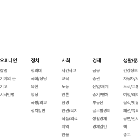
오피니언
정치
사회
경제
생활/문
칼럼
청와대
사건사고
금융
건강정보
기자의 눈
국회/정당
교육
증권
자동차/
기고
북한
노동
산업/재계
도로/교
시사만평
행정
언론
중기/벤처
여행/레
국방/외교
환경
부동산
음식/맛
정치일반
인권/복지
글로벌경제
패션/뷰
식품/의료
생활경제
공연/전
지역
경제일반
책
인물
종교