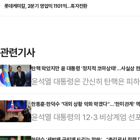
롯데케미칼, 2분기 영업익 1101억…흑자전환
관련기사
탄핵 막았지만 윤 대통령 '정치적 코마상태'…사실상 한
윤석열 대통령은 간신히 탄핵은 피하게
락했다. 비상계엄 사태부터 탄핵 정
게 됐다는 평가가 나온다. 앞으로 
한동훈·한덕수 "대외 상황 악화 막겠다"…'한미관계' 
윤석열 대통령의 12·3 비상계엄 선
될 전망이다.7일 국회 본회의에서 
한 부정적 여론이 감지되고 있다. 
작과 함께 퇴장해 가결정족수(200
한덕수 '세번째 국민께 드리는 말씀'…"총리로서 전력 