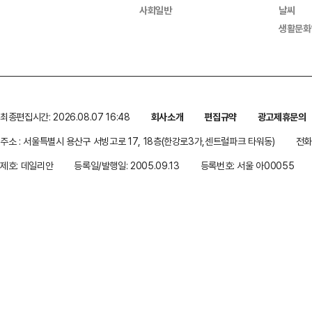
사회일반
날씨
생활문화
최종편집시간: 2026.08.07 16:48
회사소개
편집규약
광고제휴문의
주소 : 서울특별시 용산구 서빙고로 17, 18층(한강로3가,센트럴파크 타워동)
전화 
제호: 데일리안
등록일/발행일: 2005.09.13
등록번호: 서울 아00055