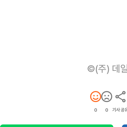
©(주) 데
기사 공
0
0