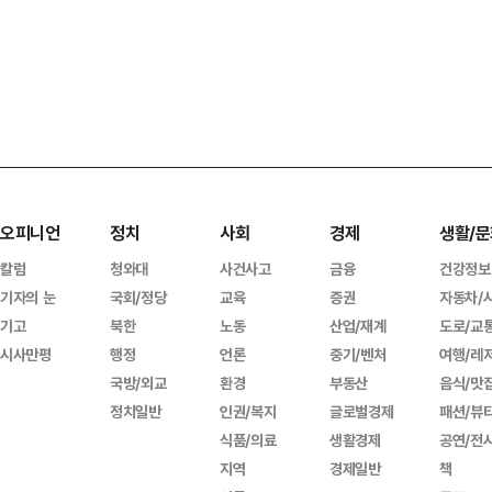
오피니언
정치
사회
경제
생활/문
칼럼
청와대
사건사고
금융
건강정보
기자의 눈
국회/정당
교육
증권
자동차/
기고
북한
노동
산업/재계
도로/교
시사만평
행정
언론
중기/벤처
여행/레
국방/외교
환경
부동산
음식/맛
정치일반
인권/복지
글로벌경제
패션/뷰
식품/의료
생활경제
공연/전
지역
경제일반
책