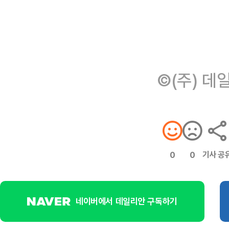
©(주) 데
기사 공
0
0
네이버에서 데일리안 구독하기