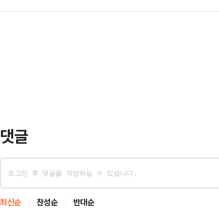
국 대부분 지역에서 강풍이 부는 가
러싼 여야의 대치가 극대화 될 전망이
이 예상돼 주의가 필요하다.기상청에
표결을 위한 본회의를 열었으나, 여당
북남부 내륙, 제주도에 비 또는 눈이
불성립과 함께 최종 산회했다. 지난 
비나 눈이 오전까지 이어진다고 예
나흘 만이다. 대통…
1~2㎝의 강하고 많은 눈이 내리며
해야 한다.예상 강수량은 ▲충남남부
(남부서해안 제외) 1㎜…
댓글
최신순
찬성순
반대순