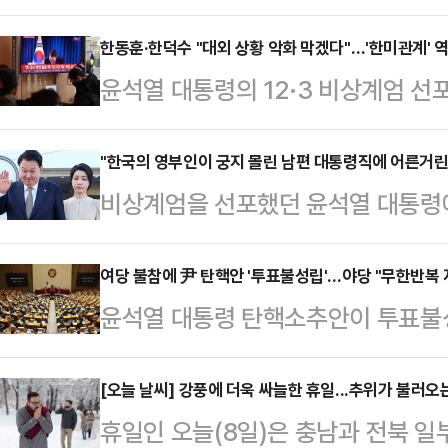
조속히 수습돼 국가의 안위와 국민의 
도록 국무총리로서 전력을 다하겠다"
한동훈·한덕수 "대외 상황 악화 막겠다"…'한미관계' 
윤석열 대통령의 12·3 비상계엄 선
'국민께 드리는 말씀'을 통해 "국무
한 부정적 여론이 감지되고 있다. 
을 무겁게 받아들이고 있다"며 이같
동훈 국민의힘 대표와 한덕수 국무총
"한국의 영부인이 궁지 몰린 남편 대통령직에 어른거린
공직자들은 국민의 일상이 안정되게 
비상계엄을 선포했던 윤석열 대통령에
운데, 한반도 안보를 위해 가장 중요
수행해달라"고 당부했다.한 총리는 
가운데 윤 대통령이 처한 현재 상황
속히 회복될 수 있을지가 관건이다.윤석
총리에게 "현상황이 우리 …
나왔다.월스트리트저널(WSJ)은 6일
여당 불참에 尹 탄핵안 '투표불성립'…야당 "무한반복 
상계엄 사태 이후 오랜 침묵을 깨고
윤석열 대통령 탄핵소추안이 투표불
남편의 대통령직에 어른거린다'(South K
책임을 회피하지 않겠다는 입장을 밝
수가 탄핵안 표결을 위한 본회의에 
Her Husband's Embattled 
각하며 많이 놀…
수 미달로 '자동폐기' 됐다. 더불어
[오늘 날씨] 강풍에 더욱 싸늘한 휴일...추위가 불러오는
김 여사를 박근혜 전 대통령의 탄핵
휴일인 오늘(8일)은 충남과 전북 일부
회를 열고 윤 대통령 탄핵을 재추진
생각하고 있다"고 보도했다.WSJ은 