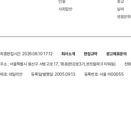
인물
종교
사회일반
날씨
생활문화
최종편집시간: 2026.08.10 17:12
회사소개
편집규약
광고제휴문의
주소 : 서울특별시 용산구 서빙고로 17, 18층(한강로3가,센트럴파크 타워동)
전화 
제호: 데일리안
등록일/발행일: 2005.09.13
등록번호: 서울 아00055