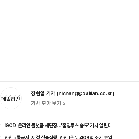
장현일 기자 (hichang@dailian.co.kr)
기사 모아 보기 >
IGCD, 온라인 플랫폼 새단장…'홈잉루츠 송도' 가치 알린다
인천교통공사, 재정 신속집행 '인천 1위'…408억 조기 투입