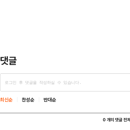
도교육청 평균 사용 면적인 43㎡의 
동 교육과정’,‘교과전담 순회 교사’,
가로 사무공간이 부족해 3개 과가 
영…
환경이 열악한 상태이다.이에 따라 
1127억 원을 투입해, 연면적 2만 6
㎡ 규모의 …
댓글
최신순
찬성순
반대순
0 개의 댓글 전