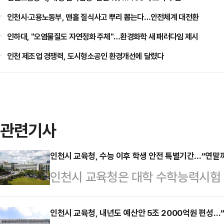
인천시·고용노동부, 맨홀 질식사고 뿌리 뽑는다…안전체계 대전환
인하대, "오염물질도 자연정화 주체"…환경화학 새 패러다임 제시
인천 제조업 경쟁력, 도시형소공인 환경개선에 달렸다
관련기사
인천시 교육청, 수능 이후 학생 안전 특별기간…“연말
인천시 교육청은 대학 수학능력시험 
까지 학생 안전 특별기간을 운영한다고
소년 도박·마약·학교폭력 예방과 함
인천시 교육청, 내년도 예산안 5조 2000억원 편성…“