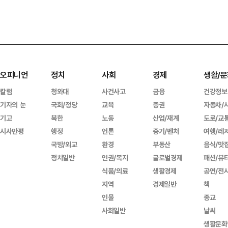
오피니언
정치
사회
경제
생활/문
칼럼
청와대
사건사고
금융
건강정보
기자의 눈
국회/정당
교육
증권
자동차/
기고
북한
노동
산업/재계
도로/교
시사만평
행정
언론
중기/벤처
여행/레
국방/외교
환경
부동산
음식/맛
정치일반
인권/복지
글로벌경제
패션/뷰
식품/의료
생활경제
공연/전
지역
경제일반
책
인물
종교
사회일반
날씨
생활문화