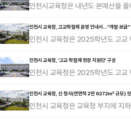
인천시교육청은 내년도 본예산을 올해보
(PM) 안전 등에 중점을 두고 교육
2915억원 규모로 편성했다고 7일 
려해 세부 운영 계획을 수립하도록 
시의회 심사를 거쳐 다음 달 13일 
인천시 교육청, 고교학점제 운영 안내서…“개발·보급”
학생 생활 교육을 하기로 했다.학교 
인천시 교육청은 2025학년도 고교
산안을 편성하면서 '학생 성공시대를 
교육 지원단을 현장에 투입하기로 했다
운영 안내서’를 개발, 보급한다고 5
다.분야별로는 '성장하는 포용교육' 3
관기관이 협력해 학…
로 적용되는 고교학점제는 기존 교육
인천시 교육청, ‘고교 학점제 현장 지원단’ 구성
'안전·안심 책임교육' 618억원, '진
인천시 교육청은 2025학년도 고교
많은 변화가 예상된다.이에 따라 시
시설 개선사업비로 2560억원을 확보
를 지원하기 위해 고교학점제 현장지
활한 운영을 돕기 위해 안내서를 개
원단은 풍부한 경험을 갖춘 교사 20
인천시 교육청, 신 청사(연면적 2만 6272㎡ 규모) 
발한 안내서는 학교 규정 및 체제 정
인천시 교육청은 교육청 부지에 지하 
학교 규정 및 체제 정비, 학생 진로·
운영, 진로·학업 설계 지도, 최소성 
는 사업이 중앙투자심사를 통과했다고
방안 등을 지원할 예정이다.시 교육
신, 학점제…
원 1인당 사용 면적이 공공기관 권장
다양한 사업을 진행해 오고 있다.‘지역