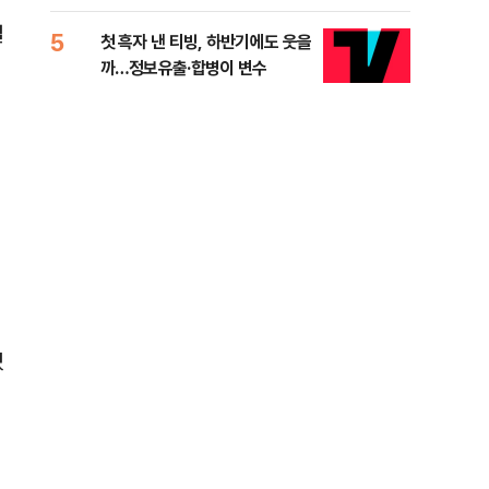
적 미달 비판
결
5
10
첫 흑자 낸 티빙, 하반기에도 웃을
[코
까…정보유출·합병이 변수
더 
겠