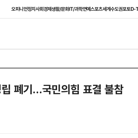
오피니언
정치
사회
경제
생활/문화
IT/과학
연예
스포츠
세계
수도권
포토
D-
성립 폐기…국민의힘 표결 불참