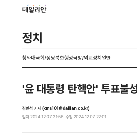
정치
청와대
국회/정당
북한
행정
국방/외교
정치일반
'윤 대통령 탄핵안' 투표불
김민석 기자 (kms101@dailian.co.kr)
입력 2024.12.07 21:56 수정 2024.12.07 22:01