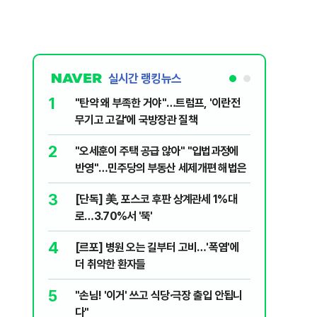
실시간 랭킹뉴스
1
6
"탄약 왜 부족한 거야"…트럼프, '이란전
민주당, 
무기고 고갈'에 국방장관 질책
안부터 
2
7
"오세훈이 주택 공급 않아" "입법과정에
집주인 
반영"…민주당의 부동산 세제개편 해법은
자 보호
3
8
[단독] 美, 포스코 후판 상계관세 1%대
"한도 줄
로…3.70%서 '뚝'
긴 '대출 
4
9
[르포] 병원 오는 길부터 고비…'폭염'에
버핏 "美 
더 취약한 환자들
신호에 
5
10
"손님! '이거' 쓰고 식당·극장 출입 안됩니
與김승원,
다"
"내용 다