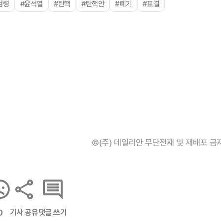
엄령
#윤석열
#탄핵
#탄핵안
#폐기
#표결
©(주) 데일리안 무단전재 및 재배포 금
기사 공유
댓글 쓰기
0