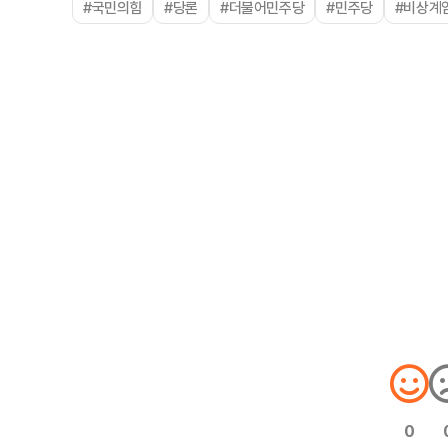
#국민의힘
#당론
#더불어민주당
#민주당
#비상계
0