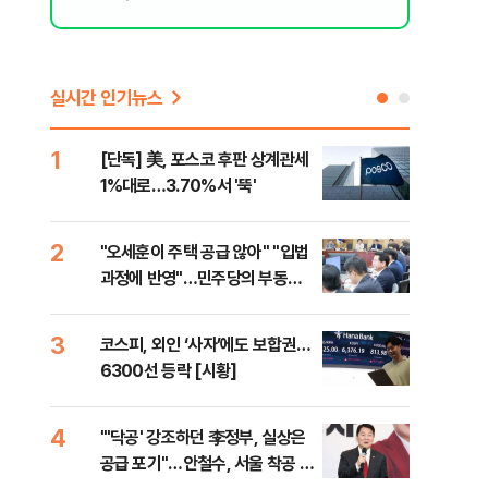
실시간 인기뉴스
1
6
[단독] 美, 포스코 후판 상계관세
[르
1%대로…3.70%서 '뚝'
비…
2
7
"오세훈이 주택 공급 않아" "입법
네이
과정에 반영"…민주당의 부동산
외연
세제개편 해법은
출(
3
8
코스피, 외인 ‘사자’에도 보합권…
[속
6300선 등락 [시황]
감사
4
9
"'닥공' 강조하던 李정부, 실상은
민주
공급 포기"…안철수, 서울 착공 실
공…