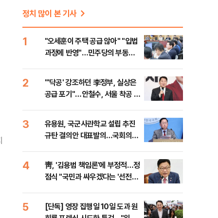
정치 많이 본 기사
1
"오세훈이 주택 공급 않아" "입법
과정에 반영"…민주당의 부동산
세제개편 해법은
2
"'닥공' 강조하던 李정부, 실상은
공급 포기"…안철수, 서울 착공 실
적 미달 비판
3
유용원, 국군사관학교 설립 추진
규탄 결의안 대표발의…국회의원
지
36명 동참
4
靑, '김용범 책임론'에 부정적…정
점식 "국민과 싸우겠다는 '선전포
고'"
5
[단독] 영장 집행일 10일 도과 원