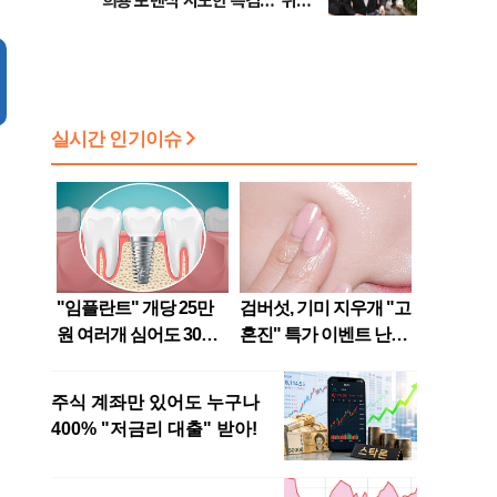
희룡 포렌식 시도한 특검…"위법
증거 수집" 지적