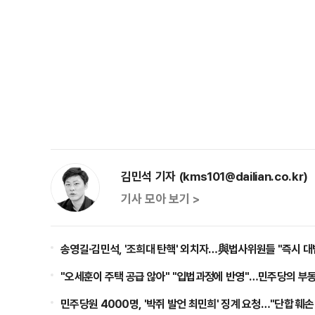
김민석 기자 (kms101@dailian.co.kr)
기사 모아 보기 >
송영길·김민석, '조희대 탄핵' 외치자…與법사위원들 "즉시 
"오세훈이 주택 공급 않아" "입법과정에 반영"…민주당의 부
민주당원 4000명, '박쥐 발언 최민희' 징계 요청…"단합 훼