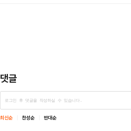
원들은 '탄핵안 부결' 당론에 따라 
의에서는 여당이 '당론 부결'을 정하
부결될 경우 같…
우원식 국회의장은 7일 열린 국회 
통과를 저지했다.이와 관련 이재명 
추안이 국회법에 따라 의결정족수인 
탄대회에서 "대한민국 최악의 리스크
자동 폐기됐다고 밝혔다.이날 탄핵안 
하겠다"고 발언했다.이재명…
민주당 등 야당 의원 192명과 기타 
탄핵안 가결 요건은 재적 의원 3분의
불참하는 방식으로 …
댓글
최신순
찬성순
반대순