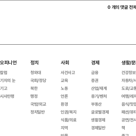
0 개의 댓글 전
오피니언
정치
사회
경제
생활/문
칼럼
청와대
사건사고
금융
건강정보
기자의 눈
국회/정당
교육
증권
자동차/
기고
북한
노동
산업/재계
도로/교
시사만평
행정
언론
중기/벤처
여행/레
국방/외교
환경
부동산
음식/맛
정치일반
인권/복지
글로벌경제
패션/뷰
식품/의료
생활경제
공연/전
지역
경제일반
책
인물
종교