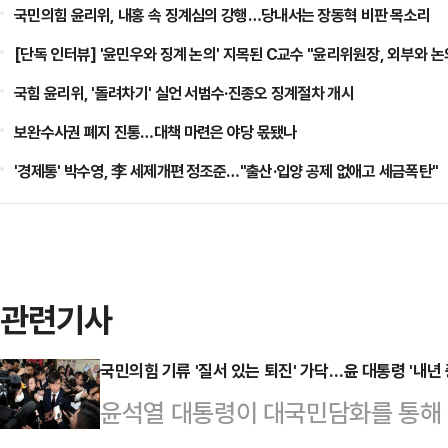
국민의힘 윤리위, 내홍 속 징계심의 강행…당내서는 장동혁 비판 목소리
[단독 인터뷰] '윤민우와 징계 논의' 지목된 C교수 "윤리위원장, 외부와 논
국힘 윤리위, '돌려차기' 실언 서범수·진종오 징계절차 개시
보완수사권 폐지 진통…대책 마련은 야당 몫됐나
'경제통' 박수영, 李 세제개편 정조준…"출산·입양 공제 없애고 세금폭탄"
관련기사
국민의힘 기류 '질서 있는 퇴진' 가닥…윤 대통령 '내년
윤석열 대통령이 대국민담화를 통해