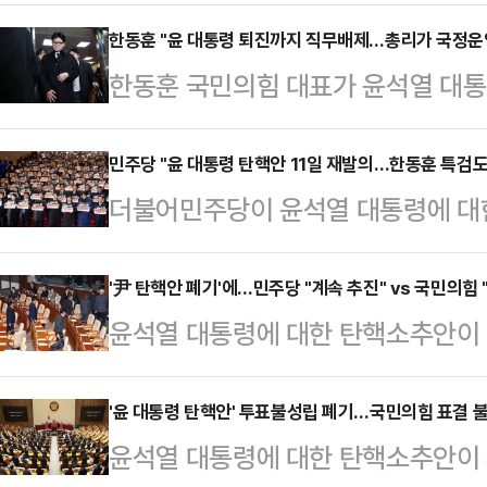
임기 문제까지도 내려놓았다. 이에 따
질서 있는 퇴진이라는 '소프트 랜딩'
한동훈 "윤 대통령 퇴진까지 직무배제…총리가 국정운
한동훈 국민의힘 대표가 윤석열 대통령
추안은 부결하되 이재명 더불어민주
대표는 "대통령은 퇴진 시까지 사실
결 시점을 고려해, 내년 중순 윤 대
과 합의해 국정운영을 챙길 것"이라고
민주당 "윤 대통령 탄핵안 11일 재발의…한동훈 특검도
국민들께 제시할 필요가 있다는 관측
더불어민주당이 윤석열 대통령에 대
며 기자들과 만나 "계엄 선포 이후
대국민담화 직후 국회에 모여 의원총
못해 '투표불성립'으로 자동폐기 된 
송구하다"며 이같이 말했다.그는 "(
부쳐질 탄핵소추안 관련 …
일 재발의해 14일 본회의에서 표결
'尹 탄핵안 폐기'에…민주당 "계속 추진" vs 국민의힘 
다. 그래서 계엄을 막으려 제일 먼저
윤석열 대통령에 대한 탄핵소추안이
은 7일 오후 국회본청에서 열린 의원
하게 한 것이고, 대통령으로 하여금 
자동 폐기되자, 더불어민주당 등 야
으로 특정하지 않았지만 (11일 재발
상 퇴진 약속…
진하겠단 방침을 세웠다. 반면 여당
'윤 대통령 탄핵안' 투표불성립 폐기…국민의힘 표결 
할 것 같다"고 했다.윤 원내대변인은
윤석열 대통령에 대한 탄핵소추안이
임 있는 방식으로 이 위기를 수습하겠
국회 본회의에서 계속 (재발의를) 