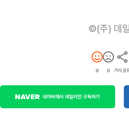
©(주) 데
기사 공
0
0
네이버에서 데일리안 구독하기