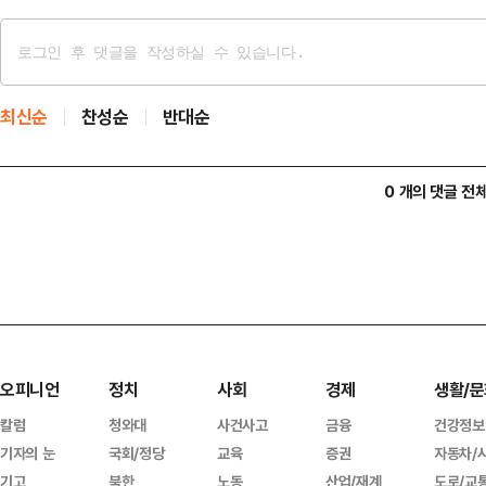
최신순
찬성순
반대순
0 개의 댓글 전
오피니언
정치
사회
경제
생활/문
칼럼
청와대
사건사고
금융
건강정보
기자의 눈
국회/정당
교육
증권
자동차/
기고
북한
노동
산업/재계
도로/교