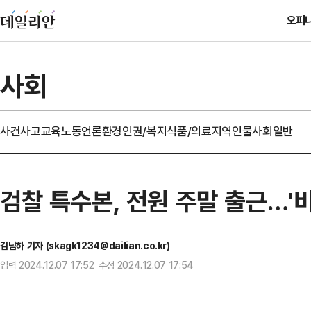
오피
사회
사건사고
교육
노동
언론
환경
인권/복지
식품/의료
지역
인물
사회일반
검찰 특수본, 전원 주말 출근…'
김남하 기자 (skagk1234@dailian.co.kr)
입력 2024.12.07 17:52 수정 2024.12.07 17:54