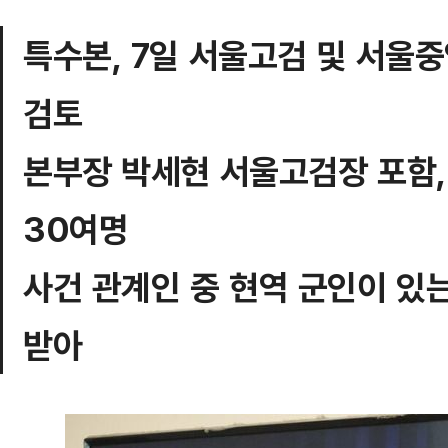
특수본, 7일 서울고검 및 서울
검토
본부장 박세현 서울고검장 포함,
30여명
사건 관계인 중 현역 군인이 있는
받아