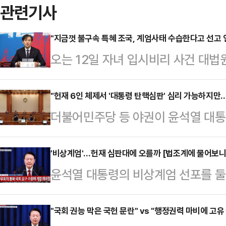
관련기사
"지금껏 불구속 특혜 조국, 계엄사태 수습한다고 선고 
오는 12일 자녀 입시비리 사건 대법
비상계엄 사태 수습을 이유로 선고를
선 사태 수습을 위해 자신의 선고를
"헌재 6인 체제서 '대통령 탄핵심판' 심리 가능하지만…
더불어민주당 등 야권이 윤석열 대
의문이고, 실제 형사사건 상고심에서
보고하면서 헌법재판소(헌재)가 현행 
거의 없다고 보면 된다고 설명했다. 
결정을 내릴 수 있을지 여부가 주목되
'비상계엄'…헌재 심판대에 오를까 [법조계에 물어보니 
책임자를 선출해 해결할 수 있는 문
윤석열 대통령의 비상계엄 선포를 
법재판소장과 이영진, 김기영 전 재판
온 만큼 신변을 정리할 기회도 충분
를 놓고 헌법소원이 제기됐다. 법조
어지면서 정원 9명 중 3명이 공석인
르면 조 대표 …
적으로 너무나 중요한 사안이라 '헌법
"국회 권능 막은 국헌 문란" vs "행정권력 마비에 고유
핵 심판을 심리하는 건 가능할 것이지