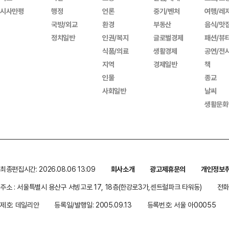
시사만평
행정
언론
중기/벤처
여행/레
국방/외교
환경
부동산
음식/맛
정치일반
인권/복지
글로벌경제
패션/뷰
식품/의료
생활경제
공연/전
지역
경제일반
책
인물
종교
사회일반
날씨
생활문화
최종편집시간: 2026.08.06 13:09
회사소개
광고제휴문의
개인정보
주소 : 서울특별시 용산구 서빙고로 17, 18층(한강로3가,센트럴파크 타워동)
전화 
제호: 데일리안
등록일/발행일: 2005.09.13
등록번호: 서울 아00055