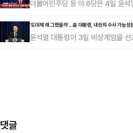
더불어민주당 등 야 6당은 4일 윤
의 목적)이 있다고 판단돼 심리가 이
어려울 것으로 전망했다.이와 관련해
다. 민주당 등은 5일에 탄핵소추안이
회에 병력이 투입된 과정에서 위헌적
일 헌재로 …
이를 표결한다는 계획이다. 탄핵안에
'도대체 왜 그랬을까'…윤 대통령, 내란죄 수사 가능성은
용되는지 등을 중점적으로 따져봐야 
윤석열 대통령이 3일 비상계엄을 선
계엄에 필요한 어떤 요건을 충족하지
민주사회를 위한 변호사모임(민변)은
어민주당이 내란죄로 윤 대통령을 고
상계엄을 발령해 국민주권주의와 권
에 대한 헌법소원 심판을 헌…
려졌다. 법조계에서는 "국회의 계엄 
핵의 사유로 담겼다.법조계에선 현 
도 국회를 물리적으로 폐쇄해 고유권
이에 준하는 국가 비상사태'라고 보기
립 가능성을 높이는 것이다. 내란 
입하고 본청 진입을 시도…
때문에 수사와 기소가 가능하다"고 
엄 선포에 관한 구체적인 과정이 드
하기는 쉽지 않을 것"이라며…
댓글