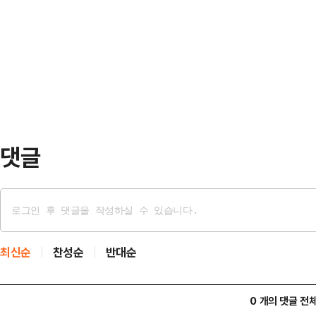
질서 있는 퇴진이라는 '소프트 랜딩'
"국민들의 눈높이에 전혀 맞지 않는,
추안은 부결하되 이재명 더불어민주
언"이라고 평가했다.이어 "현재 대
결 시점을 고려해, 내년 중순 윤 대
자체"라며 "대통령의 즉…
국민들께 제시할 필요가 있다는 관측
대국민담화 직후 국회에 모여 의원총
부쳐질 탄핵소추안 관련 …
댓글
최신순
찬성순
반대순
0 개의 댓글 전