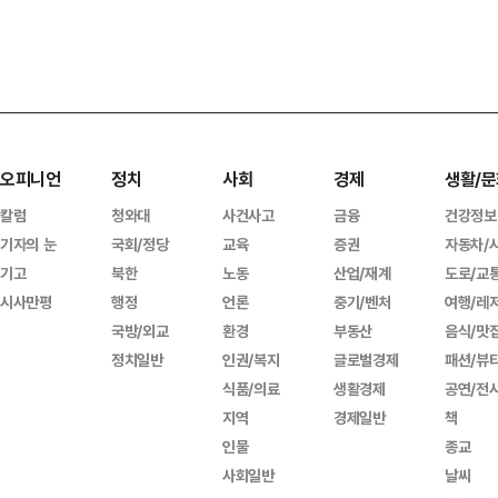
오피니언
정치
사회
경제
생활/문
칼럼
청와대
사건사고
금융
건강정보
기자의 눈
국회/정당
교육
증권
자동차/
기고
북한
노동
산업/재계
도로/교
시사만평
행정
언론
중기/벤처
여행/레
국방/외교
환경
부동산
음식/맛
정치일반
인권/복지
글로벌경제
패션/뷰
식품/의료
생활경제
공연/전
지역
경제일반
책
인물
종교
사회일반
날씨