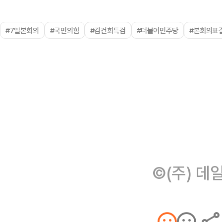
#7일본회의
#국민의힘
#김건희특검
#더불어민주당
#본회의표
©(주) 데