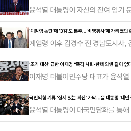
윤석열 대통령이 자신의 잔여 임기 
주당 대표의 '사법 리스크'까지 고려
겠다는 뜻을 밝혔다. 12·3 비상계
'소프트 랜딩'을 고민하는 것으로 보
대국민사과를 하면서, 이른바 '제2 
'계엄령 논란'에 '3김'도 분주…'비명횡사'에 가려졌던
의 대국민담화 직후 국회에서 기자들
계엄령 이후 김경수 전 경남도지사,
히 했다.윤 대통령은 7일 오전 서울 
불가능한 상황이고, 대통령의 조기 
등 범야권의 차기 대권 잠룡으로 분류
와 관련한 대국민담화를 했다. 윤 
과 국민에게 최선의 방…
바빠지고 있다. 탄핵 시계 속도가 빨
'조기 대선' 급한 이재명 "즉각 사퇴·탄핵 외엔 길이 없
이후로 처음이다. 이날 윤 대통령의
이재명 더불어민주당 대표가 윤석열 
홍역을 앓았던 인물들 사이에서 일종의
됐으며, 따라서 질문과 답변과 이뤄
퇴 아니면 탄핵에 의한 조기 퇴진 외
측도 나온다.6일 정치권에 따르면 친
"이번 비상계…
대표는 윤 대통령 탄핵안이 부결된다
국민의힘 기류 '질서 있는 퇴진' 가닥…윤 대통령 '내년
리는 김경수 전 경남도지사는 전날 
윤석열 대통령이 대국민담화를 통해
다고 공언했다.이재명 대표는 7일 
그는 귀국일성으로 윤석열 대통령의 
임기 문제까지도 내려놓았다. 이에 따
회에서 직전에 있었던 윤 대통령의 
황 해소를 위한…