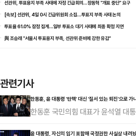
선관위, 투표용지 부족 사태에 자정 긴급회의…장동혁 "개표 중단" 요구
[속보] 선관위, 4일 0시 긴급위원회 소집…투표지 부족 사태 논의
투표율 61.0% 잠정 집계…일부 투표소 대기 사태에 최종 확정 지연
與 조승래 "서울시 투표용지 부족, 선관위 준비에 강한 유감"
관련기사
한동훈, 윤 대통령 '탄핵' 대신 '질서 있는 퇴진'으로 가
한동훈 국민의힘 대표가 윤석열 대
는 아끼면서도, 윤 대통령이 2년 넘
불가능하다는 점을 분명히 했다. '하
윤 대통령, 자신의 임기 포함해 국정권한 사실상 내려