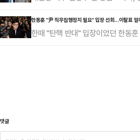
등 범야권의 차기 대권 잠룡으로 분류
책임을 지고 살아야 할 문제”라고 말
"이번 비상계…
바빠지고 있다. 탄핵 시계 속도가 빨
한동훈 "尹 직무집행정지 필요" 입장 선회…이탈표 얼
관해 아픈 기억이 있고 두려움을 느낀
한때 "탄핵 반대" 입장이었던 한동
홍역을 앓았던 인물들 사이에서 일종의
로 다름을 이해하고 상생·공존하는 
지"로 입장을 선회하면서 여당이 요
측도 나온다.6일 정치권에 따르면 친
대립하…
민의힘은 탄핵 자체를 두고 이견을 보
리는 김경수 전 경남도지사는 전날 
서 여당 의원들의 이탈표가 얼마나 
그는 귀국일성으로 윤석열 대통령의 
는 6일 국회에서 열린 최고위원회의
황 해소를 위한…
직을 수행할 경우에는 비상계엄과 같
한민국 국민을 큰 위험에 빠뜨릴 우려
안할 때 대한민국 국민을…
댓글