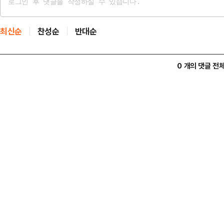
최신순
찬성순
반대순
0 개의 댓글 전