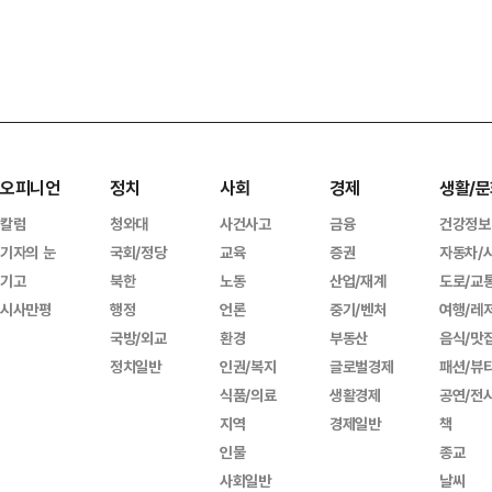
오피니언
정치
사회
경제
생활/문
칼럼
청와대
사건사고
금융
건강정보
기자의 눈
국회/정당
교육
증권
자동차/
기고
북한
노동
산업/재계
도로/교
시사만평
행정
언론
중기/벤처
여행/레
국방/외교
환경
부동산
음식/맛
정치일반
인권/복지
글로벌경제
패션/뷰
식품/의료
생활경제
공연/전
지역
경제일반
책
인물
종교
사회일반
날씨