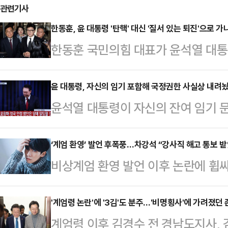
관련기사
한동훈, 윤 대통령 '탄핵' 대신 '질서 있는 퇴진'으로 가
한동훈 국민의힘 대표가 윤석열 대
는 아끼면서도, 윤 대통령이 2년 넘
불가능하다는 점을 분명히 했다. '하
윤 대통령, 자신의 임기 포함해 국정권한 사실상 내려
윤석열 대통령이 자신의 잔여 임기 
주당 대표의 '사법 리스크'까지 고려
겠다는 뜻을 밝혔다. 12·3 비상계
'소프트 랜딩'을 고민하는 것으로 보
대국민사과를 하면서, 이른바 '제2 
‘계엄 환영’ 발언 후폭풍…차강석 “강사직 해고 통보 
의 대국민담화 직후 국회에서 기자들
비상계엄 환영 발언 이후 논란에 휩
히 했다.윤 대통령은 7일 오전 서울 
불가능한 상황이고, 대통령의 조기 
당했다고 털어놨다.차강석은 지난 6
와 관련한 대국민담화를 했다. 윤 
과 국민에게 최선의 방…
던 곳에서 오늘 해고 통보를 받았다”
'계엄령 논란'에 '3김'도 분주…'비명횡사'에 가려졌던
이후로 처음이다. 이날 윤 대통령의
계엄령 이후 김경수 전 경남도지사,
말이 누군가에겐 상처가 될 수 있고,
됐으며, 따라서 질문과 답변과 이뤄