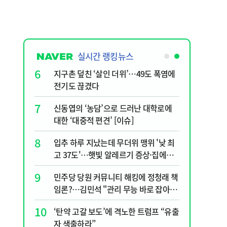
실시간 랭킹뉴스
1
6
"숙련된 모습" 통영 60대女 살인사건,
지구촌 덮
미제로 갈 가능성 있나…범인의 실체
전기도 
는?
2
7
천안 교회서 의식 잃은 11세 어린이 숨
신동엽의
져…경찰, 학대 치사 여부 수사
대한 ‘대
3
8
李, '개미 반발'에 'ISA 개편안' 질타?…
입추 하루
국민의힘 "'남 탓 쇼' 멈춰라"
고 37
할 수 있
4
9
부산 앞바다에 기름 유출한 러시아 화물
민주당 
선…해경 적발
임론?…
야"
5
10
호르무즈 뒤흔드는 이란 강경파…“합의
‘탄약 고
해도 또 뒤집힌다”
자 색출