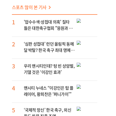
스포츠 많이 본 기사
1
'압수수색·성접대 의혹' 질타
들은 대한축구협회 "응원과 칭
찬 받을 수 있는 조직으로…"
2
‘심판 성접대’ 런던 올림픽 동메
달 박탈? 한국 축구 최대 명예
실추
3
우리 맨시티인데? 텅 빈 상암벌,
기댈 것은 ‘이강인 효과’
4
맨시티 누네스 “이강인은 탑 플
레이어, 황희찬은 ‘퍼니가이’”
5
‘국제적 망신’ 한국 축구, 외신