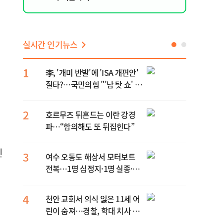
실시간 인기뉴스
1
6
李, '개미 반발'에 'ISA 개편안'
민주
질타?…국민의힘 "'남 탓 쇼' 멈
정청
춰라"
무능
2
7
호르무즈 뒤흔드는 이란 강경
UA
파…“합의해도 또 뒤집힌다”
줄이
상”
진
3
8
여수 오동도 해상서 모터보트
손현
전복…1명 심정지·1명 실종·3
대통
명 경상
4
9
천안 교회서 의식 잃은 11세 어
[주
린이 숨져…경찰, 학대 치사 여
다?