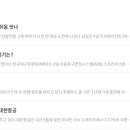
아쉬움 씻나
선발진을 구축하며 다시 한 번 대권 도전에 나선다.삼성은 6일 프리에이전트(FA)
을 동시에 발표했다.우선 후라도와 계약금 30만달러, 연봉 70만달러의 조건에 사인
균자책점 3.01, WHIP 1.13을 기록했다. KBO리그에 합류하기 전에는 메이저리그
치기는?
라도는 타자 …
 전망이다.한국야구위원회(KBO)는 4일 자동투구판정시스템(ABS) 스트라이크존 
. 제6차 실행위원회(3일)를 통해 10개 구단 단장들이 논의하고 의결한 내용을 바탕
인트 하향 조정한다. 신장 180㎝인 타자를 기준으로 했을 때, 약 1㎝씩 스트라이크
 “높은 코스 공략이…
 타이거즈의 두 번째 왕조를 바라고 있다.최형우는 올 시즌 116경기에 출전해 타율
 보탰다.최형우의 활약이 놀라운 점은 그가 마흔을 훌쩍 넘긴 나이에도 여전한 경쟁력을
 마지막 퍼즐이 되었던 최형우는 지난 8년간 이렇다 할 기복 없이 팀 타선을 지켰고
 대한항공
 다가올 골든글러브 …
고 있다.대한항공은 지난 5월에 열린 외국인 선수 드래프트에서 3.57%의 지명
 요스바니)와 시즌을 시작했다. 하지만 요스바니가 10월 23일 한국전력과 경기서