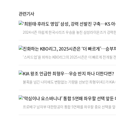
관련기사
‘최원태·후라도 영입’ 삼성, 강력 선발진 구축…KS 
2024시즌 아쉽게 한국시리즈 우승을 놓친 삼성라이온즈가 강력한 
자격을 얻은 최원태(27)와 외국인 투수 아리엘 후라도(28) 영입
다.지난 2년간 키움에서 뛴 후라도는 KBO리그 통산 21승16패, 평
진화하는 KBO리그, 2025시즌은 ‘더 빠르게’…승부
에서 통산 12승16패, 평균자책점 5.97을 기록한 바 있다.특히 후
‘스피드업’을 꾀하는 KBO리그의 2025시즌은 더 빠르게 전개될
정 등 2025년 시즌 운영 변화를 발표했다.먼저 ABS에 손을 댄다
로 ABS 스트라이크존을 재설정했다. 상단과 하단 모두 0.6% 포
KIA 왕조 언급한 최형우…우승 반지 하나 더한다면?
이 상단과 하단 모두 아래로 이동한다.ABS 도입 이후 현장에서는
불혹을 넘긴 나이에도 변함없는 기량을 선보인 최형우(41)가 KIA
0.280 22홈런 109타점을 기록하며 KIA 통합 우승에 큰 힘을
발휘하고 있다는 것.지난 2017년 KIA로 이적하자마자 팀 우승의
‘막심이냐 요스바니냐’ 통합 5연패 좌우할 선택 앞둔
다시 한 번 우승의 주역이 되며 자신의 가치를 입증했다.최형우는
프로배구 남자부 대한항공이 통합 5연패를 좌우할 중요 선택을 앞두
확률을 뚫고 전체 1순위로 선택한 요스바니 에르난데스(33·등록명