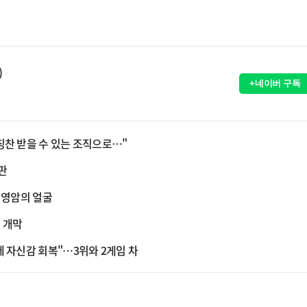
)
+네이버 구독
칭찬 받을 수 있는 조직으로…"
구판
 영암의 얼굴
일 개막
데 자신감 회복"…3위와 2게임 차