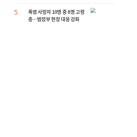
부 수사
5
10
폭염 사망자 10명 중 8명 고령
송영
층…범정부 현장 대응 강화
단 
"당