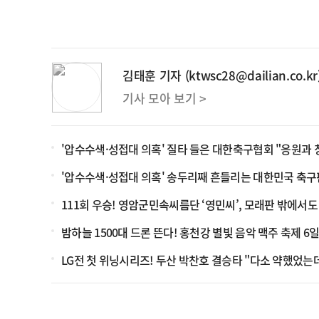
김태훈 기자 (ktwsc28@dailian.co.kr
기사 모아 보기 >
'압수수색·성접대 의혹' 질타 들은 대한축구협회 "응원과 
'압수수색·성접대 의혹' 송두리째 흔들리는 대한민국 축
111회 우승! 영암군민속씨름단 ‘영민씨’, 모래판 밖에서도
밤하늘 1500대 드론 뜬다! 홍천강 별빛 음악 맥주 축제 6
LG전 첫 위닝시리즈! 두산 박찬호 결승타 "다소 약했었는