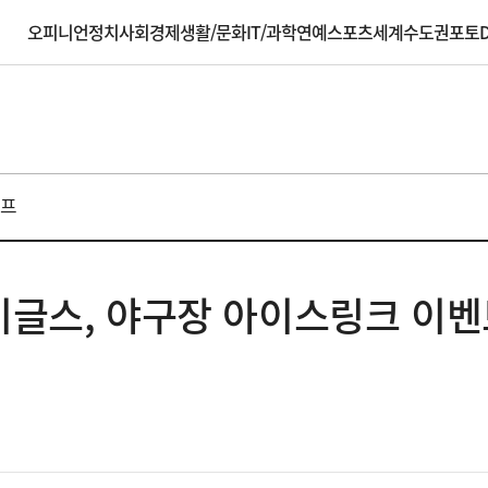
오피니언
정치
사회
경제
생활/문화
IT/과학
연예
스포츠
세계
수도권
포토
D
프
 이글스, 야구장 아이스링크 이벤