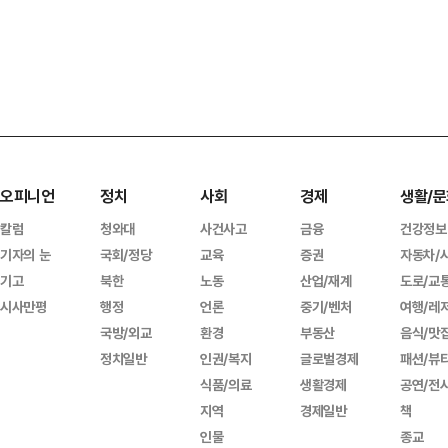
오피니언
정치
사회
경제
생활/문
칼럼
청와대
사건사고
금융
건강정보
기자의 눈
국회/정당
교육
증권
자동차/
기고
북한
노동
산업/재계
도로/교
시사만평
행정
언론
중기/벤처
여행/레
국방/외교
환경
부동산
음식/맛
정치일반
인권/복지
글로벌경제
패션/뷰
식품/의료
생활경제
공연/전
지역
경제일반
책
인물
종교