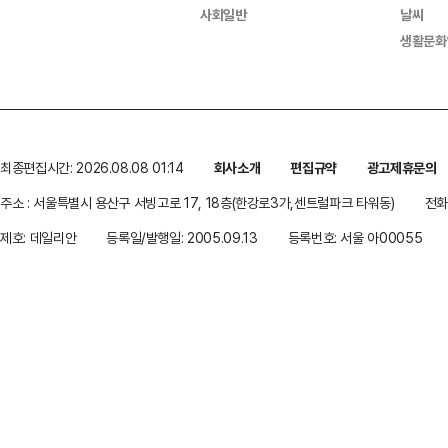
사회일반
날씨
생활문화
최종편집시간: 2026.08.08 01:14
회사소개
편집규약
광고제휴문의
주소 : 서울특별시 용산구 서빙고로 17, 18층(한강로3가,센트럴파크 타워동)
전화 
제호: 데일리안
등록일/발행일: 2005.09.13
등록번호: 서울 아00055