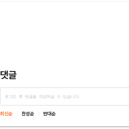
포천의 한 빈집을 주민들을 위한 쌈
세·규제 완화 등을 통해 미국 중심의
안으로 보인다.…
으로 조성했다고 5일 밝혔다.‘경기도
예상된다고 밝혔다.보고서는 트럼프
집정비 사업에 민간 자원봉사단체라는
우리나라 경제 및 주요 산업에 미칠 
역 예비역 부사관 위주의 50여명으로
에 효과적으로 대…
관 협력 빈집정비는 이번이 전국 최
시 신읍7동 마을회관 앞 주택가 빈
주민들에게 휴식을…
댓글
최신순
찬성순
반대순