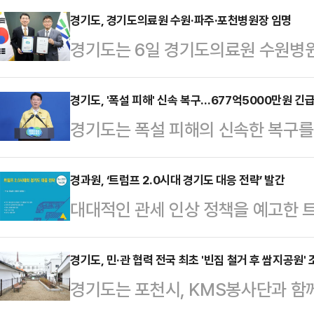
참여 우수기업 32곳을 선정했다.납
경기도, 경기도의료원 수원·파주·포천병원장 임명
경기도는 6일 경기도의료원 수원병원
수준 이상 변동하면 그 변동분을 납
파주병원장과 포천병원장은 전 병원장
내 지자체 가운데서는 경기도가 처음
했다.김성중 경기도 행정1부지사는
경기도, '폭설 피해' 신속 복구…677억5000만원 긴
수기업으로 선정된 위탁기업은 △
경기도는 폭설 피해의 신속한 복구를 
만 공공의료에 대한 도민들의 불안감
양정밀 △㈜퓨리움 △㈜정원주철 
기로 결정했다고 6일 밝혔다.김성중
써달라”고 당부했다.김덕원 신임 수
삼형금속㈜ △대한주강㈜ △㈜동
을 통해폭설 피해 복구를 위해 지난달 
경과원, ‘트럼프 2.0시대 경기도 대응 전략’ 발간
료 이후 직무대행자로서 병원의 경영
대대적인 관세 인상 정책을 예고한 
금·예비비·특별조정교부금 등 376억
십과 자질을 인정받아 신임 수원병
중심의 글로벌 경제·산업 재편이 가
의 재정을 긴급 지원한다고 강조했다
남순 포천병원장은 지난 6년간 공공
제과학진흥원(이하 경과원)은 5일 발
경기도, 민·관 협력 전국 최초 '빈집 철거 후 쌈지공원' 
안성과 평택시 등 피해현장 방문 당
경기도는 포천시, KMS봉사단과 함께
전략’ 보고서에서 트럼프 2기 행정부
으로 빠른 시간 내에 (피해를) 복구