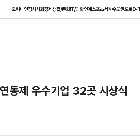
오피니언
정치
사회
경제
생활/문화
IT/과학
연예
스포츠
세계
수도권
포토
D-
 연동제 우수기업 32곳 시상식