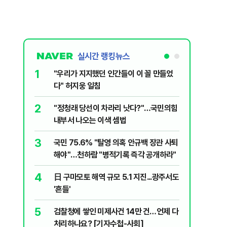
실시간 랭킹뉴스
1
6
"우리가 지지했던 인간들이 이 꼴 만들었
태풍 '돌
다" 허지웅 일침
"8월 중
2
7
​"정청래 당선이 차라리 낫다?"…국민의힘
정청래, 
내부서 나오는 이색 셈법
대고 대통
3
8
국민 75.6% "탈영 의혹 안규백 장관 사퇴
'화장실서
해야"…천하람 "병적기록 즉각 공개하라"
기하던 男
4
9
日 구마모토 해역 규모 5.1 지진...광주서도
‘풀옵션 
'흔들'
날 1만대
5
10
검찰청에 쌓인 미제사건 14만 건…언제 다
'노무현 
처리하나요? [기자수첩-사회]
與…한동훈