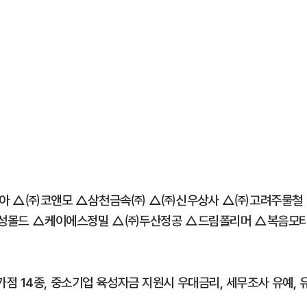
리아 △㈜코앤모 △삼천금속㈜ △㈜신우상사 △㈜고려주물철
성몰드 △케이에스정밀 △㈜두산정공 △드림폴리머 △복음모
점 14종, 중소기업 육성자금 지원시 우대금리, 세무조사 유예, 