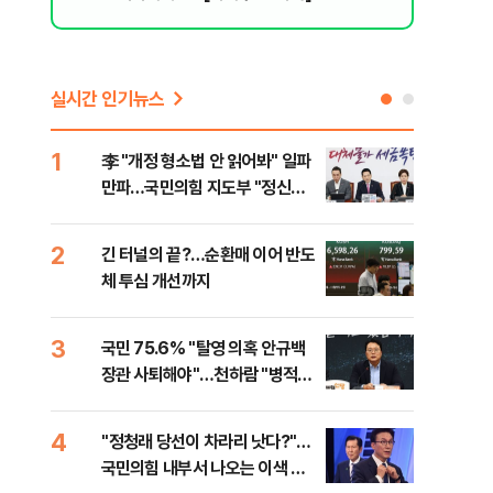
실시간 인기뉴스
1
6
李 "개정 형소법 안 읽어봐" 일파
검찰
만파…국민의힘 지도부 "정신세
건…
계 궁금하다"
수첩
2
7
긴 터널의 끝?…순환매 이어 반도
부동
체 투심 개선까지
개편
3
8
국민 75.6% "탈영 의혹 안규백
[부
장관 사퇴해야"…천하람 "병적기
뮤니
록 즉각 공개하라"
4
9
​"정청래 당선이 차라리 낫다?"…
[단
국민의힘 내부서 나오는 이색 셈
희룡