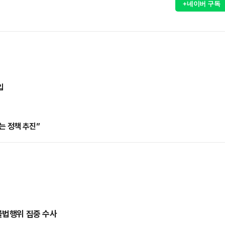
+네이버 구독
입
는 정책 추진”
불법행위 집중 수사