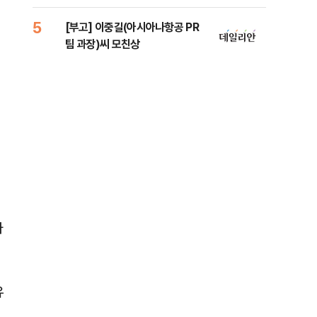
법
증거
5
10
[부고] 이중길(아시아나항공 PR
[속
팀 과장)씨 모친상
드카
타
유