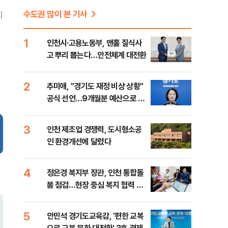
수도권 많이 본 기사
지
1
인천시·고용노동부, 맨홀 질식사
고 뿌리 뽑는다…안전체계 대전환
2
추미애, "경기도 재정 비상 상황"
공식 선언…9개월분 예산으로 민
생사업 중단
3
인천 제조업 경쟁력, 도시형소공
인 환경개선에 달렸다
4
정은경 복지부 장관, 인천 통합돌
봄 점검…현장 중심 복지 협력 강
화
5
안민석 경기도교육감, '편한 교복