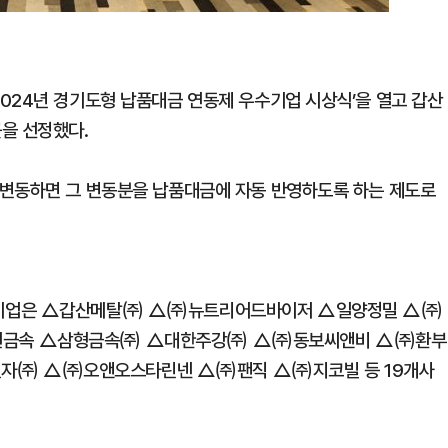
024년 경기도형 납품대금 연동제 우수기업 시상식’을 열고 갑산
을 선정했다.
 변동하면 그 변동분을 납품대금에 자동 반영하도록 하는 제도로
탁기업은 △갑산메탈㈜ △㈜뉴트리어드바이저 △일양정밀 △㈜
원금속 △삼형금속㈜ △대한주강㈜ △㈜동보씨앤비 △㈜환부
자㈜ △㈜오앤오스타린넨 △㈜팬직 △㈜지코빌 등 19개사