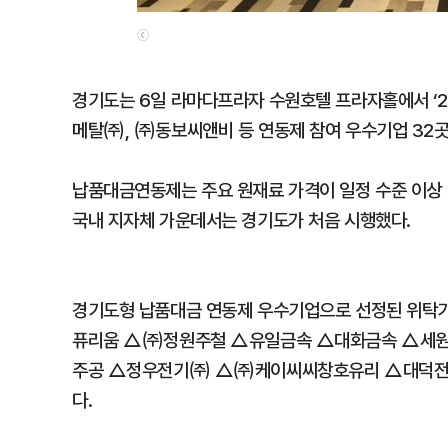
ⓒ
경기도는 6일 라마다프라자 수원호텔 프라자홀에서 ‘2
메탈㈜, ㈜동보씨앤비 등 연동제 참여 우수기업 32곳
납품대금연동제는 주요 원재료 가격이 일정 수준 이상
국내 지자체 가운데서는 경기도가 처음 시행했다.
경기도형 납품대금 연동제 우수기업으로 선정된 위
퓨리움 △㈜정원주철 △유일금속 △대화금속 △세
주공 △정우전기㈜ △㈜케이씨씨창호유리 △대덕전
다.