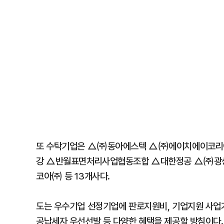
또 수탁기업은 △㈜동아에스텍 △㈜에이치에이코
강 △반월표면처리사업협동조합 △대한정공 △㈜광
코아㈜ 등 13개사다.
도는 우수기업 선정기업에 판로지원비, 기업지원 사업가
공납세자 우선선발 등 다양한 혜택을 제공할 방침이다.