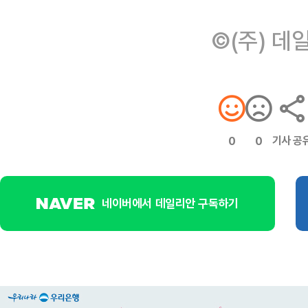
©(주) 데
기사 공
0
0
네이버에서 데일리안 구독하기