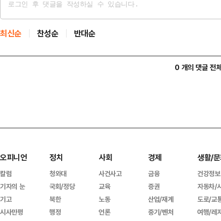
최신순
찬성순
반대순
0 개의 댓글 전
오피니언
정치
사회
경제
생활/문
칼럼
청와대
사건사고
금융
건강정보
기자의 눈
국회/정당
교육
증권
자동차/
기고
북한
노동
산업/재계
도로/교
시사만평
행정
언론
중기/벤처
여행/레