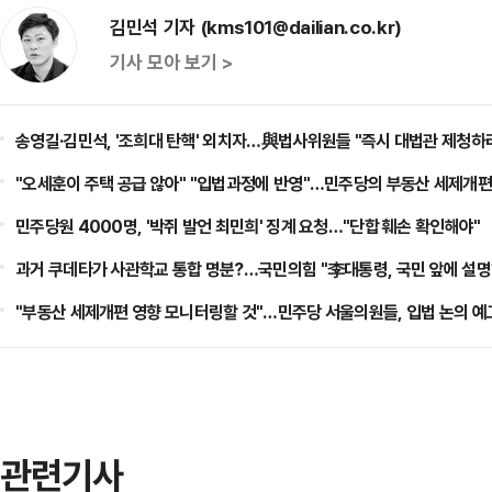
김민석 기자 (kms101@dailian.co.kr)
기사 모아 보기 >
송영길·김민석, '조희대 탄핵' 외치자…與법사위원들 "즉시 대법관 제청하
"오세훈이 주택 공급 않아" "입법과정에 반영"…민주당의 부동산 세제개편
민주당원 4000명, '박쥐 발언 최민희' 징계 요청…"단합 훼손 확인해야"
과거 쿠데타가 사관학교 통합 명분?…국민의힘 "李대통령, 국민 앞에 설명
"부동산 세제개편 영향 모니터링할 것"…민주당 서울의원들, 입법 논의 예
관련기사