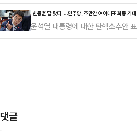
계엄과 같은 극단적 행동이 재현될 
다"고 했다. '탄핵 반대 당…
"한동훈 답 왔다"…민주당, 조만간 여야대표 회동 기대
빠뜨릴 우려가 크다"며 이같이 말했다
윤석열 대통령에 대한 탄핵소추안 표
대통령이 주요 정치인 등을 반국가
더불어민주당 대표가 제안한 여야 대
게 체포하도록 지시했다는 사실을 
"조금만 시간을 달라"고 답했다고 
인은 6일 국회에서 열린 비상대책회의
점에 대해 "이런 상황에서 (회동 시
은 아니다"라며 "한 대표 측에서 '조
다. 조만간 회동이 이뤄지지 않을까
변인은 오는 7…
댓글