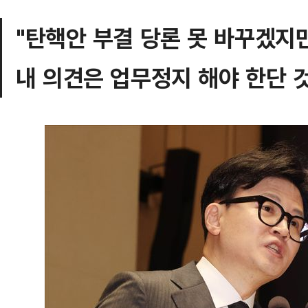
"탄핵안 부결 당론 못 바꾸겠지
내 의견은 업무정지 해야 한단 것