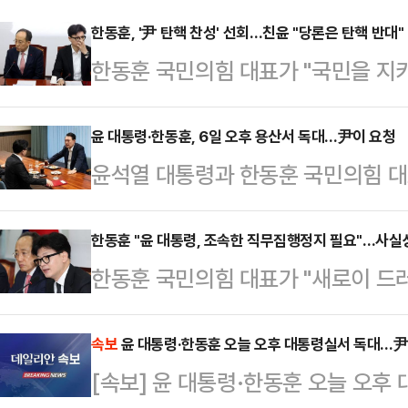
한동훈, '尹 탄핵 찬성' 선회…친윤 "당론은 탄핵 반대"
한동훈 국민의힘 대표가 "국민을 지
집행정지가 필요하다"며 사실상 탄핵 
계는 "당론은 탄핵 반대"라며 거세게
윤 대통령·한동훈, 6일 오후 용산서 독대…尹이 요청
윤석열 대통령과 한동훈 국민의힘 대
서 열린 최고위원회의에서 "새로이 
독대를 할 것으로 알려졌다. 이번 독
민을 지키기 위해 윤석열 대통령의 
로 전해졌다.이날 여권에 따르면, 윤
한동훈 "윤 대통령, 조속한 직무집행정지 필요"…사실
다.이와 관련해 추경호 원내대표는 
한동훈 국민의힘 대표가 "새로이 드
후폭풍 수습과 더불어민주당의 발의한
전최고위는 토론하는 자리가 아니었다
을 지키기 위해 윤석열 대통령의 조
할 것으로 알려졌다.한 대표는 이날
다. 최고위원회의 전 이루어진 …
추안 찬성으로 돌아선 입장을 밝혔다
속보
윤 대통령·한동훈 오늘 오후 대통령실서 독대…尹
이 주요 정치인들을 반국가세력이라
[속보] 윤 대통령·한동훈 오늘 오후
위원회의에서 "윤석열 대통령이 대
지시했던 사실이 드러났다"며 "윤 