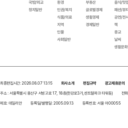
국방/외교
환경
부동산
음식/맛
정치일반
인권/복지
글로벌경제
패션/뷰
식품/의료
생활경제
공연/전
지역
경제일반
책
인물
종교
사회일반
날씨
생활문화
최종편집시간: 2026.08.07 13:15
회사소개
편집규약
광고제휴문의
주소 : 서울특별시 용산구 서빙고로 17, 18층(한강로3가,센트럴파크 타워동)
전화 
제호: 데일리안
등록일/발행일: 2005.09.13
등록번호: 서울 아00055