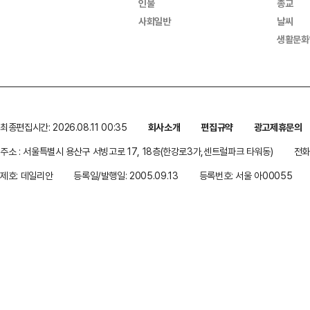
인물
종교
사회일반
날씨
생활문화
최종편집시간: 2026.08.11 00:35
회사소개
편집규약
광고제휴문의
주소 : 서울특별시 용산구 서빙고로 17, 18층(한강로3가,센트럴파크 타워동)
전화 
제호: 데일리안
등록일/발행일: 2005.09.13
등록번호: 서울 아00055