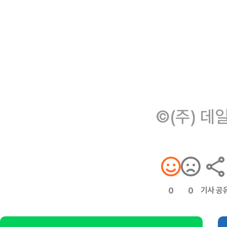
©(주) 데
기사 공
0
0