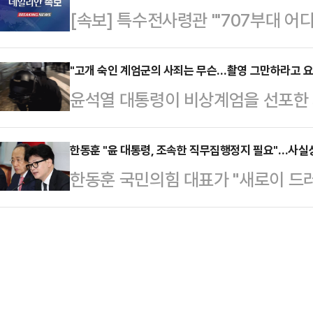
[속보] 특수전사령관 "'707부대 어
려졌다. 팬클럽은 "안 전 지사 아들 
화통신은 4일 '서울의 겨울: 윤석열
을 위해 올린다. 오랜만에 지사님도
를 통해 계엄령…
"고개 숙인 계엄군의 사죄는 무슨…촬영 그만하라고 요
전 지사는 충남지사 재임 시절인 20
윤석열 대통령이 비상계엄을 선포한 지
비서였던 김지은 씨를 상대로 여러 차
장 계엄군 청년이 시민에게 고개 숙인
등…
이 나오고 있다.허재현 리포액트 기자
한동훈 "윤 대통령, 조속한 직무집행정지 필요"…사실
한동훈 국민의힘 대표가 "새로이 드
리를 굽히고 고개를 숙인 한 계엄군의
을 지키기 위해 윤석열 대통령의 조
회 앞으로 몰려온 시민들에게 허리 숙
추안 찬성으로 돌아선 입장을 밝혔다
한 계엄군인이 있었다"며 "쫓아오는 저에
위원회의에서 "윤석열 대통령이 대
며 '죄송합니다' 말하던 그 짧은 순
계엄과 같은 극단적 행동이 재현될 
서 …