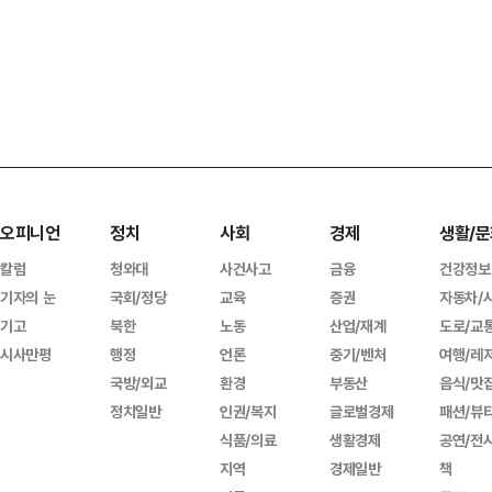
오피니언
정치
사회
경제
생활/문
칼럼
청와대
사건사고
금융
건강정보
기자의 눈
국회/정당
교육
증권
자동차/
기고
북한
노동
산업/재계
도로/교
시사만평
행정
언론
중기/벤처
여행/레
국방/외교
환경
부동산
음식/맛
정치일반
인권/복지
글로벌경제
패션/뷰
식품/의료
생활경제
공연/전
지역
경제일반
책