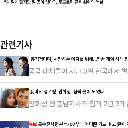
“술 팔게 했지만 팔 곳이 없다”…푸드트럭 규제 완화의 역설
관련기사
"충격적이다, 사랑하는 여자를 위해…" 尹 계엄 사태 
중국 매체들이 지난 3일 한국에서 
령의 부인 김건희 여사가 있다는 분
TV(CCTV), 영자지 글로벌타임스
'女비서 성폭행' 안희정, 활짝 웃어 보였다
안희정 전 충남지사가 칩거 2년 3개
한국의 계엄령 사태를 긴급히 보도했다
난 2일 서울 강서구의 한 호텔에서 
등을 생중계하고, 해당 보도 영상은
함께 참석했다.안 전 지사의 아들이 
속보
특수전사령관 "'707부대 어디쯤 가느냐'고 尹이 
등에서 매체별로 수십 만건의 조회수