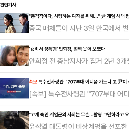
관련기사
"충격적이다, 사랑하는 여자를 위해…" 尹 계엄 사태 
중국 매체들이 지난 3일 한국에서 
령의 부인 김건희 여사가 있다는 분
TV(CCTV), 영자지 글로벌타임스
'女비서 성폭행' 안희정, 활짝 웃어 보였다
안희정 전 충남지사가 칩거 2년 3개
한국의 계엄령 사태를 긴급히 보도했다
난 2일 서울 강서구의 한 호텔에서 
등을 생중계하고, 해당 보도 영상은
함께 참석했다.안 전 지사의 아들이 
속보
특수전사령관 "'707부대 어디쯤 가느냐'고 尹이 
등에서 매체별로 수십 만건의 조회수
[속보] 특수전사령관 "'707부대 어
려졌다. 팬클럽은 "안 전 지사 아들 
화통신은 4일 '서울의 겨울: 윤석열
을 위해 올린다. 오랜만에 지사님도
를 통해 계엄령…
"고개 숙인 계엄군의 사죄는 무슨…촬영 그만하라고 요
전 지사는 충남지사 재임 시절인 20
윤석열 대통령이 비상계엄을 선포한 지
비서였던 김지은 씨를 상대로 여러 차