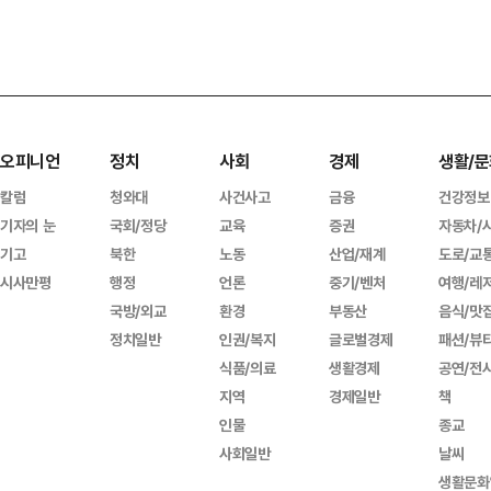
오피니언
정치
사회
경제
생활/문
칼럼
청와대
사건사고
금융
건강정보
기자의 눈
국회/정당
교육
증권
자동차/
기고
북한
노동
산업/재계
도로/교
시사만평
행정
언론
중기/벤처
여행/레
국방/외교
환경
부동산
음식/맛
정치일반
인권/복지
글로벌경제
패션/뷰
식품/의료
생활경제
공연/전
지역
경제일반
책
인물
종교
사회일반
날씨
생활문화