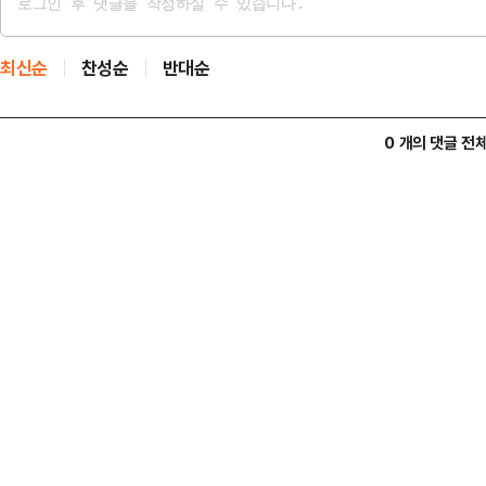
최신순
찬성순
반대순
0 개의 댓글 전