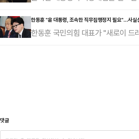
장 계엄군 청년이 시민에게 고개 숙인
등…
이 나오고 있다.허재현 리포액트 기자
한동훈 "윤 대통령, 조속한 직무집행정지 필요"…사실
한동훈 국민의힘 대표가 "새로이 드
리를 굽히고 고개를 숙인 한 계엄군의
을 지키기 위해 윤석열 대통령의 조
회 앞으로 몰려온 시민들에게 허리 숙
추안 찬성으로 돌아선 입장을 밝혔다
한 계엄군인이 있었다"며 "쫓아오는 저에
위원회의에서 "윤석열 대통령이 대
며 '죄송합니다' 말하던 그 짧은 순
계엄과 같은 극단적 행동이 재현될 
서 …
빠뜨릴 우려가 크다"며 이같이 말했다
대통령이 주요 정치인 등을 반국가
게 체포하도록 지시했다는 사실을 
댓글