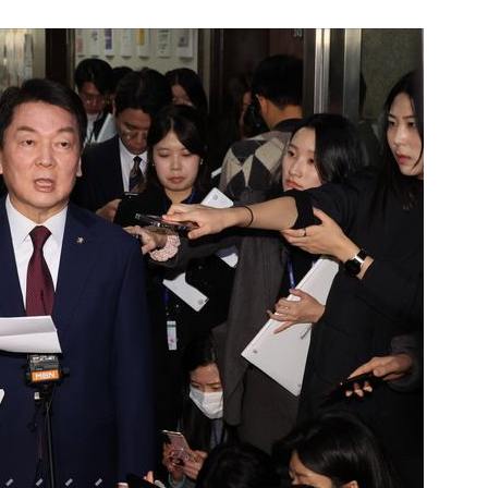
1
[속보] '길이 1.5m' 안동 물
이 출몰…한때 시민 대피 소동
2
"편해서 매일 신었는데"...전
'크록스'의 숨은 위험
3
송영길·김민석, '조희대 탄핵'
법사위원들 "즉시 대법관 제청
4
박지원이 본 호남 당심…"李대
함께한 김민석에 갈 것"
5
SK하이닉스, 주당 375원 
가 주주환원책 3분기 발표