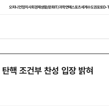
오피니언
정치
사회
경제
생활/문화
IT/과학
연예
스포츠
세계
수도권
포토
D-
 탄핵 조건부 찬성 입장 밝혀