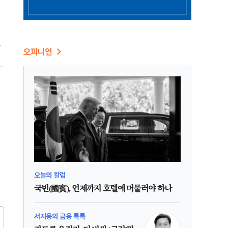
,
며
오피니언
할
오늘의 칼럼
국빈(國賓), 언제까지 호텔에 머물러야 하나
서지용의 금융 톡톡