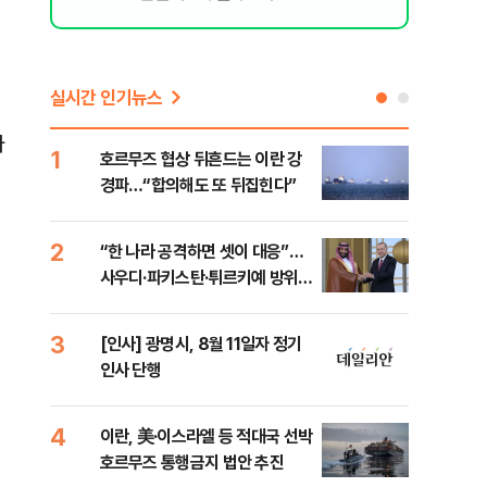
실시간 인기뉴스
나
1
6
호르무즈 협상 뒤흔드는 이란 강
美 
경파…“합의해도 또 뒤집힌다”
일자
2
7
“한 나라 공격하면 셋이 대응”…
"실
사우디·파키스탄·튀르키예 방위동
투협
맹 출범
분석
3
8
[인사] 광명시, 8월 11일자 정기
北 
인사 단행
미일
다”
4
9
이란, 美·이스라엘 등 적대국 선박
[데
호르무즈 통행금지 법안 추진
켜진