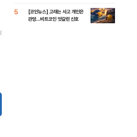
오른
5
10
[코인뉴스] 고래는 사고 개인은
“우
관망…비트코인 엇갈린 신호
러…
지