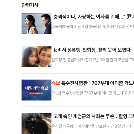
관련기사
"충격적이다, 사랑하는 여자를 위해…" 尹
중국 매체들이 지난 3일 한국에서 벌어진 계엄령 선포
국중앙TV(CCTV), 영자지 글로벌타임스, 신화통신,
회 앞 현장 상황 등을 생중계하고, 해당 보도 영상은
다.대표적인 관영매체 신화통신은 4일 '서울의 겨울:
'女비서 성폭행' 안희정, 활짝 웃어 보였다
안희정 전 충남지사가 칩거 2년 3개월 만에 모습을 드
원 씨와 함께 참석했다.안 전 지사의 아들이 혼사를 치른
석 못 하신 분들을 위해 올린다. 오랜만에 지사님도 여
듬해 2월까지 당시 수행비서였던 김지은 씨를 상대로 여
속보
특수전사령관 "'707부대 어디쯤 가느
[속보] 특수전사령관 "'707부대 어디쯤 가느냐'고 尹
"고개 숙인 계엄군의 사죄는 무슨…촬영 그
윤석열 대통령이 비상계엄을 선포한 지난 3일 밤 국회
린 의견이 나오고 있다.허재현 리포액트 기자는 지난 