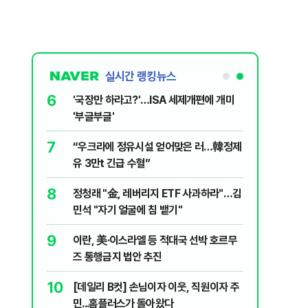
실시간 랭킹뉴스
6
놀이장서 구렁
'국장만 하라고?'…ISA 세제개편에 개미
'부글부글'
7
문가가 경고한
“우크라에 정유시설 얻어맞은 러…韓정제
유 3만t 긴급 수혈”
8
 외치자…與
정청래 "金, 레버리지 ETF 사과하라"…김
하라"
민석 "자기 얼굴에 침 뱉기"
9
통령과 1년
이란, 美·이스라엘 등 적대국 선박 호르무
즈 통행금지 법안 추진
10
분기배당…추
[데일리 B컷] 손님이자 이웃, 직원이자 주
민...홈플러스가 돌아왔다