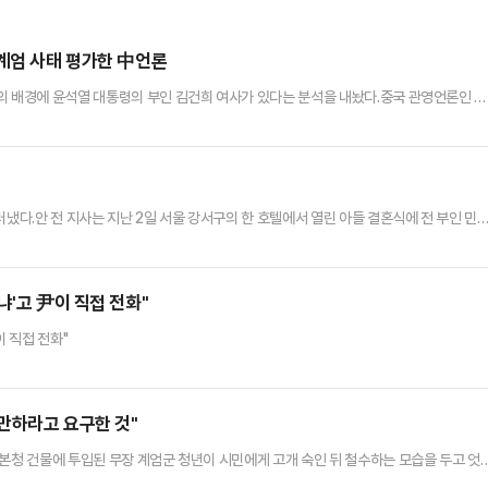
 계엄 사태 평가한 中언론
의 배경에 윤석열 대통령의 부인 김건희 여사가 있다는 분석을 내놨다.중국 관영언론인 중
 환구시보 등 중화권 매체들은 한국의 계엄령 사태를 긴급히 보도했다. 특히 서울 여의도 
 중국 사회관계망서비스(SNS)인 바이두 등에서 매체별로 수십 만건의 조회수를 기록하고 
 윤석열의 6시간 계엄령 희극'이라는 제목의 기사를 통해 계엄령…
러냈다.안 전 지사는 지난 2일 서울 강서구의 한 호텔에서 열린 아들 결혼식에 전 부인 민
 일은 그의 팬클럽을 통해 알려졌다. 팬클럽은 "안 전 지사 아들 결혼식에 다녀왔다"며 "
사님도 환하게 웃으셨다"고 전했다.안 전 지사는 충남지사 재임 시절인 2017년 7월부터 
러 차례 성폭행 및 업무상 위력에 의한 추행 등…
냐'고 尹이 직접 전화"
이 직접 전화"
만하라고 요구한 것"
 본청 건물에 투입된 무장 계엄군 청년이 시민에게 고개 숙인 뒤 철수하는 모습을 두고 엇
4일 자신의 페이스북을 통해 허리를 굽히고 고개를 숙인 한 계엄군의 사진을 올렸다.그는