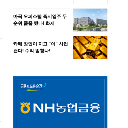
국
있
주
참
이
갈