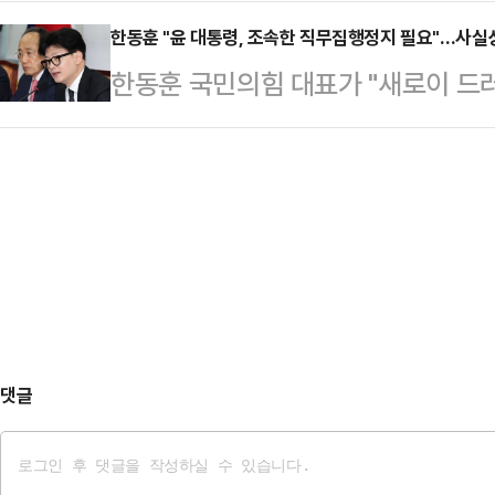
장 계엄군 청년이 시민에게 고개 숙인
등…
이 나오고 있다.허재현 리포액트 기자
한동훈 "윤 대통령, 조속한 직무집행정지 필요"…사실
한동훈 국민의힘 대표가 "새로이 드
리를 굽히고 고개를 숙인 한 계엄군의
을 지키기 위해 윤석열 대통령의 조
회 앞으로 몰려온 시민들에게 허리 숙
추안 찬성으로 돌아선 입장을 밝혔다
한 계엄군인이 있었다"며 "쫓아오는 저에
위원회의에서 "윤석열 대통령이 대
며 '죄송합니다' 말하던 그 짧은 순
계엄과 같은 극단적 행동이 재현될 
서 …
빠뜨릴 우려가 크다"며 이같이 말했다
대통령이 주요 정치인 등을 반국가
게 체포하도록 지시했다는 사실을 
댓글