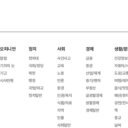
오피니언
정치
사회
경제
생활/문
칼럼
청와대
사건사고
금융
건강정보
기자의 눈
국회/정당
교육
증권
자동차/
기고
북한
노동
산업/재계
도로/교
시사만평
행정
언론
중기/벤처
여행/레
국방/외교
환경
부동산
음식/맛
정치일반
인권/복지
글로벌경제
패션/뷰
식품/의료
생활경제
공연/전
지역
경제일반
책
인물
종교
사회일반
날씨