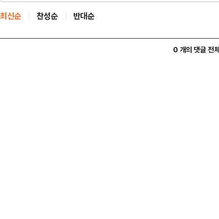
최신순
찬성순
반대순
0 개의 댓글 전