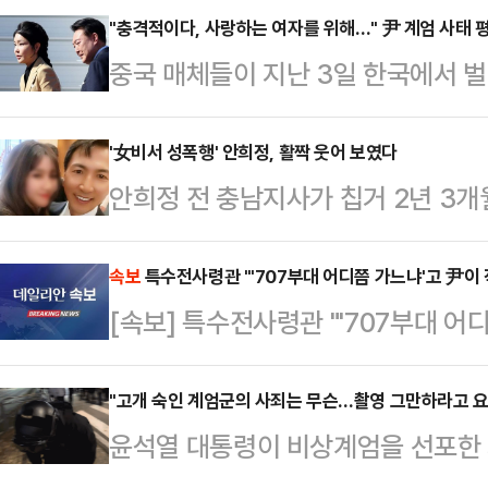
"충격적이다, 사랑하는 여자를 위해…" 尹 계엄 사태 
중국 매체들이 지난 3일 한국에서 
령의 부인 김건희 여사가 있다는 분
TV(CCTV), 영자지 글로벌타임스
'女비서 성폭행' 안희정, 활짝 웃어 보였다
안희정 전 충남지사가 칩거 2년 3개
한국의 계엄령 사태를 긴급히 보도했다
난 2일 서울 강서구의 한 호텔에서 
등을 생중계하고, 해당 보도 영상은
함께 참석했다.안 전 지사의 아들이 
속보
특수전사령관 "'707부대 어디쯤 가느냐'고 尹이 
등에서 매체별로 수십 만건의 조회수
[속보] 특수전사령관 "'707부대 어
려졌다. 팬클럽은 "안 전 지사 아들 
화통신은 4일 '서울의 겨울: 윤석열
을 위해 올린다. 오랜만에 지사님도
를 통해 계엄령…
"고개 숙인 계엄군의 사죄는 무슨…촬영 그만하라고 요
전 지사는 충남지사 재임 시절인 20
윤석열 대통령이 비상계엄을 선포한 지
비서였던 김지은 씨를 상대로 여러 차