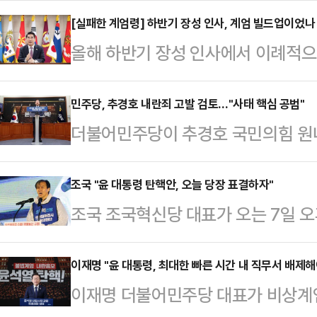
히 충성심이 강한 후배 군인을 '허수
[실패한 계엄령] 하반기 장성 인사, 계엄 빌드업이었나
올해 하반기 장성 인사에서 이례적으
을 휘두른 것으로 확인됐다.김선호 
해당 인사 조치가 비상계엄을 염두에
국방위원회 전체회의에 출석해 계엄 
전 장관이 경호처장 시절 특수전사
민주당, 추경호 내란죄 고발 검토…"사태 핵심 공범"
계엄사령관을 맡았던 박안수 육군참
더불어민주당이 추경호 국민의힘 원
과 회동한 사실이 확인된 만큼, '계엄
되던 시점에 관련 사안을 인지했다고
토하기로 했다.조승래 민주당 수석대
직을 유지하려 했을 수 있다는 관측
임식에 참석했던 박 총장은…
대표의 '윤석열 내란 사태 관련 특별
조국 "윤 대통령 탄핵안, 오늘 당장 표결하자"
회 국방위원회 전체회의에서 "이번(하
조국 조국혁신당 대표가 오는 7일 
대표는 불법계엄이 선포된 긴박한 
진급자가 없다"며 "육군보다 규모가 
국회 본회의 표결을 당장 오늘로 앞
당사로 유인하고, 혼란을 부추겨 '계
있었다. 국방위를 …
오전 국회 본관 로텐더홀에서 긴급 
이재명 "윤 대통령, 최대한 빠른 시간 내 직무서 배제해
이 밝혔다.그러면서 "지금까지 드러
이재명 더불어민주당 대표가 비상계
없다"며 "(윤 대통령) 탄핵소추안을
내란 사태의 핵심 공범이자 주요 임무