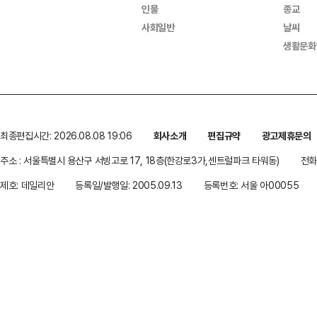
인물
종교
사회일반
날씨
생활문화
최종편집시간: 2026.08.08 19:06
회사소개
편집규약
광고제휴문의
주소 : 서울특별시 용산구 서빙고로 17, 18층(한강로3가,센트럴파크 타워동)
전화 
제호: 데일리안
등록일/발행일: 2005.09.13
등록번호: 서울 아00055