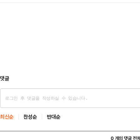
"최대한 빠른 시간 내에 직무에서 배
은 이제 대통령이 아니고 내란 수괴일
조 수석대변인은 …
의 판단과 결정에 맡겨야 한다"고 밝
의자 윤석열'로 규정한다"며 "윤석열
란 사태 관련 특별 성명' 발표를 통
의 수괴일 뿐"이라고 말했다.이어 "
한 대통령에게 한순간이라도 국정 운
단 한순간…
는 "대한민국은 민주주의 선진국으로
령의 계엄령 선포를 강하게 규탄했다.
대해 "대통령…
댓글
최신순
찬성순
반대순
0 개의 댓글 전