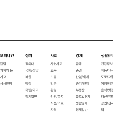
오피니언
정치
사회
경제
생활/문
칼럼
청와대
사건사고
금융
건강정보
기자의 눈
국회/정당
교육
증권
자동차/
기고
북한
노동
산업/재계
도로/교
시사만평
행정
언론
중기/벤처
여행/레
국방/외교
환경
부동산
음식/맛
정치일반
인권/복지
글로벌경제
패션/뷰
식품/의료
생활경제
공연/전
지역
경제일반
책