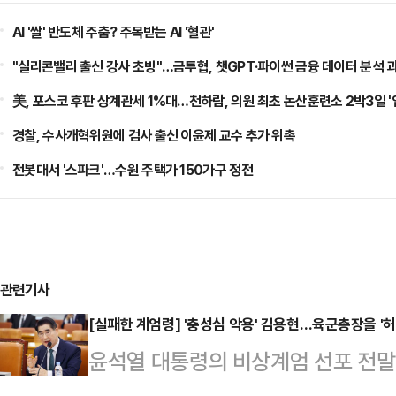
AI '쌀' 반도체 주춤? 주목받는 AI '혈관'
"실리콘밸리 출신 강사 초빙"…금투협, 챗GPT·파이썬 금융 데이터 분석 
美, 포스코 후판 상계관세 1%대…천하람, 의원 최초 논산훈련소 2박3일 '
경찰, 수사개혁위원에 검사 출신 이윤제 교수 추가 위촉
전봇대서 '스파크'…수원 주택가 150가구 정전
관련기사
[실패한 계엄령] '충성심 악용' 김용현…육군총장을 '허
윤석열 대통령의 비상계엄 선포 전말
했던 김용현 전 국방부 장관이 핵심 