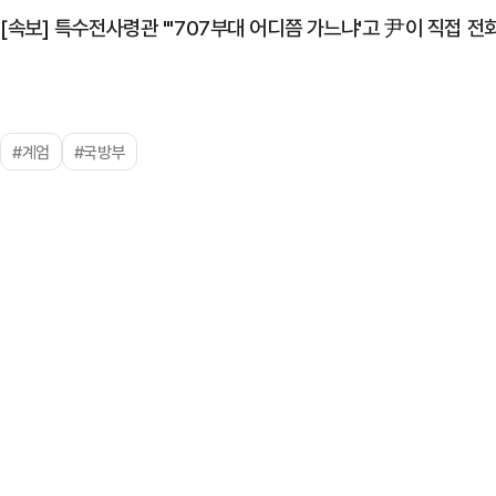
[속보] 특수전사령관 "'707부대 어디쯤 가느냐'고 尹이 직접 전화
#계엄
#국방부